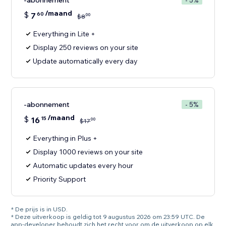
-abonnement
- 5%
/maand
$
7
60
00
$
8
Everything in Lite +
Display 250 reviews on your site
Update automatically every day
-abonnement
- 5%
/maand
$
16
15
00
$
17
Everything in Plus +
Display 1000 reviews on your site
Automatic updates every hour
Priority Support
* De prijs is in USD.
* Deze uitverkoop is geldig tot 9 augustus 2026 om 23:59 UTC. De
app-developer behoudt zich het recht voor om de uitverkoop op elk