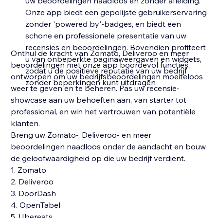
uw beoordelingen naadloos en zonder afleiding.
Onze app biedt een gepolijste gebruikerservaring
zonder 'powered by'-badges, en biedt een
schone en professionele presentatie van uw
recensies en beoordelingen. Bovendien profiteert
Onthul de kracht van Zomato, Deliveroo en meer
u van onbeperkte paginaweergaven en widgets,
beoordelingen met onze app boordevol functies,
zodat u de positieve reputatie van uw bedrijf
ontworpen om uw bedrijfsbeoordelingen moeiteloos
zonder beperkingen kunt uitdragen
weer te geven en te beheren. Pas uw recensie-
showcase aan uw behoeften aan, van starter tot
professional, en win het vertrouwen van potentiële
klanten.
Breng uw Zomato-, Deliveroo- en meer
beoordelingen naadloos onder de aandacht en bouw
de geloofwaardigheid op die uw bedrijf verdient.
1. Zomato
2. Deliveroo
3. DoorDash
4. OpenTabel
5. Ubereats