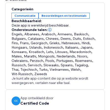
Categorieën
Communicatie
Beoordelingen en testimonials
Beschikbaarheid:
Deze app is wereldwijd beschikbaar.
Ondersteunde talen:
Engels
,
Albanees
,
Arabisch
,
Armeens
,
Baskisch
,
Bulgaars
,
Catalaans
,
Chinees
,
Deens
,
Duits
,
Estisch
,
Fins
,
Frans
,
Georgisch
,
Grieks
,
Hebreeuws
,
Hindi
,
Hongaars
,
IJslands
,
Indonesisch
,
Italiaans
,
Japans
,
Koreaans
,
Kroatisch
,
Lets
,
Litouws
,
Macedonisch
,
Maleis
,
Marathi
,
Mongools
,
Nederlands
,
Noors
,
Oekraïens
,
Perzisch
,
Pools
,
Portugees
,
Roemeens
,
Russisch
,
Servisch
,
Slowaaks
,
Spaans
,
Tagalog
,
Thai
,
Tsjechisch
,
Turks
,
Vietnamees
,
Welsh
,
Wit-Russisch
,
Zweeds
Je kunt alle app-content die op je website wordt
weergegeven, vertalen naar elke taal.
App ontwikkeld door
CC
Certified Code