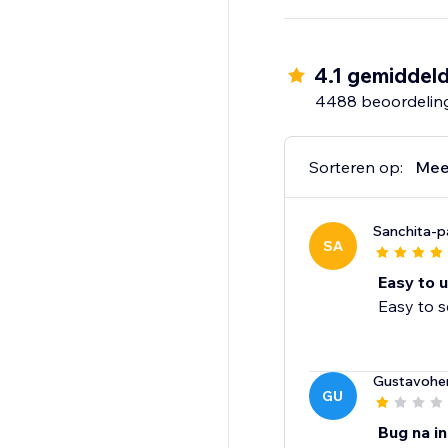
- Groei met verkoop v
zoals eBay en Amazon,
4.1 gemiddel
- Maak contact met kl
4488 beoordelin
coupons en automatis
Sorteren op:
Mee
Sanchita-
SA
Easy to 
Easy to s
Gustavohe
GU
Bug na i