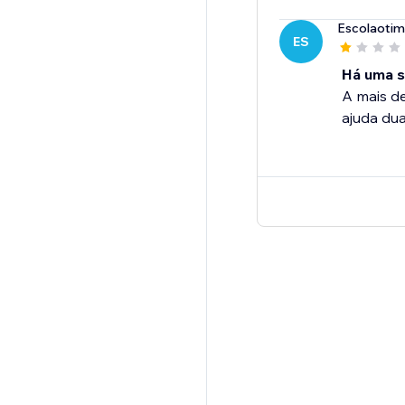
Escolaoti
ES
Há uma s
A mais de
ajuda du