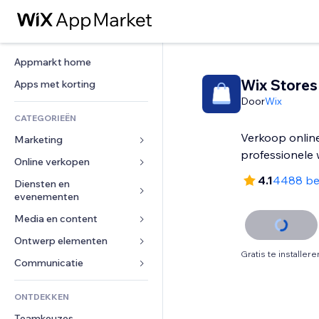
Appmarkt home
Wix Stores
Apps met korting
Door
Wix
CATEGORIEËN
Verkoop online
Marketing
professionele
Online verkopen
Advertenties
4.1
4488 be
Mobiel
Diensten en 
Apps voor webshops
evenementen
Analytics
Verzending en levering
Media en content
Hotels
Social media
Verkoopknoppen
Evenementen
Ontwerp elementen
Galerij
SEO
Online cursussen
Gratis te installere
Restaurants
Muziek
Betrokkenheid
Kaarten en navigatie
Communicatie 
Print on demand
Vastgoed
Podcasts
Websitevermeldingen
Privacy en beveiliging
Boekhouding
Formulieren
ONTDEKKEN
Boekingen
Fotografie
E-mail
Ontime
Coupons en loyaliteit
Blog
Teamkeuzes