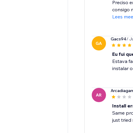
Preciso e
consigo m
Lees mee
Gacs94
/ J
GA
Eu fui q
Estava fa
instalar 
Arcadiaga
AR
Install e
Same prob
just trie