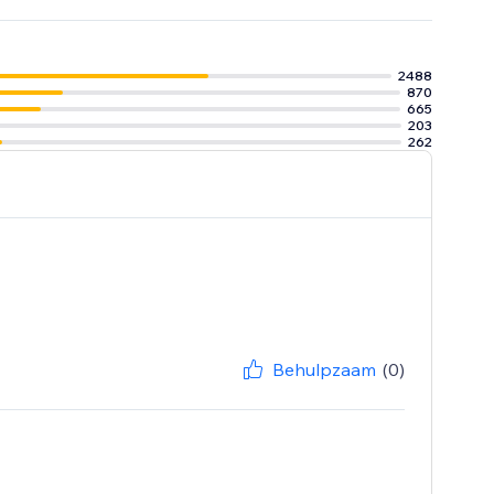
k of op kanalen
2488
870
agentjes, bied
665
203
262
Behulpzaam
(0)