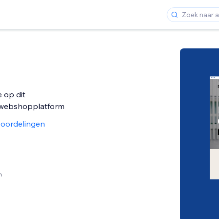
 op dit
 webshopplatform
oordelingen
n