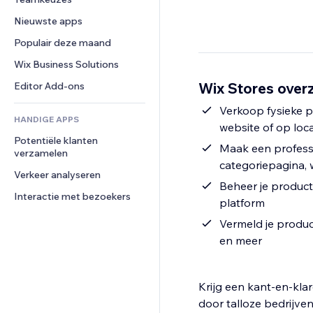
Video
Conversie
Pagina templates
Opslagoplossingen
Enquêtes
Nieuwste apps
PDF
Afbeeldingseffecten
Dropshipping
Chat
Bestanden delen
Populair deze maand
Knoppen en menu's
Prijzen en abonnementen
Opmerkingen
Nieuws
Banners en badges
Crowdfunding
Wix Business Solutions
Telefoonnummer
Contentdiensten
Rekenmachines
Eten en drinken
Community
Wix Stores overz
Editor Add-ons
Teksteffecten
Zoeken
Beoordelingen en testimonials
Verkoop fysieke 
HANDIGE APPS
Weer
CRM
website of op loca
Potentiële klanten 
Grafieken en tabellen
Maak een profess
verzamelen
categoriepagina,
Verkeer analyseren
Beheer je product
Interactie met bezoekers
platform
Vermeld je produ
en meer
Krijg een kant-en-kl
door talloze bedrijven