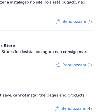
zer a instalação no site pois está bugado, não
Behulpzaam
(1)
ix Store
x Stores foi desistalado agora nao consigo mais
Behulpzaam
(1)
t save, cannot install the pages and products, I
Behulpzaam
(4)