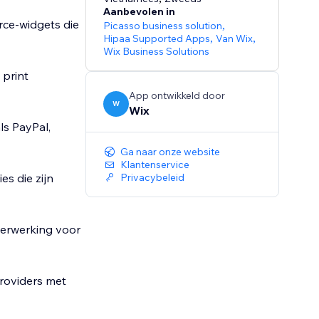
Aanbevolen in
rce-widgets die
Picasso business solution
,
Hipaa Supported Apps
,
Van Wix
,
Wix Business Solutions
 print
App ontwikkeld door
W
Wix
ls PayPal,
Ga naar onze website
Klantenservice
s die zijn
Privacybeleid
verwerking voor
providers met