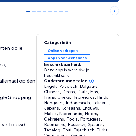
0
1
2
3
4
5
6
7
Categorieën
nten op je
Online verkopen
Apps voor webshops
na,
Beschikbaarheid:
Deze app is wereldwijd
beschikbaar.
 allemaal op één
Ondersteunde talen:
Engels
,
Arabisch
,
Bulgaars
,
Chinees
,
Deens
,
Duits
,
Fins
,
ogle Shopping
Frans
,
Grieks
,
Hebreeuws
,
Hindi
,
Hongaars
,
Indonesisch
,
Italiaans
,
Japans
,
Koreaans
,
Litouws
,
Maleis
,
Nederlands
,
Noors
,
Oekraïens
,
Pools
,
Portugees
,
, vertrouwd
Roemeens
,
Russisch
,
Spaans
,
Tagalog
,
Thai
,
Tsjechisch
,
Turks
,
Vietnamees
,
Zweeds