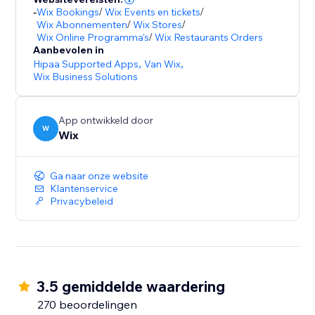
Nederlands sprekende klantenservice is beschikbaar
-
Wix Bookings
/
Wix Events en tickets
/
voor de gebruikers van het Wix
Wix Abonnementen
/
Wix Stores
/
Doorverwijsprogramma.
Wix Online Programma's
/
Wix Restaurants Orders
Aanbevolen in
Hipaa Supported Apps
,
Van Wix
,
Wix Business Solutions
App ontwikkeld door
W
Wix
Ga naar onze website
Klantenservice
Privacybeleid
3.5 gemiddelde waardering
270 beoordelingen