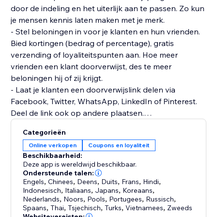
door de indeling en het uiterlijk aan te passen. Zo kun
je mensen kennis laten maken met je merk.
- Stel beloningen in voor je klanten en hun vrienden.
Bied kortingen (bedrag of percentage), gratis
verzending of loyaliteitspunten aan. Hoe meer
vrienden een klant doorverwijst, des te meer
beloningen hij of zij krijgt.
- Laat je klanten een doorverwijslink delen via
Facebook, Twitter, WhatsApp, LinkedIn of Pinterest.
Deel de link ook op andere plaatsen.
- Stuur geautomatiseerde e-mails om je
Categorieën
doorverwijsprogramma te promoten en om klanten
Online verkopen
Coupons en loyaliteit
te herinneren aan beschikbare beloningen.
Beschikbaarheid:
- Volg de prestaties van je programma om te
Deze app is wereldwijd beschikbaar.
begrijpen wat het beste werkt.
Ondersteunde talen:
Engels
,
Chinees
,
Deens
,
Duits
,
Frans
,
Hindi
,
- Voorkom doorverwijsfraude door beloningen alleen
Indonesisch
,
Italiaans
,
Japans
,
Koreaans
,
beschikbaar te maken voor ingelogde klanten en
Nederlands
,
Noors
,
Pools
,
Portugees
,
Russisch
,
vrienden.
Spaans
,
Thai
,
Tsjechisch
,
Turks
,
Vietnamees
,
Zweeds
Websitevereisten: