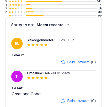
5
141
4
14
3
19
2
30
1
66
Sorteren op:
Meest recente
Blakeegenhoefer
/ Jul 28, 2026
BL
Love it
Behulpzaam
(0)
Timesnew340
/ Jul 18, 2026
TI
Great
Great and Good
Behulpzaam
(0)