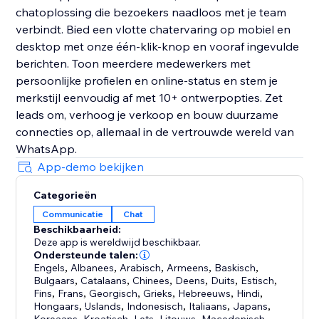
chatoplossing die bezoekers naadloos met je team
verbindt. Bied een vlotte chatervaring op mobiel en
desktop met onze één-klik-knop en vooraf ingevulde
berichten. Toon meerdere medewerkers met
persoonlijke profielen en online-status en stem je
merkstijl eenvoudig af met 10+ ontwerpopties. Zet
leads om, verhoog je verkoop en bouw duurzame
connecties op, allemaal in de vertrouwde wereld van
WhatsApp.
App-demo bekijken
Categorieën
Communicatie
Chat
Beschikbaarheid:
Deze app is wereldwijd beschikbaar.
Ondersteunde talen:
Engels
,
Albanees
,
Arabisch
,
Armeens
,
Baskisch
,
Bulgaars
,
Catalaans
,
Chinees
,
Deens
,
Duits
,
Estisch
,
Fins
,
Frans
,
Georgisch
,
Grieks
,
Hebreeuws
,
Hindi
,
Hongaars
,
IJslands
,
Indonesisch
,
Italiaans
,
Japans
,
,
,
,
,
,