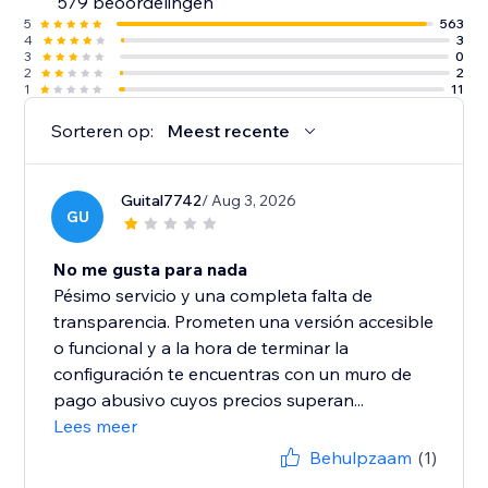
579 beoordelingen
5
563
4
3
3
0
2
2
1
11
Sorteren op:
Meest recente
Guital7742
/ Aug 3, 2026
GU
No me gusta para nada
Pésimo servicio y una completa falta de
transparencia. Prometen una versión accesible
o funcional y a la hora de terminar la
configuración te encuentras con un muro de
pago abusivo cuyos precios superan...
Lees meer
Behulpzaam
(1)