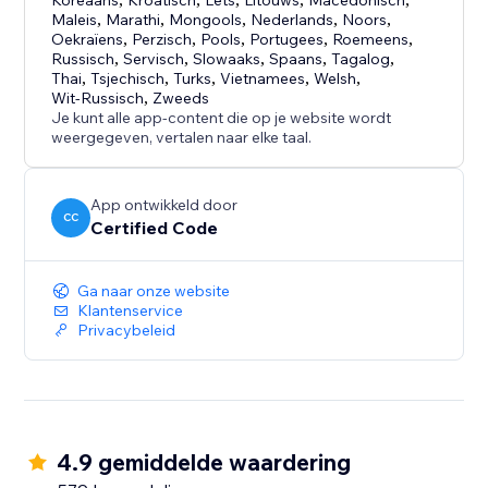
Koreaans
Kroatisch
Lets
Litouws
Macedonisch
Maleis
,
Marathi
,
Mongools
,
Nederlands
,
Noors
,
Oekraïens
,
Perzisch
,
Pools
,
Portugees
,
Roemeens
,
Russisch
,
Servisch
,
Slowaaks
,
Spaans
,
Tagalog
,
Thai
,
Tsjechisch
,
Turks
,
Vietnamees
,
Welsh
,
Wit-Russisch
,
Zweeds
Je kunt alle app-content die op je website wordt
weergegeven, vertalen naar elke taal.
App ontwikkeld door
CC
Certified Code
Ga naar onze website
Klantenservice
Privacybeleid
4.9 gemiddelde waardering