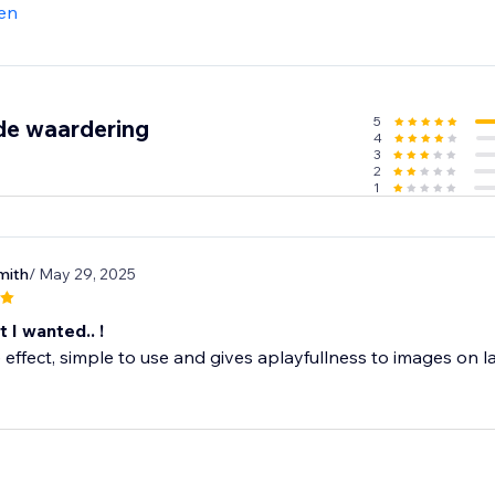
en
5
de waardering
4
3
2
1
mith
/ May 29, 2025
 I wanted.. !
ffect, simple to use and gives aplayfullness to images on l