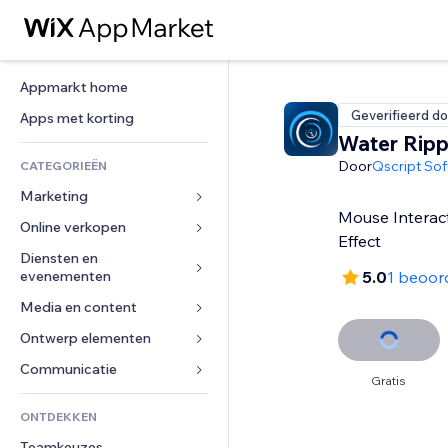
Appmarkt home
Geverifieerd do
Apps met korting
Water Ripp
Door
Qscript So
CATEGORIEËN
Marketing
Mouse Interac
Online verkopen
Advertenties
Effect
Mobiel
Diensten en 
Apps voor webshops
evenementen
5.0
1 beoor
Analytics
Verzending en levering
Media en content
Hotels
Social media
Verkoopknoppen
Evenementen
Ontwerp elementen
Galerij
SEO
Online cursussen
Restaurants
Muziek
Betrokkenheid
Kaarten en navigatie
Communicatie 
Print on demand
Gratis
Vastgoed
Podcasts
Websitevermeldingen
Privacy en beveiliging
Boekhouding
Formulieren
ONTDEKKEN
Boekingen
Fotografie
E-mail
Ontime
Coupons en loyaliteit
Blog
Teamkeuzes