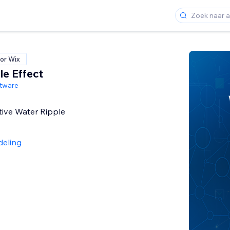
or Wix
le Effect
ftware
tive Water Ripple
deling