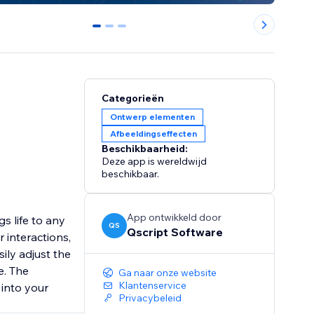
0
1
2
Categorieën
Ontwerp elementen
Afbeeldingseffecten
Beschikbaarheid:
Deze app is wereldwijd
beschikbaar.
App ontwikkeld door
s life to any
QS
Qscript Software
 interactions,
ily adjust the
e. The
Ga naar onze website
Klantenservice
into your
Privacybeleid