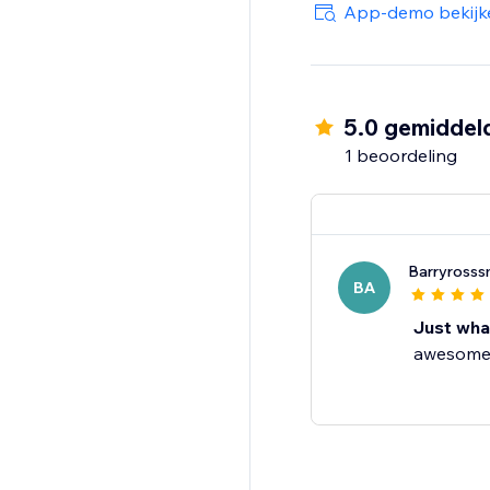
App-demo bekijk
5.0 gemiddel
1 beoordeling
Barryrosss
BA
Just what
awesome e