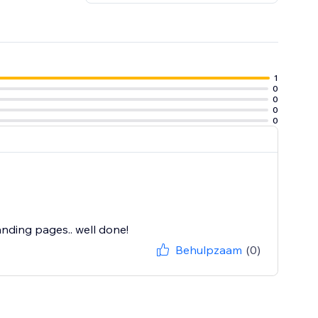
1
0
0
0
0
anding pages.. well done!
Behulpzaam
(0)