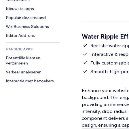
Video
Conversie
Pagina templates
Opslagoplossingen
Enquêtes
Nieuwste apps
PDF
Afbeeldingseffecten
Dropshipping
Chat
Bestanden delen
Populair deze maand
Knoppen en menu's
Prijzen en abonnementen
Opmerkingen
Nieuws
Banners en badges
Crowdfunding
Wix Business Solutions
Telefoonnummer
Contentdiensten
Rekenmachines
Eten en drinken
Community
Water Ripple Eff
Editor Add-ons
Teksteffecten
Zoeken
Beoordelingen en testimonials
Realistic water rip
HANDIGE APPS
Weer
CRM
Interactive & res
Potentiële klanten 
Grafieken en tabellen
Fully customizabl
verzamelen
Smooth, high-per
Verkeer analyseren
Interactie met bezoekers
Enhance your website’s
background. This engag
providing an immersive
intensity, drop radius
component delivers s
design, ensuring a cap