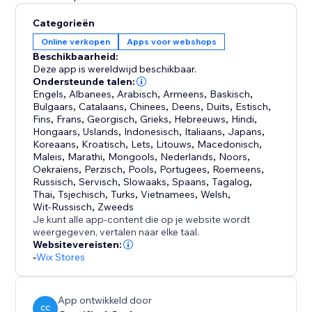
Categorieën
Online verkopen
Apps voor webshops
Beschikbaarheid:
Deze app is wereldwijd beschikbaar.
Ondersteunde talen:
Engels
,
Albanees
,
Arabisch
,
Armeens
,
Baskisch
,
Bulgaars
,
Catalaans
,
Chinees
,
Deens
,
Duits
,
Estisch
,
Fins
,
Frans
,
Georgisch
,
Grieks
,
Hebreeuws
,
Hindi
,
Hongaars
,
IJslands
,
Indonesisch
,
Italiaans
,
Japans
,
Koreaans
,
Kroatisch
,
Lets
,
Litouws
,
Macedonisch
,
Maleis
,
Marathi
,
Mongools
,
Nederlands
,
Noors
,
Oekraïens
,
Perzisch
,
Pools
,
Portugees
,
Roemeens
,
Russisch
,
Servisch
,
Slowaaks
,
Spaans
,
Tagalog
,
Thai
,
Tsjechisch
,
Turks
,
Vietnamees
,
Welsh
,
Wit-Russisch
,
Zweeds
Je kunt alle app-content die op je website wordt
weergegeven, vertalen naar elke taal.
Websitevereisten:
-
Wix Stores
App ontwikkeld door
CC