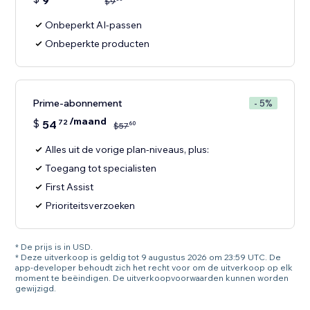
9
$
9
Onbeperkt AI-passen
Onbeperkte producten
Prime-abonnement
- 5%
/maand
$
54
72
60
$
57
Alles uit de vorige plan-niveaus, plus:
Toegang tot specialisten
First Assist
Prioriteitsverzoeken
* De prijs is in USD.
* Deze uitverkoop is geldig tot 9 augustus 2026 om 23:59 UTC. De
app-developer behoudt zich het recht voor om de uitverkoop op elk
moment te beëindigen. De uitverkoopvoorwaarden kunnen worden
gewijzigd.