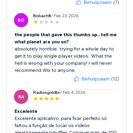
Behulpzaam
(7)
Bobach8
/ Feb 23, 2026
BO
the people that gave this thumbs up.. tell me
what planet are you on?
absolutely horrible.. trying for a whole day to
get it to play single player videos.. What the
hell is wrong with your company! I will never
recommend Wix to anyone.
Behulpzaam
(12)
Radiosgoldbr
/ Feb 4, 2026
RA
Excelente
Excelente aplicativo, para ficar perfeito só
faltou a função de tocar os vídeos
aleatóriamente (shuffle). Coloquei mais de 300