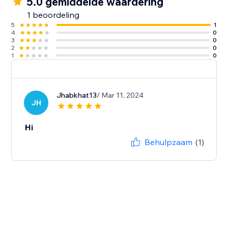
5.0 gemiddelde waardering
1 beoordeling
5
1
4
0
3
0
2
0
1
0
Jhabkhat13
/ Mar 11, 2024
JH
Hi
Behulpzaam
(1)