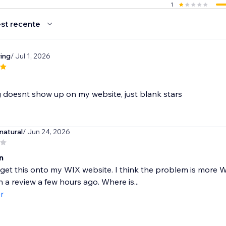
1
st recente
ring
/ Jul 1, 2026
 doesnt show up on my website, just blank stars
natural
/ Jun 24, 2026
n
 get this onto my WIX website. I think the problem is more 
n a review a few hours ago. Where is...
r