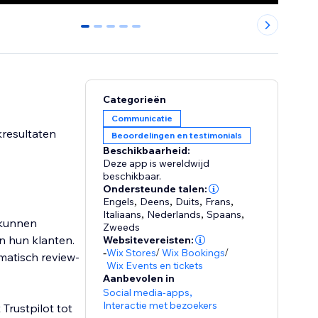
0
1
2
3
4
Categorieën
Communicatie
kresultaten
Beoordelingen en testimonials
Beschikbaarheid:
Deze app is wereldwijd
beschikbaar.
Ondersteunde talen:
Engels
,
Deens
,
Duits
,
Frans
,
Italiaans
,
Nederlands
,
Spaans
,
 kunnen
Zweeds
 hun klanten.
Websitevereisten:
-
Wix Stores
/
Wix Bookings
/
omatisch review-
Wix Events en tickets
Aanbevolen in
Social media-apps
,
Interactie met bezoekers
Trustpilot tot