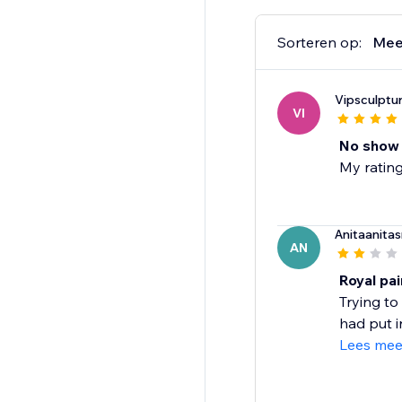
Sorteren op:
Mee
Vipsculptu
VI
No show
My rating
Anitaanitas
AN
Royal pai
Trying to
had put i
Lees mee