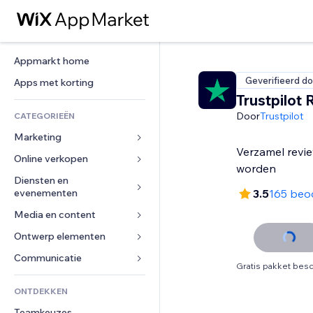
Appmarkt home
Geverifieerd do
Apps met korting
Trustpilot
Door
Trustpilot
CATEGORIEËN
Marketing
Verzamel revie
Online verkopen
Advertenties
worden
Mobiel
Diensten en 
Apps voor webshops
evenementen
3.5
165 beo
Analytics
Verzending en levering
Media en content
Hotels
Social media
Verkoopknoppen
Evenementen
Ontwerp elementen
Galerij
SEO
Online cursussen
Restaurants
Muziek
Betrokkenheid
Kaarten en navigatie
Communicatie 
Print on demand
Gratis pakket besc
Vastgoed
Podcasts
Websitevermeldingen
Privacy en beveiliging
Boekhouding
Formulieren
ONTDEKKEN
Boekingen
Fotografie
E-mail
Ontime
Coupons en loyaliteit
Blog
Teamkeuzes