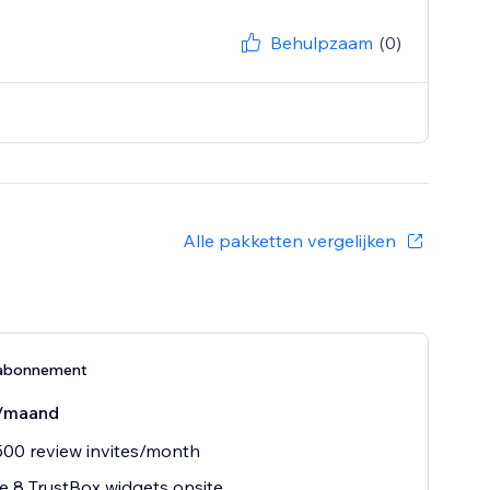
Behulpzaam
(0)
Alle pakketten vergelijken
abonnement
/maand
00 review invites/month
e 8 TrustBox widgets onsite