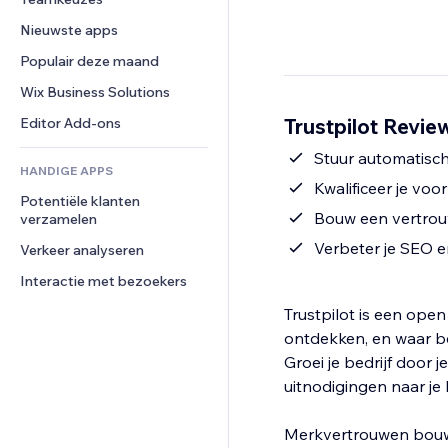
Video
Conversie
Pagina templates
Opslagoplossingen
Enquêtes
Nieuwste apps
PDF
Afbeeldingseffecten
Dropshipping
Chat
Bestanden delen
Populair deze maand
Knoppen en menu's
Prijzen en abonnementen
Opmerkingen
Nieuws
Banners en badges
Crowdfunding
Wix Business Solutions
Telefoonnummer
Contentdiensten
Rekenmachines
Eten en drinken
Community
Trustpilot Revie
Editor Add-ons
Teksteffecten
Zoeken
Beoordelingen en testimonials
Stuur automatisch
HANDIGE APPS
Weer
CRM
Kwalificeer je vo
Potentiële klanten 
Grafieken en tabellen
Bouw een vertrou
verzamelen
Verbeter je SEO e
Verkeer analyseren
Interactie met bezoekers
Trustpilot is een op
ontdekken, en waar 
Groei je bedrijf door 
uitnodigingen naar je
Merkvertrouwen bouw j