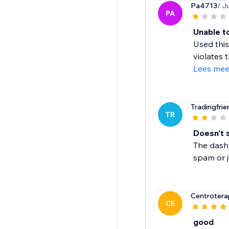
Pa4713
/ J
PA
Unable t
Used this
violates 
Lees mee
Tradingfrie
TR
Doesn't 
The dashb
spam or j
Centrotera
CE
good