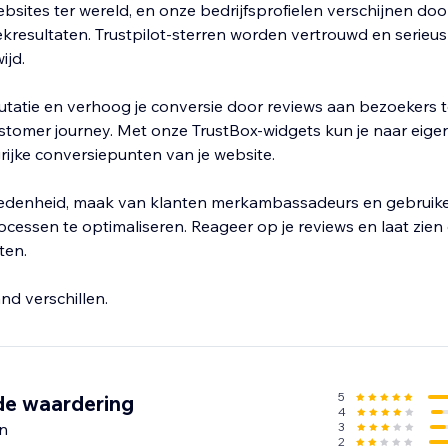
sites ter wereld, en onze bedrijfsprofielen verschijnen do
kresultaten. Trustpilot-sterren worden vertrouwd en serie
ijd.
putatie en verhoog je conversie door reviews aan bezoekers 
ustomer journey. Met onze TrustBox-widgets kun je naar eigen
ijke conversiepunten van je website.
edenheid, maak van klanten merkambassadeurs en gebruiken
cessen te optimaliseren. Reageer op je reviews en laat zien 
ten.
nd verschillen.
5
de waardering
4
n
3
2