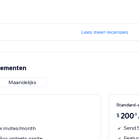
Lees meer recensies
nementen
Maandelijks
Standard-
200
0
$
Send 5
w invites/month
Featur
Box widgets onsite