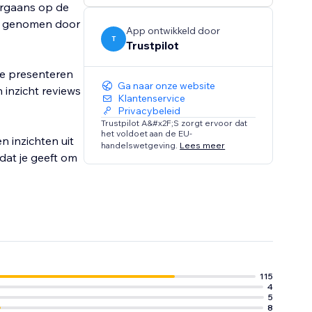
orgaans op de
us genomen door
App ontwikkeld door
T
Trustpilot
te presenteren
Ga naar onze website
 inzicht reviews
Klantenservice
Privacybeleid
Trustpilot A&#x2F;S zorgt ervoor dat
het voldoet aan de EU-
 inzichten uit
handelswetgeving.
Lees meer
dat je geeft om
115
4
5
8