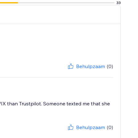
33
Behulpzaam
(0)
WIX than Trustpilot. Someone texted me that she
Behulpzaam
(0)