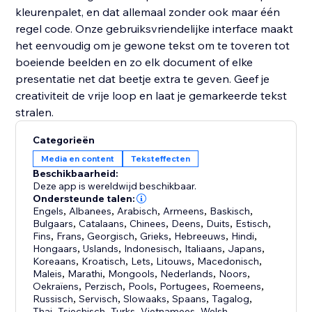
kleurenpalet, en dat allemaal zonder ook maar één
regel code. Onze gebruiksvriendelijke interface maakt
het eenvoudig om je gewone tekst om te toveren tot
boeiende beelden en zo elk document of elke
presentatie net dat beetje extra te geven. Geef je
creativiteit de vrije loop en laat je gemarkeerde tekst
stralen.
Categorieën
Media en content
Teksteffecten
Beschikbaarheid:
Deze app is wereldwijd beschikbaar.
Ondersteunde talen:
Engels
,
Albanees
,
Arabisch
,
Armeens
,
Baskisch
,
Bulgaars
,
Catalaans
,
Chinees
,
Deens
,
Duits
,
Estisch
,
Fins
,
Frans
,
Georgisch
,
Grieks
,
Hebreeuws
,
Hindi
,
Hongaars
,
IJslands
,
Indonesisch
,
Italiaans
,
Japans
,
Koreaans
,
Kroatisch
,
Lets
,
Litouws
,
Macedonisch
,
Maleis
,
Marathi
,
Mongools
,
Nederlands
,
Noors
,
Oekraïens
,
Perzisch
,
Pools
,
Portugees
,
Roemeens
,
Russisch
,
Servisch
,
Slowaaks
,
Spaans
,
Tagalog
,
Thai
,
Tsjechisch
,
Turks
,
Vietnamees
,
Welsh
,