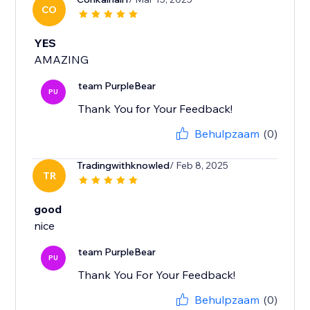
CO
YES
AMAZING
team PurpleBear
PU
Thank You for Your Feedback!
Behulpzaam
(0)
Tradingwithknowled
/ Feb 8, 2025
TR
good
team PurpleBear
PU
Thank You For Your Feedback!
Behulpzaam
(0)