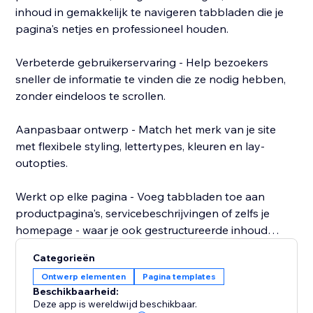
inhoud in gemakkelijk te navigeren tabbladen die je
pagina's netjes en professioneel houden.
Verbeterde gebruikerservaring - Help bezoekers
sneller de informatie te vinden die ze nodig hebben,
zonder eindeloos te scrollen.
Aanpasbaar ontwerp - Match het merk van je site
met flexibele styling, lettertypes, kleuren en lay-
outopties.
Werkt op elke pagina - Voeg tabbladen toe aan
productpagina's, servicebeschrijvingen of zelfs je
homepage - waar je ook gestructureerde inhoud
nodig hebt.
Categorieën
Ontwerp elementen
Pagina templates
Maak moeiteloos tabbladenindelingen voor
Beschikbaarheid:
productpagina's, veelgestelde vragen en meer.
Deze app is wereldwijd beschikbaar.