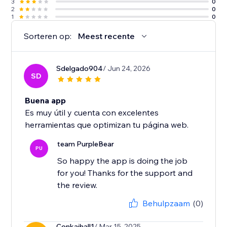
3
0
2
0
1
0
Sorteren op:
Meest recente
Sdelgado904
/ Jun 24, 2026
SD
Buena app
Es muy útil y cuenta con excelentes
herramientas que optimizan tu página web.
team PurpleBear
PU
So happy the app is doing the job
for you! Thanks for the support and
the review.
Behulpzaam
(0)
Conkaihall1
/ Mar 15, 2025