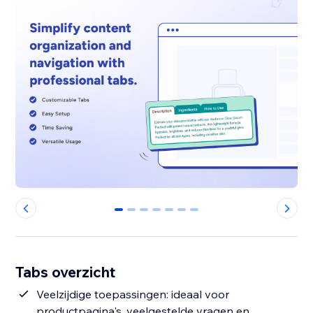
0
1
2
3
4
5
6
Tabs overzicht
Veelzijdige toepassingen: ideaal voor
productpagina's, veelgestelde vragen en