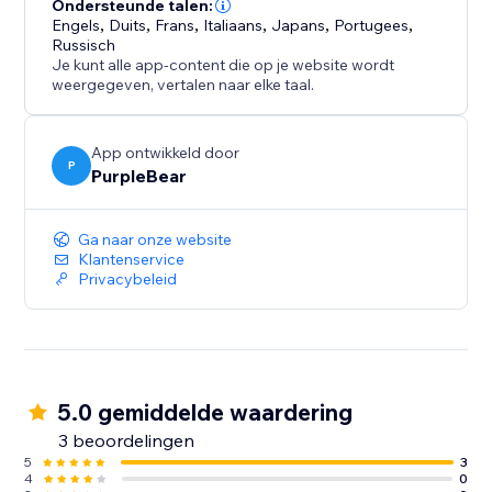
Presenteer gedetailleerde informatie in een schone,
Ondersteunde talen:
Engels
,
Duits
,
Frans
,
Italiaans
,
Japans
,
Portugees
,
gebruiksvriendelijke indeling om de navigatie te
Russisch
verbeteren. Kies tussen horizontale of verticale lay-
Je kunt alle app-content die op je website wordt
outs, pas tabbladbreedtes aan en personaliseer elk
weergegeven, vertalen naar elke taal.
element met gemak met intuïtieve slepen-en-
neerzetten tools. Tabs vereenvoudigt het beheer van
App ontwikkeld door
productbeschrijvingen en paginavormgeving,
P
PurpleBear
bespaart tijd en verhoogt tegelijkertijd de
klantbetrokkenheid en tevredenheid.
Ga naar onze website
Klantenservice
Privacybeleid
5.0 gemiddelde waardering
3 beoordelingen
5
3
4
0