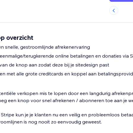
p overzicht
n snelle, gestroomlijnde afrekenervaring
 eenmalige/terugkerende online betalingen en donaties via S
 van de knop aan zodat deze bij je sitedesign past
n met alle grote creditcards en koppel aan betalingsprovid
tentiële verkopen mis te lopen door een langdurig afrekenp
voeg een knop voor snel afrekenen / abonneren toe aan je we
 Stripe kun je je klanten nu een veilig en probleemloos beta
roomlijnen is nog nooit zo eenvoudig geweest.