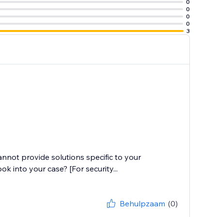
0
0
0
0
3
cannot provide solutions specific to your
k into your case? [For security...
Behulpzaam
(0)