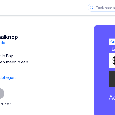
aalknop
ode
le Pay,
en meer in een
delingen
hikbaar