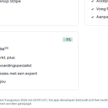
Accept
enop Stripe
Voeg P
Aanpas
- 5%
00
96
kt, plus:
oardingspecialist
essies met een expert
 jou
g tot 9 augustus 2026 om 23:59 UTC. De app-developer behoudt zich het rec
nen worden gewijzigd.