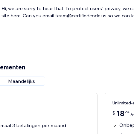
Hi, we are sorry to hear that. To protect users' privacy, we 
site here. Can you email team@certifiedcode.us so we can l
nementen
Maandelijks
Unlimited
18
24
$
/
Onbep
maal 3 betalingen per maand