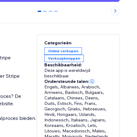
0
1
2
3
Categorieën
Online verkopen
tripe
Verkoopknoppen
Beschikbaarheid:
Deze app is wereldwijd
er Stripe
beschikbaar.
Ondersteunde talen:
Engels
,
Albanees
,
Arabisch
,
Armeens
,
Baskisch
,
Bulgaars
,
roces? De
Catalaans
,
Chinees
,
Deens
,
bsite.
Duits
,
Estisch
,
Fins
,
Frans
,
Georgisch
,
Grieks
,
Hebreeuws
,
Hindi
,
Hongaars
,
IJslands
,
alproces bieden.
Indonesisch
,
Italiaans
,
Japans
,
Koreaans
,
Kroatisch
,
Lets
,
Litouws
,
Macedonisch
,
Maleis
,
Marathi
,
Mongools
,
Nederlands
,