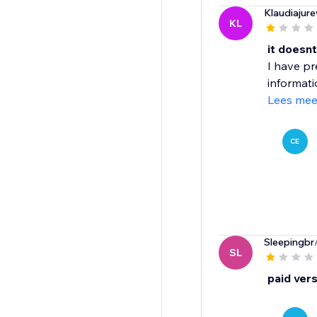
Klaudiajur
KL
it doesn
I have pr
informati
Lees mee
CE
Sleepingbr
SL
paid ver