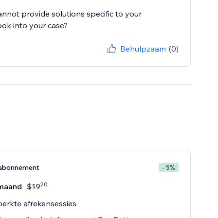
cannot provide solutions specific to your
ook into your case?
Behulpzaam
(0)
-abonnement
- 5%
20
maand
$
19
erkte afrekensessies