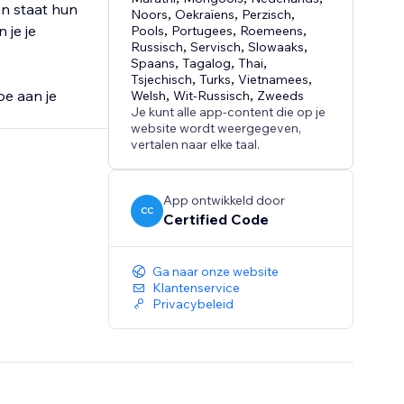
in staat hun
Noors
,
Oekraïens
,
Perzisch
,
 je je
Pools
,
Portugees
,
Roemeens
,
Russisch
,
Servisch
,
Slowaaks
,
Spaans
,
Tagalog
,
Thai
,
Tsjechisch
,
Turks
,
Vietnamees
,
oe aan je
Welsh
,
Wit-Russisch
,
Zweeds
Je kunt alle app-content die op je
website wordt weergegeven,
vertalen naar elke taal.
App ontwikkeld door
CC
Certified Code
Ga naar onze website
Klantenservice
Privacybeleid