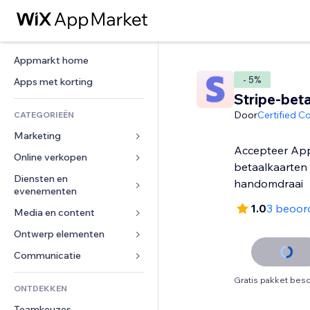
Appmarkt home
- 5%
Apps met korting
Stripe-bet
Door
Certified C
CATEGORIEËN
Marketing
Accepteer App
Online verkopen
Advertenties
betaalkaarten 
Mobiel
Diensten en 
Apps voor webshops
handomdraai
evenementen
Analytics
Verzending en levering
1.0
3 beoor
Media en content
Hotels
Social media
Verkoopknoppen
Evenementen
Ontwerp elementen
Galerij
SEO
Online cursussen
Restaurants
Muziek
Betrokkenheid
Kaarten en navigatie
Communicatie 
Print on demand
Vastgoed
Podcasts
Websitevermeldingen
Privacy en beveiliging
Boekhouding
Formulieren
Gratis pakket besc
ONTDEKKEN
Boekingen
Fotografie
E-mail
Ontime
Coupons en loyaliteit
Blog
Teamkeuzes