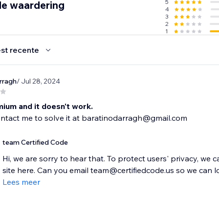
5
de waardering
4
3
2
1
st recente
rragh
/ Jul 28, 2024
mium and it doesn't work.
ontact me to solve it at baratinodarragh@gmail.com
team Certified Code
Hi, we are sorry to hear that. To protect users' privacy, we 
site here. Can you email team@certifiedcode.us so we can loo
Lees meer