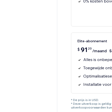
0% kosten bov
Elite-abonnement
91
20
$
/maand
$
Alles is onbeper
Toegewijde onb
Optimalisaties
Installatie voor
* De prijs is in USD.
* Deze uitverkoop is geldi
uitverkoopvoorwaarden kun