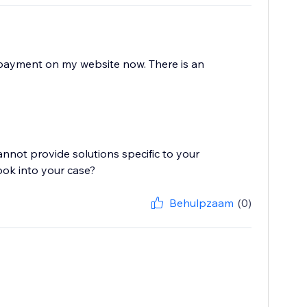
e payment on my website now. There is an
cannot provide solutions specific to your
ook into your case?
Behulpzaam
(0)