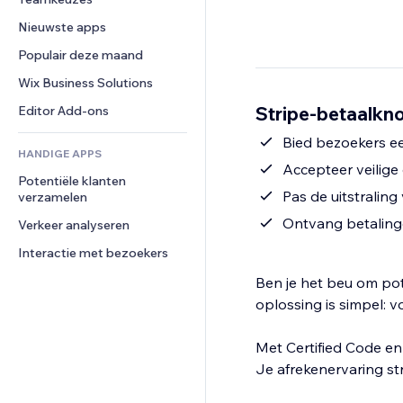
Video
Conversie
Pagina templates
Opslagoplossingen
Enquêtes
Nieuwste apps
PDF
Afbeeldingseffecten
Dropshipping
Chat
Bestanden delen
Populair deze maand
Knoppen en menu's
Prijzen en abonnementen
Opmerkingen
Nieuws
Banners en badges
Crowdfunding
Wix Business Solutions
Telefoonnummer
Contentdiensten
Rekenmachines
Eten en drinken
Community
Stripe-betaalkno
Editor Add-ons
Teksteffecten
Zoeken
Beoordelingen en testimonials
Bied bezoekers ee
HANDIGE APPS
Weer
CRM
Accepteer veilige
Potentiële klanten 
Grafieken en tabellen
Pas de uitstraling
verzamelen
Ontvang betalinge
Verkeer analyseren
Interactie met bezoekers
Ben je het beu om po
oplossing is simpel: 
Met Certified Code en
Je afrekenervaring st