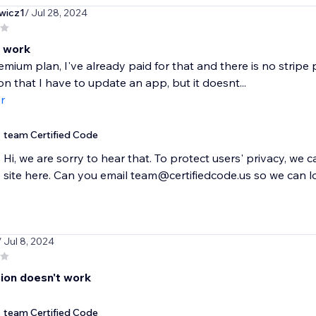
ewicz1
/ Jul 28, 2024
t work
emium plan, I've already paid for that and there is no strip
on that I have to update an app, but it doesnt...
r
team Certified Code
Hi, we are sorry to hear that. To protect users' privacy, we 
site here. Can you email team@certifiedcode.us so we can l
/ Jul 8, 2024
sion doesn't work
team Certified Code