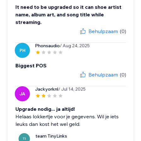
It need to be upgraded so it can shoe artist
name, album art, and song title while
streaming.
Behulpzaam
(0)
Phonsaudio
/ Aug 24, 2025
PH
Biggest POS
Behulpzaam
(0)
Jackyorknl
/ Jul 14, 2025
JA
Upgrade nodig... ja altijd!
Helaas lokkertje voor je gegevens. Wil je iets
leuks dan kost het wel geld.
team TinyLinks
TI