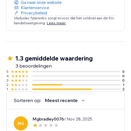
Ga naar onze website
Klantenservice
Privacybeleid
Vladyslav Tytarenko zorgt ervoor dat het voldoet aan de EU-
handelswetgeving.
Lees meer
1.3 gemiddelde waardering
3 beoordelingen
5
0
4
0
3
0
2
1
1
2
Sorteren op:
Meest recente
Mgbradley0076
/ Nov 28, 2025
MG