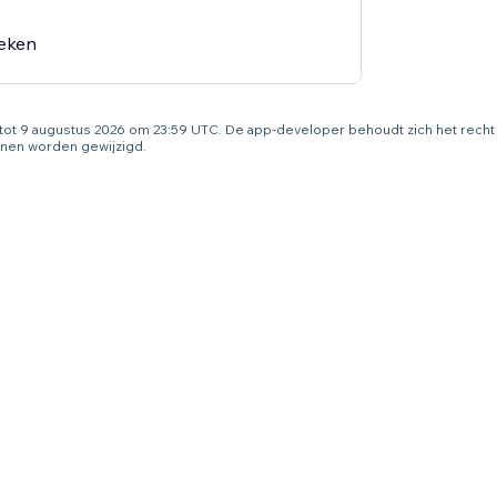
oeken
g tot 9 augustus 2026 om 23:59 UTC. De app-developer behoudt zich het rec
nen worden gewijzigd.