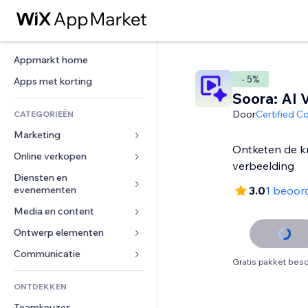
Appmarkt home
- 5%
Apps met korting
Soora: AI 
Door
Certified C
CATEGORIEËN
Marketing
Ontketen de kr
Online verkopen
Advertenties
verbeelding
Mobiel
Diensten en 
Apps voor webshops
evenementen
3.0
1 beoor
Analytics
Verzending en levering
Media en content
Hotels
Social media
Verkoopknoppen
Evenementen
Ontwerp elementen
Galerij
SEO
Online cursussen
Restaurants
Muziek
Betrokkenheid
Kaarten en navigatie
Communicatie 
Print on demand
Gratis pakket besc
Vastgoed
Podcasts
Websitevermeldingen
Privacy en beveiliging
Boekhouding
Formulieren
ONTDEKKEN
Boekingen
Fotografie
E-mail
Ontime
Coupons en loyaliteit
Blog
Teamkeuzes