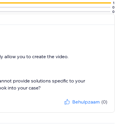
1
0
0
ly allow you to create the video.
cannot provide solutions specific to your
ook into your case?
Behulpzaam
(0)