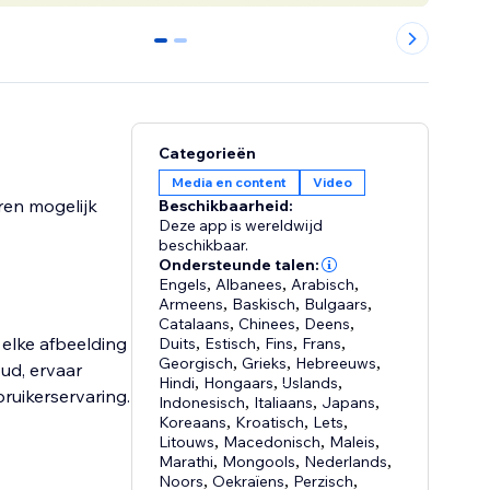
0
1
Categorieën
Media en content
Video
ren mogelijk
Beschikbaarheid:
Deze app is wereldwijd
beschikbaar.
Ondersteunde talen:
Engels
,
Albanees
,
Arabisch
,
Armeens
,
Baskisch
,
Bulgaars
,
Catalaans
,
Chinees
,
Deens
,
 elke afbeelding
Duits
,
Estisch
,
Fins
,
Frans
,
Georgisch
,
Grieks
,
Hebreeuws
,
ud, ervaar
Hindi
,
Hongaars
,
IJslands
,
ruikerservaring.
Indonesisch
,
Italiaans
,
Japans
,
Koreaans
,
Kroatisch
,
Lets
,
Litouws
,
Macedonisch
,
Maleis
,
Marathi
,
Mongools
,
Nederlands
,
Noors
,
Oekraïens
,
Perzisch
,