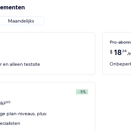
nementen
Maandelijks
Pro-abon
18
24
$
/
Onbeperk
 en alleen testsite
- 5%
60
$
57
ige plan-niveaus, plus:
cialisten