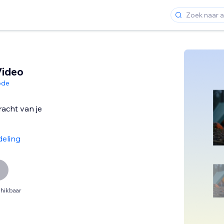
Video
ode
acht van je
deling
hikbaar