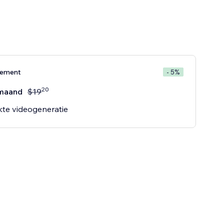
nement
- 5%
20
maand
$
19
te videogeneratie