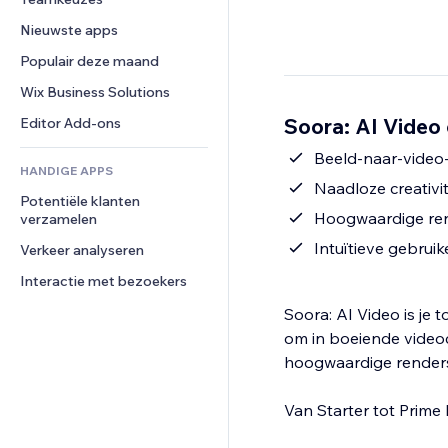
Video
Conversie
Pagina templates
Opslagoplossingen
Enquêtes
Nieuwste apps
PDF
Afbeeldingseffecten
Dropshipping
Chat
Bestanden delen
Populair deze maand
Knoppen en menu's
Prijzen en abonnementen
Opmerkingen
Nieuws
Banners en badges
Crowdfunding
Wix Business Solutions
Telefoonnummer
Contentdiensten
Rekenmachines
Eten en drinken
Community
Soora: AI Video 
Editor Add-ons
Teksteffecten
Zoeken
Beoordelingen en testimonials
Beeld-naar-video-
HANDIGE APPS
Weer
CRM
Naadloze creativi
Potentiële klanten 
Grafieken en tabellen
Hoogwaardige rend
verzamelen
Intuïtieve gebruik
Verkeer analyseren
Interactie met bezoekers
Soora: AI Video is je 
om in boeiende videoc
hoogwaardige renders i
Van Starter tot Prime k