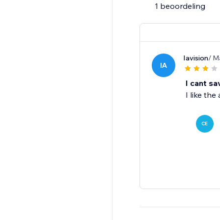
1 beoordeling
Iavision
/ M
IA
I cant sa
I like th
CE