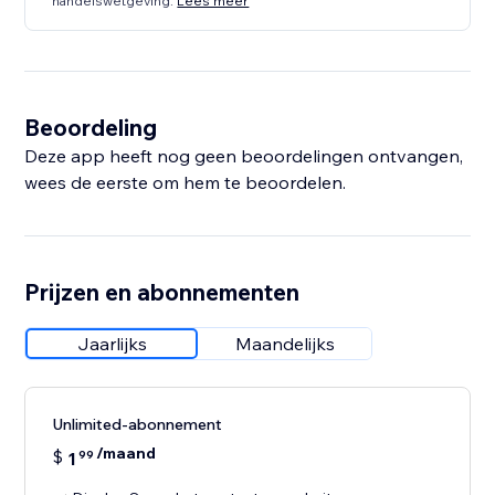
handelswetgeving.
Lees meer
Beoordeling
Deze app heeft nog geen beoordelingen ontvangen,
wees de eerste om hem te beoordelen.
Prijzen en abonnementen
Jaarlijks
Maandelijks
Unlimited-abonnement
/maand
$
1
99