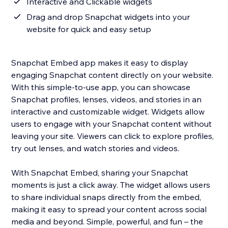
Interactive and Clickable widgets
Drag and drop Snapchat widgets into your
website for quick and easy setup
Snapchat Embed app makes it easy to display
engaging Snapchat content directly on your website.
With this simple-to-use app, you can showcase
Snapchat profiles, lenses, videos, and stories in an
interactive and customizable widget. Widgets allow
users to engage with your Snapchat content without
leaving your site. Viewers can click to explore profiles,
try out lenses, and watch stories and videos.
With Snapchat Embed, sharing your Snapchat
moments is just a click away. The widget allows users
to share individual snaps directly from the embed,
making it easy to spread your content across social
media and beyond. Simple, powerful, and fun – the