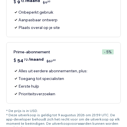
/maand
$
9
12
60
$
9
Onbeperkt gebruik
Aanpasbaar ontwerp
Plaats overal op je site
Prime-abonnement
- 5%
/maand
$
54
72
60
$
57
Alles uit eerdere abonnementen, plus:
Toegang tot specialisten
Eerste hulp
Prioriteitsverzoeken
* De prijs is in USD.
* Deze uitverkoop is geldig tot 9 augustus 2026 om 23:59 UTC. De
app-developer behoudt zich het recht voor om de uitverkoop op elk
moment te beëindigen. De uitverkoopvoorwaarden kunnen worden