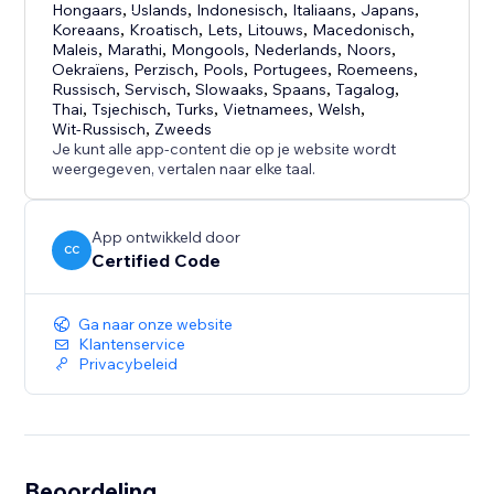
Hongaars
,
IJslands
,
Indonesisch
,
Italiaans
,
Japans
,
Koreaans
,
Kroatisch
,
Lets
,
Litouws
,
Macedonisch
,
Maleis
,
Marathi
,
Mongools
,
Nederlands
,
Noors
,
Oekraïens
,
Perzisch
,
Pools
,
Portugees
,
Roemeens
,
Russisch
,
Servisch
,
Slowaaks
,
Spaans
,
Tagalog
,
Thai
,
Tsjechisch
,
Turks
,
Vietnamees
,
Welsh
,
Wit-Russisch
,
Zweeds
Je kunt alle app-content die op je website wordt
weergegeven, vertalen naar elke taal.
App ontwikkeld door
CC
Certified Code
Ga naar onze website
Klantenservice
Privacybeleid
Beoordeling