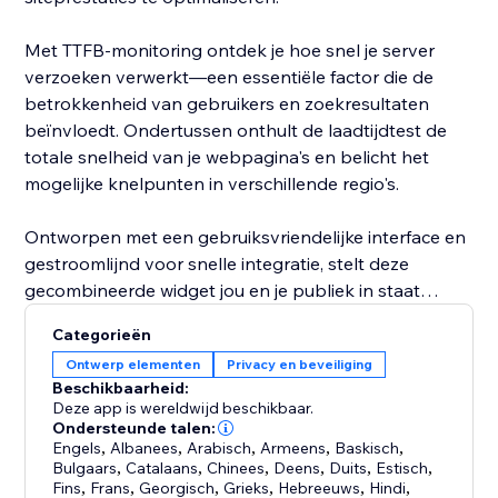
Met TTFB-monitoring ontdek je hoe snel je server
verzoeken verwerkt—een essentiële factor die de
betrokkenheid van gebruikers en zoekresultaten
beïnvloedt. Ondertussen onthult de laadtijdtest de
totale snelheid van je webpagina's en belicht het
mogelijke knelpunten in verschillende regio's.
Ontworpen met een gebruiksvriendelijke interface en
gestroomlijnd voor snelle integratie, stelt deze
gecombineerde widget jou en je publiek in staat
datagestuurde beslissingen over site-efficiëntie te
Categorieën
nemen. Geef je bezoekers en klanten de tools die ze
Ontwerp elementen
Privacy en beveiliging
nodig hebben om serverreactie en siteprestaties te
Beschikbaarheid:
beoordelen—voeg de TTFB & Load Time Checker
Deze app is wereldwijd beschikbaar.
Widget vandaag nog toe aan je site.
Ondersteunde talen:
Engels
,
Albanees
,
Arabisch
,
Armeens
,
Baskisch
,
Bulgaars
,
Catalaans
,
Chinees
,
Deens
,
Duits
,
Estisch
,
Fins
,
Frans
,
Georgisch
,
Grieks
,
Hebreeuws
,
Hindi
,