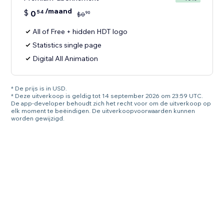
/maand
$
0
54
90
$
0
All of Free + hidden HDT logo
Statistics single page
Digital All Animation
* De prijs is in USD.
* Deze uitverkoop is geldig tot 14 september 2026 om 23:59 UTC.
De app-developer behoudt zich het recht voor om de uitverkoop op
elk moment te beëindigen. De uitverkoopvoorwaarden kunnen
worden gewijzigd.