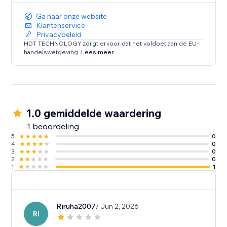
Ga naar onze website
Klantenservice
Privacybeleid
HDT TECHNOLOGY zorgt ervoor dat het voldoet aan de EU-
handelswetgeving.
Lees meer
1.0 gemiddelde waardering
1 beoordeling
5
0
4
0
3
0
2
0
1
1
Riruha2007
/ Jun 2, 2026
RI