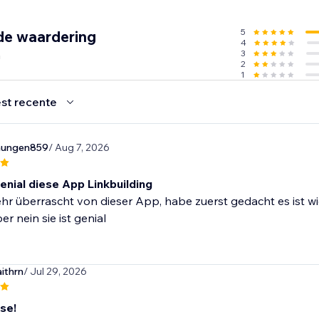
5
de waardering
4
n
3
2
1
st recente
nungen859
/ Aug 7, 2026
enial diese App Linkbuilding
ehr überrascht von dieser App, habe zuerst gedacht es ist 
er nein sie ist genial
ithrn
/ Jul 29, 2026
se!