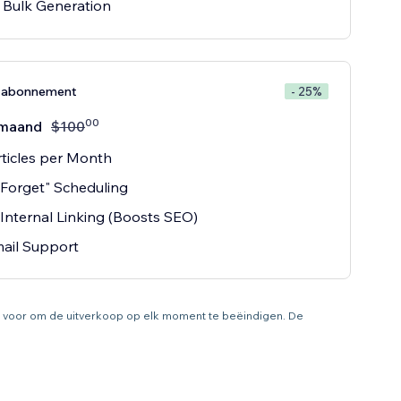
k Bulk Generation
e-abonnement
- 25%
00
maand
$
100
ticles per Month
 Forget" Scheduling
Internal Linking (Boosts SEO)
ail Support
ht voor om de uitverkoop op elk moment te beëindigen. De