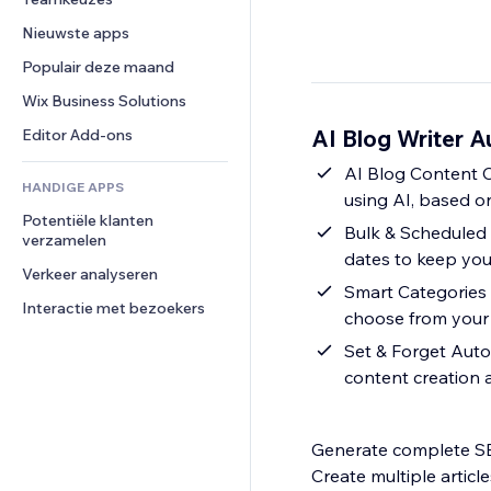
Video
Conversie
Pagina templates
Opslagoplossingen
Enquêtes
Nieuwste apps
PDF
Afbeeldingseffecten
Dropshipping
Chat
Bestanden delen
Populair deze maand
Knoppen en menu's
Prijzen en abonnementen
Opmerkingen
Nieuws
Banners en badges
Crowdfunding
Wix Business Solutions
Telefoonnummer
Contentdiensten
Rekenmachines
Eten en drinken
Community
AI Blog Writer A
Editor Add-ons
Teksteffecten
Zoeken
Beoordelingen en testimonials
AI Blog Content C
HANDIGE APPS
Weer
CRM
using AI, based o
Potentiële klanten 
Grafieken en tabellen
Bulk & Scheduled 
verzamelen
dates to keep you
Verkeer analyseren
Smart Categories 
Interactie met bezoekers
choose from your e
Set & Forget Auto
content creation 
Generate complete SE
Create multiple articl