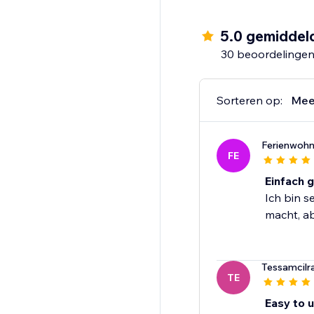
5.0 gemiddel
30 beoordelinge
Sorteren op:
Mee
Ferienwoh
FE
Einfach g
Ich bin s
macht, ab
Tessamcilra
TE
Easy to u