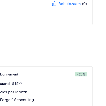
Behulpzaam
(0)
abonnement
- 25%
00
maand
$
15
icles per Month
 Forget" Scheduling