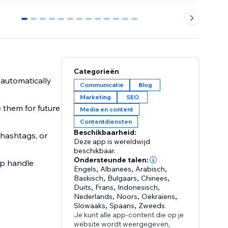
0
1
2
3
4
5
6
7
8
9
10
11
12
Categorieën
 automatically
Communicatie
Blog
Marketing
SEO
 them for future
Media en content
Contentdiensten
Beschikbaarheid:
 hashtags, or
Deze app is wereldwijd
beschikbaar.
Ondersteunde talen:
pp handle
Engels
,
Albanees
,
Arabisch
,
Baskisch
,
Bulgaars
,
Chinees
,
Duits
,
Frans
,
Indonesisch
,
Nederlands
,
Noors
,
Oekraïens
,
Slowaaks
,
Spaans
,
Zweeds
Je kunt alle app-content die op je
website wordt weergegeven,