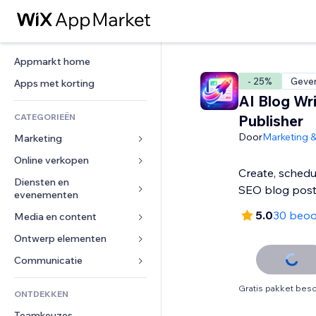
Appmarkt home
- 25%
Gever
Apps met korting
AI Blog Wr
CATEGORIEËN
Publisher
Door
Marketing 
Marketing
Online verkopen
Advertenties
Create, schedu
Mobiel
Diensten en 
Apps voor webshops
SEO blog pos
evenementen
Analytics
Verzending en levering
5.0
30 beoo
Media en content
Hotels
Social media
Verkoopknoppen
Evenementen
Ontwerp elementen
Galerij
SEO
Online cursussen
Restaurants
Muziek
Betrokkenheid
Kaarten en navigatie
Communicatie 
Print on demand
Vastgoed
Podcasts
Websitevermeldingen
Privacy en beveiliging
Boekhouding
Formulieren
Gratis pakket besc
ONTDEKKEN
Boekingen
Fotografie
E-mail
Ontime
Coupons en loyaliteit
Blog
Teamkeuzes