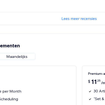
Lees meer recensies
nementen
Maandelijks
Premium-
11
25
$
/
30 Art
le per Month
"Set &
Scheduling