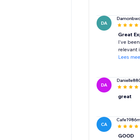
Damonbwo
DA
Great Ex
I’ve been
relevant 
Lees mee
Danielle88
DA
great
Cafe1986m
CA
GOOD