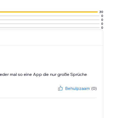
30
0
0
0
0
wieder mal so eine App die nur große Sprüche
Behulpzaam
(0)