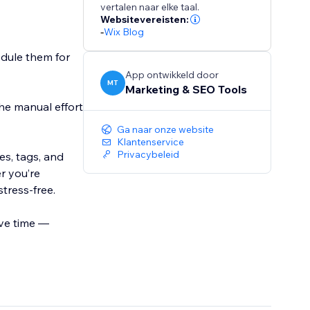
vertalen naar elke taal.
Websitevereisten:
-
Wix Blog
edule them for
App ontwikkeld door
MT
Marketing & SEO Tools
he manual effort
Ga naar onze website
Klantenservice
Privacybeleid
es, tags, and
r you’re
tress-free.
ave time —