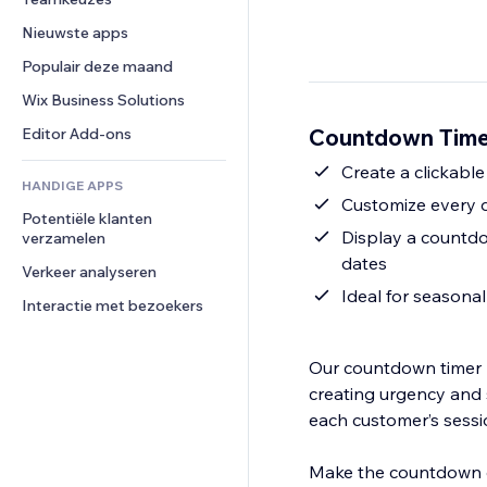
Video
Conversie
Pagina templates
Opslagoplossingen
Enquêtes
Nieuwste apps
PDF
Afbeeldingseffecten
Dropshipping
Chat
Bestanden delen
Populair deze maand
Knoppen en menu's
Prijzen en abonnementen
Opmerkingen
Nieuws
Banners en badges
Crowdfunding
Wix Business Solutions
Telefoonnummer
Contentdiensten
Rekenmachines
Eten en drinken
Community
Countdown Timer
Editor Add-ons
Teksteffecten
Zoeken
Beoordelingen en testimonials
Create a clickable
HANDIGE APPS
Weer
CRM
Customize every de
Potentiële klanten 
Grafieken en tabellen
Display a countdow
verzamelen
dates
Verkeer analyseren
Ideal for seasonal
Interactie met bezoekers
Our countdown timer 
creating urgency and s
each customer’s sessi
Make the countdown cl