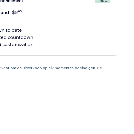
abonnement
- 50%
49
aand
$
2
n to date
ized countdown
 customization
ht voor om de uitverkoop op elk moment te beëindigen. De