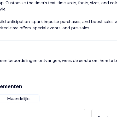
. Customize the timer’s text, time units, fonts, sizes, and col
yle.
ild anticipation, spark impulse purchases, and boost sales w
mited-time offers, special events, and pre-sales.
een beoordelingen ontvangen, wees de eerste om hem te b
nementen
Maandelijks