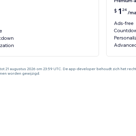
Premium-
1
24
$
/m
Ads-free
Countdow
e
Personal
ntdown
Advanced
g tot 21 augustus 2026 om 23:59 UTC. De app-developer behoudt zich het rec
nen worden gewijzigd.