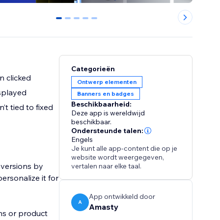
0
1
2
3
4
Categorieën
n clicked
Ontwerp elementen
isplayed
Banners en badges
Beschikbaarheid:
t tied to fixed
Deze app is wereldwijd
beschikbaar.
Ondersteunde talen:
Engels
Je kunt alle app-content die op je
website wordt weergegeven,
nversions by
vertalen naar elke taal.
ersonalize it for
App ontwikkeld door
A
Amasty
ns or product