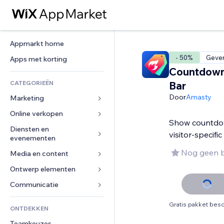
Appmarkt home
- 50%
Gever
Apps met korting
Countdown
CATEGORIEËN
Bar
Door
Amasty
Marketing
Online verkopen
Advertenties
Show countdow
Mobiel
Diensten en 
Apps voor webshops
visitor-specific
evenementen
Analytics
Verzending en levering
Nog geen 
Media en content
Hotels
Social media
Verkoopknoppen
Evenementen
Ontwerp elementen
Galerij
SEO
Online cursussen
Restaurants
Muziek
Betrokkenheid
Kaarten en navigatie
Communicatie 
Print on demand
Vastgoed
Podcasts
Websitevermeldingen
Privacy en beveiliging
Boekhouding
Formulieren
Gratis pakket besc
ONTDEKKEN
Boekingen
Fotografie
E-mail
Ontime
Coupons en loyaliteit
Blog
Teamkeuzes