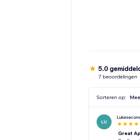
5.0 gemiddel
7 beoordelingen
Sorteren op:
Mee
Lukesecond
LU
Great A