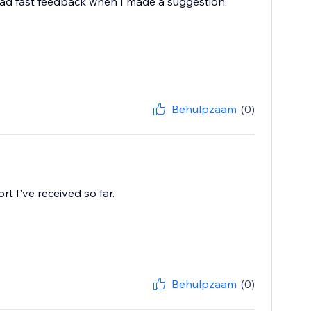
 had fast feedback when I made a suggestion.
Behulpzaam
(0)
rt I've received so far.
Behulpzaam
(0)