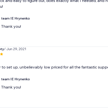
ick and easy to figure out, does exactly what I needed, and
u!
team IE Hrynenko
Thank you!
pty
/ Jun 29, 2021
 to set up, unbelievably low priced for all the fantastic suppo
team IE Hrynenko
Thank you!