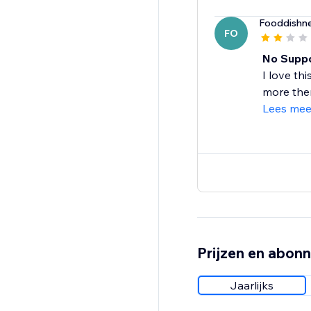
Fooddishn
FO
No Supp
I love th
more then
Lees mee
Prijzen en abon
Jaarlijks