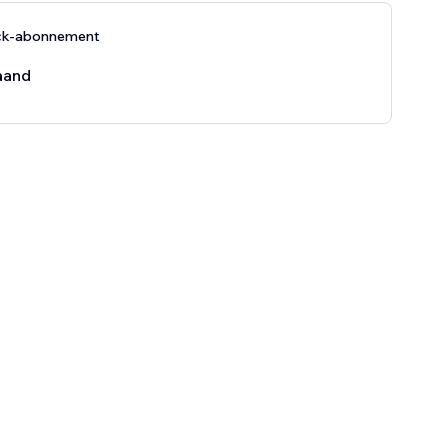
ck-abonnement
aand