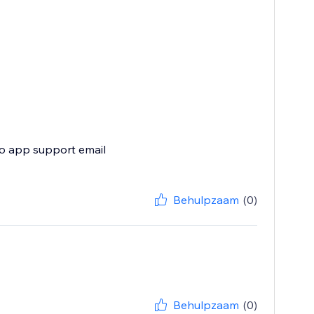
 to app support email
Behulpzaam
(0)
Behulpzaam
(0)