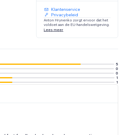
Klantenservice
Privacybeleid
Anton Hrynenko zorgt ervoor dat het
voldoet aan de EU-handelswetgeving.
Lees meer
5
0
0
1
1