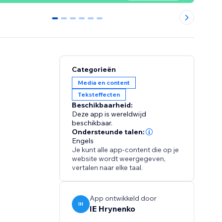
0
1
2
3
4
5
Categorieën
Media en content
Teksteffecten
Beschikbaarheid:
Deze app is wereldwijd
beschikbaar.
Ondersteunde talen:
Engels
Je kunt alle app-content die op je
website wordt weergegeven,
vertalen naar elke taal.
App ontwikkeld door
IH
IE Hrynenko