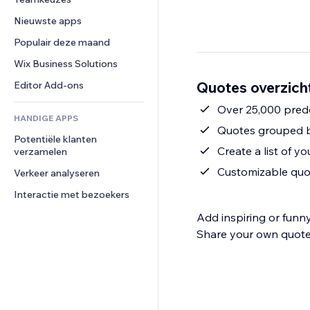
Video
Conversie
Pagina templates
Opslagoplossingen
Enquêtes
Nieuwste apps
PDF
Afbeeldingseffecten
Dropshipping
Chat
Bestanden delen
Populair deze maand
Knoppen en menu's
Prijzen en abonnementen
Opmerkingen
Nieuws
Banners en badges
Crowdfunding
Wix Business Solutions
Telefoonnummer
Contentdiensten
Rekenmachines
Eten en drinken
Community
Quotes overzich
Editor Add-ons
Teksteffecten
Zoeken
Beoordelingen en testimonials
Over 25,000 pred
HANDIGE APPS
Weer
CRM
Quotes grouped b
Potentiële klanten 
Grafieken en tabellen
Create a list of y
verzamelen
Customizable quote
Verkeer analyseren
Interactie met bezoekers
Add inspiring or funn
Share your own quotes