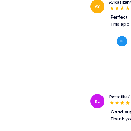
Ayikazizah
AY
Perfect
This app 
IE
Restoflife
/
RE
Good sup
Thank yo