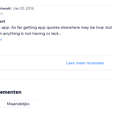
etwork
/ Jan 20, 2016
ort
is app. As far getting app quotes elsewhere may be true, bu
 anything is not having or lack...
r
Lees meer recensies
nementen
Maandelijks