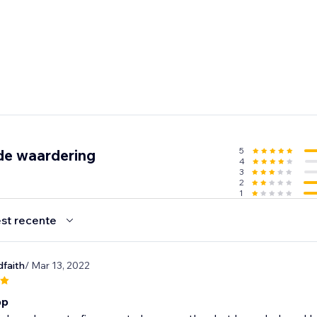
5
de waardering
4
3
2
1
st recente
faith
/ Mar 13, 2022
pp