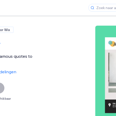
or Wix
o
famous quotes to
delingen
hikbaar