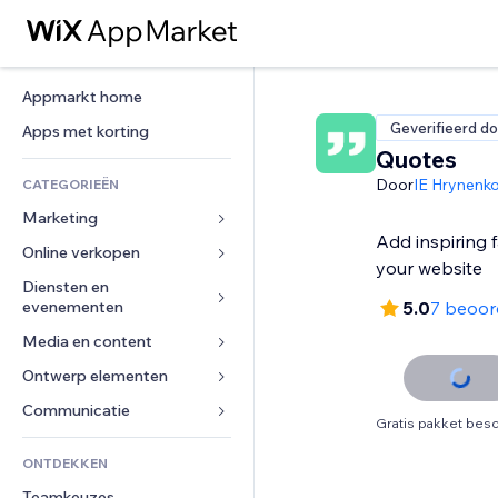
Appmarkt home
Geverifieerd do
Apps met korting
Quotes
Door
IE Hrynenk
CATEGORIEËN
Marketing
Add inspiring 
Online verkopen
Advertenties
your website
Mobiel
Diensten en 
Apps voor webshops
evenementen
5.0
7 beoor
Analytics
Verzending en levering
Media en content
Hotels
Social media
Verkoopknoppen
Evenementen
Ontwerp elementen
Galerij
SEO
Online cursussen
Restaurants
Muziek
Betrokkenheid
Kaarten en navigatie
Communicatie 
Print on demand
Gratis pakket besc
Vastgoed
Podcasts
Websitevermeldingen
Privacy en beveiliging
Boekhouding
Formulieren
ONTDEKKEN
Boekingen
Fotografie
E-mail
Ontime
Coupons en loyaliteit
Blog
Teamkeuzes