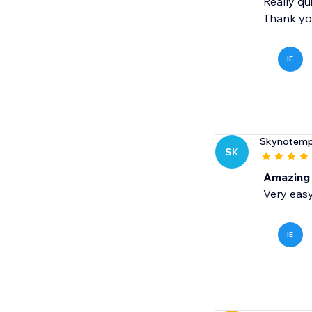
Really qu
Thank yo
IE
Skynotem
SK
Amazing
Very easy
IE