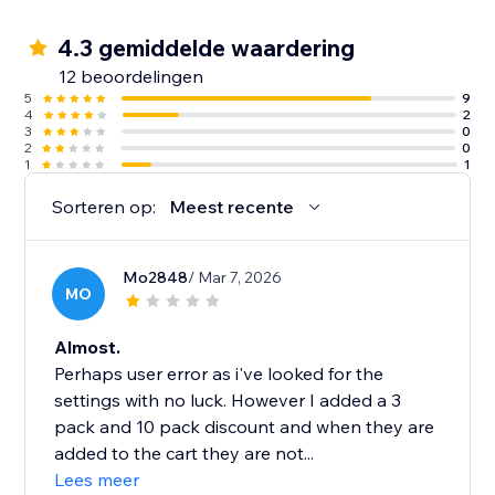
4.3 gemiddelde waardering
12 beoordelingen
5
9
4
2
3
0
2
0
1
1
Sorteren op:
Meest recente
Mo2848
/ Mar 7, 2026
MO
Almost.
Perhaps user error as i've looked for the
settings with no luck. However I added a 3
pack and 10 pack discount and when they are
added to the cart they are not...
Lees meer