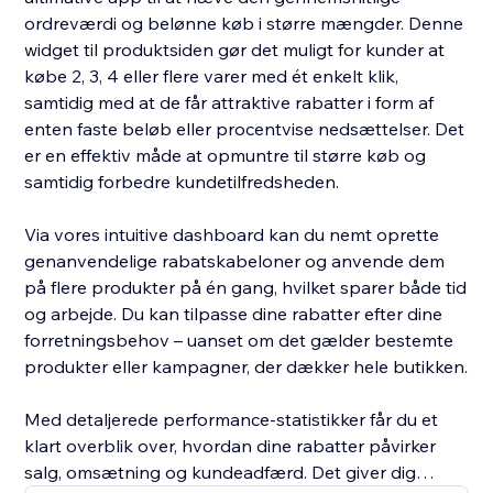
ordreværdi og belønne køb i større mængder. Denne
widget til produktsiden gør det muligt for kunder at
købe 2, 3, 4 eller flere varer med ét enkelt klik,
samtidig med at de får attraktive rabatter i form af
enten faste beløb eller procentvise nedsættelser. Det
er en effektiv måde at opmuntre til større køb og
samtidig forbedre kundetilfredsheden.
Via vores intuitive dashboard kan du nemt oprette
genanvendelige rabatskabeloner og anvende dem
på flere produkter på én gang, hvilket sparer både tid
og arbejde. Du kan tilpasse dine rabatter efter dine
forretningsbehov – uanset om det gælder bestemte
produkter eller kampagner, der dækker hele butikken.
Med detaljerede performance-statistikker får du et
klart overblik over, hvordan dine rabatter påvirker
salg, omsætning og kundeadfærd. Det giver dig