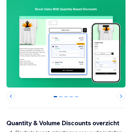
0
1
2
3
4
Quantity & Volume Discounts overzicht