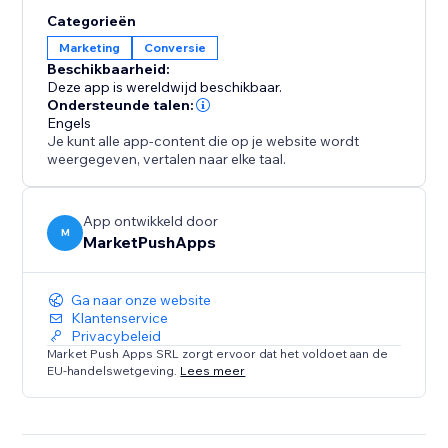
mulighed for at optimere dine kampagner og træffe
Categorieën
mere målrettede beslutninger baseret på data.
Marketing
Conversie
Beschikbaarheid:
Quantity & Volume Discounts integreres problemfrit
Deze app is wereldwijd beschikbaar.
på dine produktsider og gør det nemmere end
Ondersteunde talen:
Engels
nogensinde at tilbyde uimodståelige tilbud. Begynd
Je kunt alle app-content die op je website wordt
at øge både salget og kurvværdien allerede i dag.
weergegeven, vertalen naar elke taal.
App ontwikkeld door
M
MarketPushApps
Ga naar onze website
Klantenservice
Privacybeleid
Market Push Apps SRL zorgt ervoor dat het voldoet aan de
EU-handelswetgeving.
Lees meer