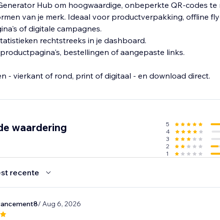
Generator Hub om hoogwaardige, onbeperkte QR-codes te
rmen van je merk. Ideaal voor productverpakking, offline fly
na's of digitale campagnes.
atistieken rechtstreeks in je dashboard.
roductpagina's, bestellingen of aangepaste links.
en - vierkant of rond, print of digitaal - en download direct.
5
de waardering
4
3
2
1
st recente
vancement8
/ Aug 6, 2026