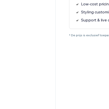
Low-cost pricin
Styling customi
Support & live 
* De prijs is exclusief toep