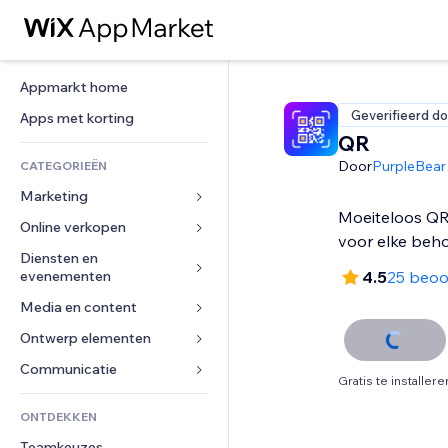
Appmarkt home
Geverifieerd do
Apps met korting
QR
Door
PurpleBear
CATEGORIEËN
Marketing
Moeiteloos Q
Online verkopen
Advertenties
voor elke beh
Mobiel
Diensten en 
Apps voor webshops
evenementen
4.5
25 beoo
Analytics
Verzending en levering
Media en content
Hotels
Social media
Verkoopknoppen
Evenementen
Ontwerp elementen
Galerij
SEO
Online cursussen
Restaurants
Muziek
Betrokkenheid
Kaarten en navigatie
Communicatie 
Print on demand
Gratis te installere
Vastgoed
Podcasts
Websitevermeldingen
Privacy en beveiliging
Boekhouding
Formulieren
ONTDEKKEN
Boekingen
Fotografie
E-mail
Ontime
Coupons en loyaliteit
Blog
Teamkeuzes