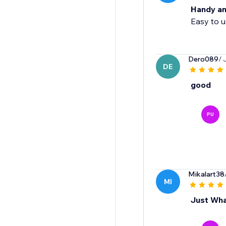
Handy an
Easy to u
Dero089
/ 
DE
good
PU
Mikalart38
MI
Just Wha