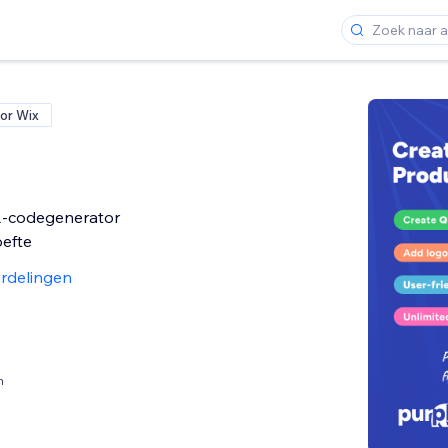
or Wix
R-codegenerator
oefte
rdelingen
n