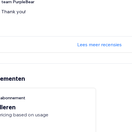
team PurpleBear
Thank you!
Lees meer recensies
nementen
g-abonnement
lleren
pricing based on usage