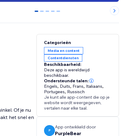
0
1
2
3
4
Categorieën
Media en content
Contentdiensten
Beschikbaarheid:
Deze app is wereldwijd
beschikbaar.
Ondersteunde talen:
Engels
,
Duits
,
Frans
,
Italiaans
,
Portugees
,
Russisch
Je kunt alle app-content die op je
website wordt weergegeven,
vertalen naar elke taal.
nkel. Of je nu
akt het snel en
App ontwikkeld door
P
PurpleBear