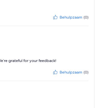
Behulpzaam
(0)
're grateful for your feedback!
Behulpzaam
(0)