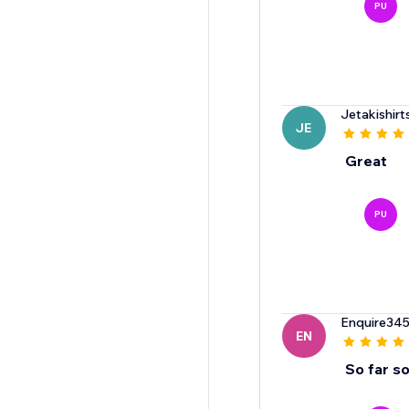
PU
Jetakishir
JE
Great
PU
Enquire34
EN
So far s