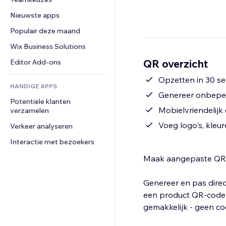
Video
Conversie
Pagina templates
Opslagoplossingen
Enquêtes
Nieuwste apps
PDF
Afbeeldingseffecten
Dropshipping
Chat
Bestanden delen
Populair deze maand
Knoppen en menu's
Prijzen en abonnementen
Opmerkingen
Nieuws
Banners en badges
Crowdfunding
Wix Business Solutions
Telefoonnummer
Contentdiensten
Rekenmachines
Eten en drinken
Community
QR overzicht
Editor Add-ons
Teksteffecten
Zoeken
Beoordelingen en testimonials
Opzetten in 30 s
HANDIGE APPS
Weer
CRM
Genereer onbepe
Potentiële klanten 
Grafieken en tabellen
Mobielvriendelijk 
verzamelen
Voeg logo's, kleu
Verkeer analyseren
Interactie met bezoekers
Maak aangepaste QR-
Genereer en pas direct
een product QR-code 
gemakkelijk - geen cod