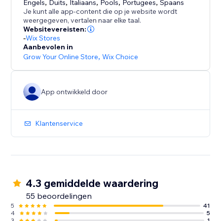
Engels
,
Duits
,
Italiaans
,
Pools
,
Portugees
,
Spaans
Je kunt alle app-content die op je website wordt
weergegeven, vertalen naar elke taal.
Websitevereisten:
-
Wix Stores
Aanbevolen in
Grow Your Online Store
,
Wix Choice
App ontwikkeld door
Klantenservice
4.3 gemiddelde waardering
55 beoordelingen
5
41
4
5
3
1