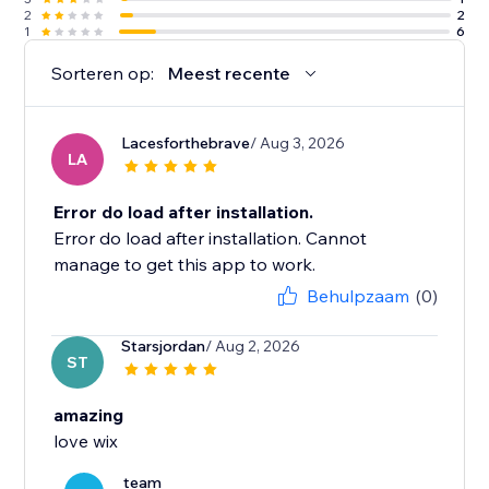
2
2
1
6
Sorteren op:
Meest recente
Lacesforthebrave
/ Aug 3, 2026
LA
Error do load after installation.
Error do load after installation. Cannot
manage to get this app to work.
Behulpzaam
(0)
Starsjordan
/ Aug 2, 2026
ST
amazing
love wix
team