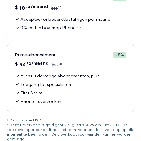
/maand
$
18
24
20
$
19
Accepteer onbeperkt betalingen per maand
0% kosten bovenop PhonePe
Prime-abonnement
- 5%
/maand
$
54
72
60
$
57
Alles uit de vorige abonnementen, plus:
Toegang tot specialisten
First Assist
Prioriteitsverzoeken
* De prijs is in USD.
* Deze uitverkoop is geldig tot 9 augustus 2026 om 23:59 UTC. De
app-developer behoudt zich het recht voor om de uitverkoop op elk
moment te beëindigen. De uitverkoopvoorwaarden kunnen worden
gewijzigd.