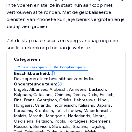
in te voeren en stel ze in staat hun aankoop met
vertrouwen af te ronden. Met de gelokaliseerde
diensten van PhonePe kun je je bereik vergroten en je
bedrijf zien groeien.
Zet de stap naar succes en voeg vandaag nog een
snelle afrekenknop toe aan je website
Categorieën
Online verkopen
Verkoopknoppen
Beschikbaarheid:
Deze app is alleen beschikbaar voor India.
Ondersteunde talen:
Engels
,
Albanees
,
Arabisch
,
Armeens
,
Baskisch
,
Bulgaars
,
Catalaans
,
Chinees
,
Deens
,
Duits
,
Estisch
,
Fins
,
Frans
,
Georgisch
,
Grieks
,
Hebreeuws
,
Hindi
,
Hongaars
,
IJslands
,
Indonesisch
,
Italiaans
,
Japans
,
Koreaans
,
Kroatisch
,
Lets
,
Litouws
,
Macedonisch
,
Maleis
,
Marathi
,
Mongools
,
Nederlands
,
Noors
,
Oekraïens
,
Perzisch
,
Pools
,
Portugees
,
Roemeens
,
Russisch
,
Servisch
,
Slowaaks
,
Spaans
,
Tagalog
,
Thai
,
Tsjechisch
,
Turks
,
Vietnamees
,
Welsh
,