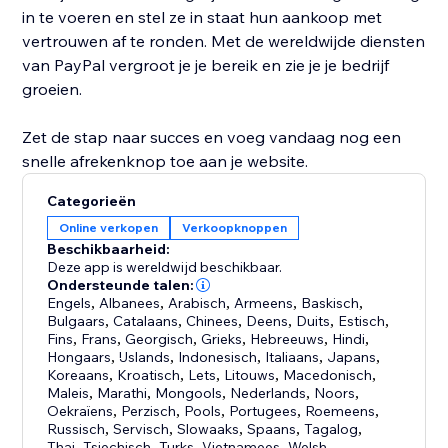
in te voeren en stel ze in staat hun aankoop met
vertrouwen af te ronden. Met de wereldwijde diensten
van PayPal vergroot je je bereik en zie je je bedrijf
groeien.
Zet de stap naar succes en voeg vandaag nog een
snelle afrekenknop toe aan je website.
Categorieën
Online verkopen
Verkoopknoppen
Beschikbaarheid:
Deze app is wereldwijd beschikbaar.
Ondersteunde talen:
Engels
,
Albanees
,
Arabisch
,
Armeens
,
Baskisch
,
Bulgaars
,
Catalaans
,
Chinees
,
Deens
,
Duits
,
Estisch
,
Fins
,
Frans
,
Georgisch
,
Grieks
,
Hebreeuws
,
Hindi
,
Hongaars
,
IJslands
,
Indonesisch
,
Italiaans
,
Japans
,
Koreaans
,
Kroatisch
,
Lets
,
Litouws
,
Macedonisch
,
Maleis
,
Marathi
,
Mongools
,
Nederlands
,
Noors
,
Oekraïens
,
Perzisch
,
Pools
,
Portugees
,
Roemeens
,
Russisch
,
Servisch
,
Slowaaks
,
Spaans
,
Tagalog
,
Thai
,
Tsjechisch
,
Turks
,
Vietnamees
,
Welsh
,