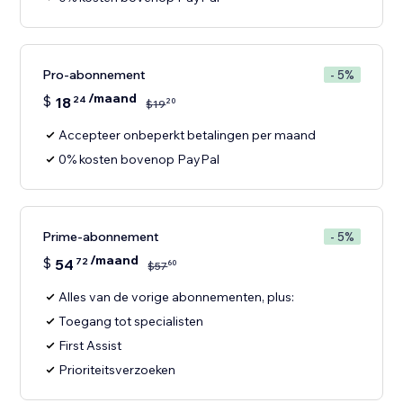
Pro-abonnement
- 5%
/maand
$
18
24
20
$
19
Accepteer onbeperkt betalingen per maand
0% kosten bovenop PayPal
Prime-abonnement
- 5%
/maand
$
54
72
60
$
57
Alles van de vorige abonnementen, plus:
Toegang tot specialisten
First Assist
Prioriteitsverzoeken