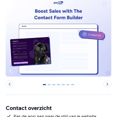
0
1
2
3
4
5
6
Contact overzicht
Pas de app aan naar de stijl van je website.