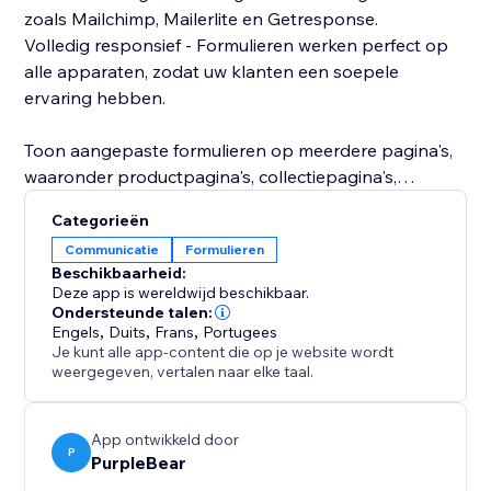
zoals Mailchimp, Mailerlite en Getresponse.
Volledig responsief - Formulieren werken perfect op
alle apparaten, zodat uw klanten een soepele
ervaring hebben.
Toon aangepaste formulieren op meerdere pagina's,
waaronder productpagina's, collectiepagina's,
winkelwagenpagina's en meer, stroomlijn uw workflow
Categorieën
en verbeter de klantbetrokkenheid. Maak eenvoudig
Communicatie
Formulieren
formulieren, verzamel essentiële gegevens en lever
Beschikbaarheid:
eersteklas klantenondersteuning.
Deze app is wereldwijd beschikbaar.
Ondersteunde talen:
Engels
,
Duits
,
Frans
,
Portugees
Je kunt alle app-content die op je website wordt
weergegeven, vertalen naar elke taal.
App ontwikkeld door
P
PurpleBear