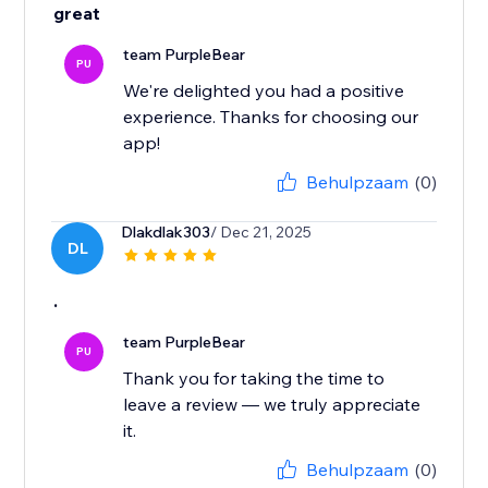
great
team PurpleBear
PU
We're delighted you had a positive
experience. Thanks for choosing our
app!
Behulpzaam
(0)
Dlakdlak303
/ Dec 21, 2025
DL
.
team PurpleBear
PU
Thank you for taking the time to
leave a review — we truly appreciate
it.
Behulpzaam
(0)