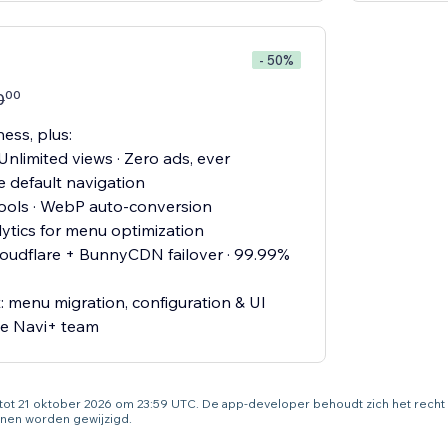
- 50%
00
0
ess, plus:
Unlimited views · Zero ads, ever
e default navigation
ols · WebP auto-conversion
lytics for menu optimization
oudflare + BunnyCDN failover · 99.99%
 menu migration, configuration & UI
the Navi+ team
g tot 21 oktober 2026 om 23:59 UTC. De app-developer behoudt zich het rech
nen worden gewijzigd.