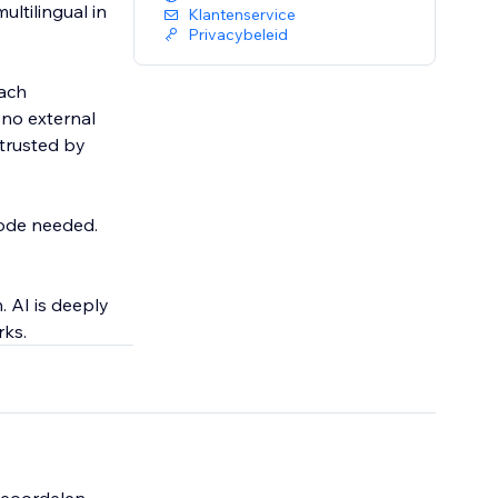
ultilingual in
Klantenservice
Privacybeleid
ach
 no external
 trusted by
code needed.
. AI is deeply
rks.