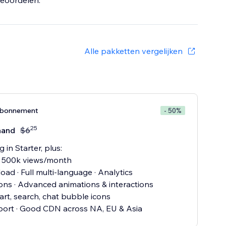
eoordelen.
Alle pakketten vergelijken
abonnement
- 50%
25
aand
$
6
 in Starter, plus:
· 500k views/month
oad · Full multi-language · Analytics
ons · Advanced animations & interactions
art, search, chat bubble icons
ort · Good CDN across NA, EU & Asia