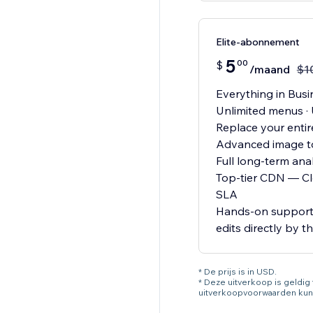
Elite-abonnement
5
00
$
/maand
$
1
Everything in Busin
Unlimited menus · 
Replace your entir
Advanced image to
Full long-term ana
Top-tier CDN — Cl
SLA
Hands-on support:
edits directly by 
* De prijs is in USD.
* Deze uitverkoop is geldi
uitverkoopvoorwaarden kun