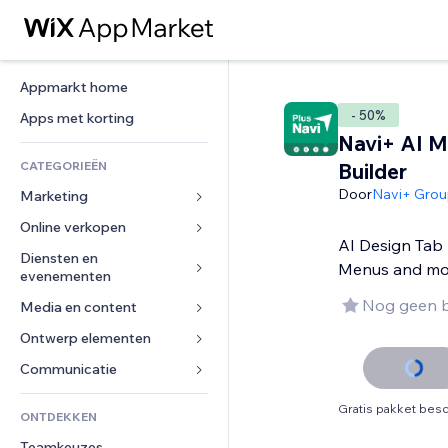
Appmarkt home
- 50%
Apps met korting
Navi+ AI 
CATEGORIEËN
Builder
Door
Navi+ Gro
Marketing
Online verkopen
Advertenties
AI Design Tab 
Mobiel
Diensten en 
Apps voor webshops
Menus and mo
evenementen
Analytics
Verzending en levering
Nog geen 
Media en content
Hotels
Social media
Verkoopknoppen
Evenementen
Ontwerp elementen
Galerij
SEO
Online cursussen
Restaurants
Muziek
Betrokkenheid
Kaarten en navigatie
Communicatie 
Print on demand
Vastgoed
Podcasts
Websitevermeldingen
Privacy en beveiliging
Boekhouding
Formulieren
Gratis pakket besc
ONTDEKKEN
Boekingen
Fotografie
E-mail
Ontime
Coupons en loyaliteit
Blog
Teamkeuzes