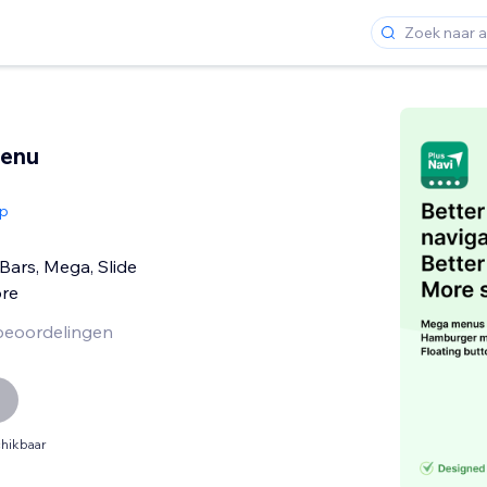
Menu
up
Bars, Mega, Slide
re
beoordelingen
hikbaar