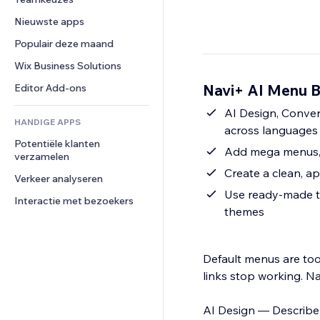
Video
Conversie
Pagina templates
Opslagoplossingen
Enquêtes
Nieuwste apps
PDF
Afbeeldingseffecten
Dropshipping
Chat
Bestanden delen
Populair deze maand
Knoppen en menu's
Prijzen en abonnementen
Opmerkingen
Nieuws
Banners en badges
Crowdfunding
Wix Business Solutions
Telefoonnummer
Contentdiensten
Rekenmachines
Eten en drinken
Community
Navi+ AI Menu Bu
Editor Add-ons
Teksteffecten
Zoeken
Beoordelingen en testimonials
AI Design, Conver
HANDIGE APPS
Weer
CRM
across languages 
Potentiële klanten 
Grafieken en tabellen
Add mega menus, 
verzamelen
Create a clean, a
Verkeer analyseren
Use ready-made te
Interactie met bezoekers
themes
Default menus are too
links stop working. Nav
AI Design — Describe 