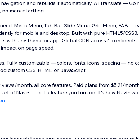
 navigation and rebuilds it automatically. AI Translate — Go m
, no manual editing.
need: Mega Menu, Tab Bar, Slide Menu, Grid Menu, FAB — e
ently for mobile and desktop. Built with pure HTML5/CSS3,
licts with any theme or app. Global CDN across 6 continents,
 impact on page speed.
es. Fully customizable — colors, fonts, icons, spacing — no 
dd custom CSS, HTML, or JavaScript.
 views/month, all core features. Paid plans from $5.21/month
part of Navi+ — not a feature you turn on. It's how Navi+ wo
en