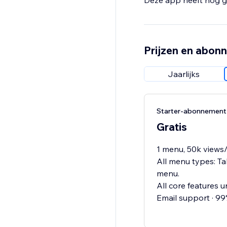
Deze app heeft nog g
Prijzen en abon
Jaarlijks
Starter-abonnement
Gratis
1 menu, 50k views/
All menu types: Ta
menu.
All core features u
Email support · 9