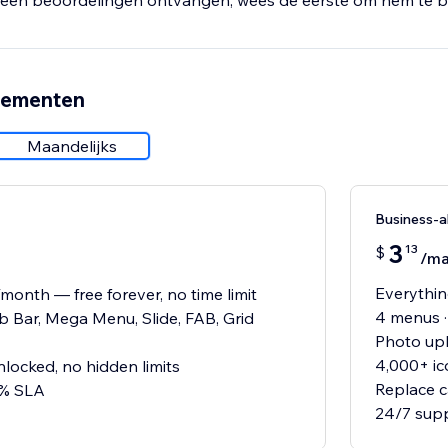
een beoordelingen ontvangen, wees de eerste om hem te b
nementen
Maandelijks
Business-
3
13
$
/m
Everything
month — free forever, no time limit
4 menus 
b Bar, Mega Menu, Slide, FAB, Grid
Photo upl
4,000+ ic
nlocked, no hidden limits
Replace c
9% SLA
24/7 supp