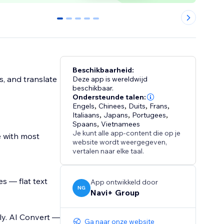
0
1
2
3
4
Beschikbaarheid:
s, and translate
Deze app is wereldwijd
beschikbaar.
Ondersteunde talen:
Engels
,
Chinees
,
Duits
,
Frans
,
Italiaans
,
Japans
,
Portugees
,
Spaans
,
Vietnamees
Je kunt alle app-content die op je
e with most
website wordt weergegeven,
vertalen naar elke taal.
s — flat text
App ontwikkeld door
NG
Navi+ Group
ly. AI Convert —
Ga naar onze website