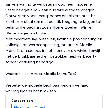
winkelervaring te verbeteren door een moderne,
vaste navigatiebalk aan hun winkel toe te voegen.
Ontworpen voor smartphones en tablets, stelt het
klanten in staat om met één tik toegang te krijgen tot
belangrijke pagina's zoals Home, Zoeken, Winkel,
Winkelwagen en Profiel.
Met meerdere lay-outstijlen, flexibele positionering en
volledige ontwerpaanpassing, integreert Mobile
Menu Tab naadloos in het merk van uw winkel terwijl
het de bruikbaarheid en betrokkenheid verbetert -
zonder codering benodigd.
Waarom kiezen voor Mobile Menu Tab?
Verbeter de mobiele bruikbaarheid en verlaag
wrijving tijdens het browsen.
Help klanten om belangrijke pagina's direct te vinden.
Categorieën
Creëer een moderne, app-achtige winkelervaring.
Marketing
Mobiel