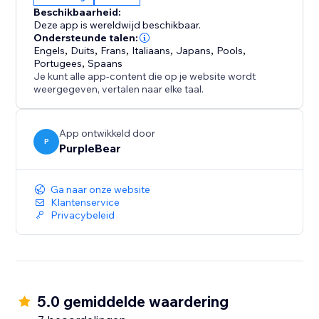
Behoud volledige visuele controle zonder code te
Beschikbaarheid:
hoeven aanraken.
Deze app is wereldwijd beschikbaar.
Verhoog betrokkenheid en conversie op mobiele
Ondersteunde talen:
Engels
,
Duits
,
Frans
,
Italiaans
,
Japans
,
Pools
,
apparaten.
Portugees
,
Spaans
Je kunt alle app-content die op je website wordt
Mobile Menu Tab transformeert de navigatie van uw
weergegeven, vertalen naar elke taal.
winkel in een snelle, intuïtieve en visueel gepolijste
ervaring - waardoor klanten gemakkelijk door uw
App ontwikkeld door
winkel kunnen navigeren, op elk apparaat.
P
PurpleBear
Ga naar onze website
Klantenservice
Privacybeleid
5.0 gemiddelde waardering