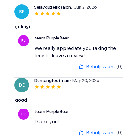
Selayguzelliksalon
/ Jun 2, 2026
SE
çok iyi
team PurpleBear
PU
We really appreciate you taking the
time to leave a review!
Behulpzaam
(0)
Demongfootman
/ May 20, 2026
DE
good
team PurpleBear
PU
thank you!
Behulpzaam
(0)