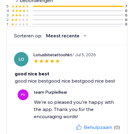
7 beoordelingen
5
7
4
0
3
0
2
0
1
0
Sorteren op:
Meest recente
Lotusbitetattoohkt
/ Jul 5, 2026
LO
good nice best
good nice bestgood nice bestgood nice best
team PurpleBear
PU
We're so pleased you're happy with
the app. Thank you for the
encouraging words!
Behulpzaam
(0)