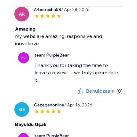
Arberrexha58
/ Apr 28, 2026
AR
Amazing
my webs are amazing, responsive and
inovatiove
team PurpleBear
PU
Thank you for taking the time to
leave a review — we truly appreciate
it.
Behulpzaam
(0)
Gezegenonline
/ Apr 16, 2026
GE
Bayuldu Uşak
team PurpleBear