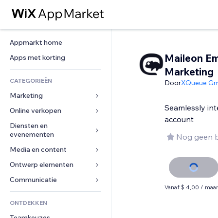
Appmarkt home
Maileon Em
Apps met korting
Marketing
CATEGORIEËN
Door
XQueue G
Marketing
Seamlessly int
Online verkopen
Advertenties
account
Mobiel
Diensten en 
Apps voor webshops
evenementen
Nog geen 
Analytics
Verzending en levering
Media en content
Hotels
Social media
Verkoopknoppen
Evenementen
Ontwerp elementen
Galerij
SEO
Online cursussen
Restaurants
Muziek
Betrokkenheid
Kaarten en navigatie
Communicatie 
Print on demand
Vanaf $ 4,00 / maa
Vastgoed
Podcasts
Websitevermeldingen
Privacy en beveiliging
Boekhouding
Formulieren
ONTDEKKEN
Boekingen
Fotografie
E-mail
Ontime
Coupons en loyaliteit
Blog
Teamkeuzes