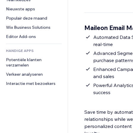
Video
Conversie
Pagina templates
Opslagoplossingen
Enquêtes
Nieuwste apps
PDF
Afbeeldingseffecten
Dropshipping
Chat
Bestanden delen
Populair deze maand
Knoppen en menu's
Prijzen en abonnementen
Opmerkingen
Nieuws
Banners en badges
Maileon Email Ma
Crowdfunding
Wix Business Solutions
Telefoonnummer
Contentdiensten
Rekenmachines
Eten en drinken
Community
Editor Add-ons
Automated Data Sy
Teksteffecten
Zoeken
Beoordelingen en testimonials
real-time
HANDIGE APPS
Weer
CRM
Advanced Segment
Potentiële klanten 
Grafieken en tabellen
purchase pattern
verzamelen
Enhanced Campaig
Verkeer analyseren
and sales
Interactie met bezoekers
Powerful Analytic
success
Save time by automati
relationships while w
personalized content 