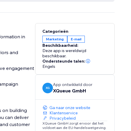
Categorieën
formation in
Marketing
E-mail
Beschikbaarheid:
Deze app is wereldwijd
iors and
beschikbaar.
Ondersteunde talen:
Engels
rive engagement
campaign
App ontwikkeld door
XG
XQueue GmbH
Ga naar onze website
 on building
Klantenservice
u can deliver
Privacybeleid
XQueue GmbH zorgt ervoor dat het
s and customer
voldoet aan de EU-handelswetgeving.