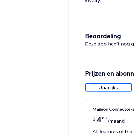
loyalty.
Beoordeling
Deze app heeft nog g
Prijzen en abon
Jaarlijks
Maileon Connector
4
00
$
/maand
All features of th