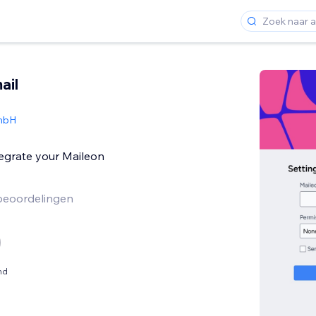
ail
mbH
egrate your Maileon
beoordelingen
nd