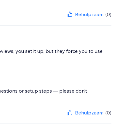
Behulpzaam
(0)
views, you set it up, but they force you to use
uestions or setup steps — please don’t
Behulpzaam
(0)