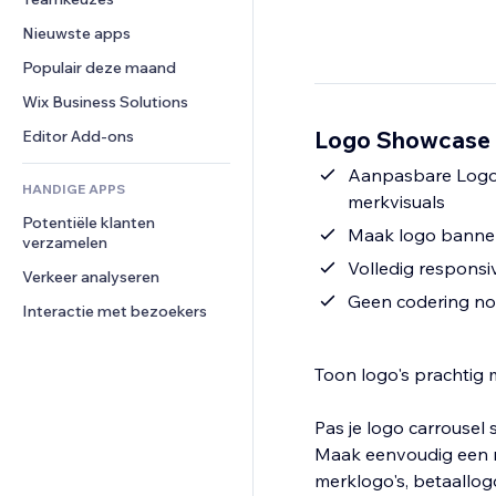
Video
Conversie
Pagina templates
Opslagoplossingen
Enquêtes
Nieuwste apps
PDF
Afbeeldingseffecten
Dropshipping
Chat
Bestanden delen
Populair deze maand
Knoppen en menu's
Prijzen en abonnementen
Opmerkingen
Nieuws
Banners en badges
Crowdfunding
Wix Business Solutions
Telefoonnummer
Contentdiensten
Rekenmachines
Eten en drinken
Community
Logo Showcase 
Editor Add-ons
Teksteffecten
Zoeken
Beoordelingen en testimonials
Aanpasbare Logo 
HANDIGE APPS
Weer
CRM
merkvisuals
Potentiële klanten 
Grafieken en tabellen
Maak logo banners
verzamelen
Volledig responsiv
Verkeer analyseren
Geen codering nod
Interactie met bezoekers
Toon logo's prachtig m
Pas je logo carrousel 
Maak eenvoudig een re
merklogo's, betaallog