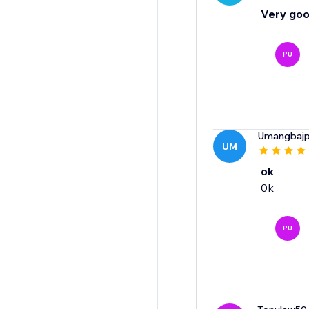
Very go
PU
Umangbajp
UM
ok
0k
PU