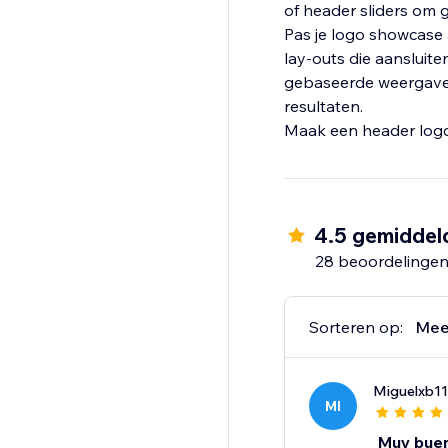
of header sliders om
Pas je logo showcase a
lay-outs die aansluiten
gebaseerde weergave n
resultaten.
Maak een header logo,
4.5 gemiddel
28 beoordelinge
Sorteren op:
Mee
Miguelxb11
MI
Muy bue