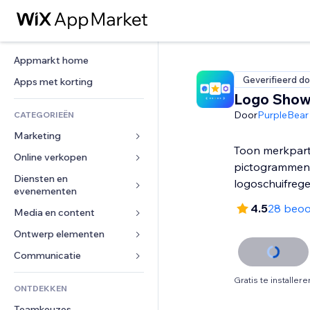
Appmarkt home
Geverifieerd do
Apps met korting
Logo Show
Door
PurpleBear
CATEGORIEËN
Marketing
Toon merkpart
Online verkopen
Advertenties
pictogrammen
Mobiel
Diensten en 
Apps voor webshops
logoschuifrege
evenementen
Analytics
Verzending en levering
4.5
28 beoo
Media en content
Hotels
Social media
Verkoopknoppen
Evenementen
Ontwerp elementen
Galerij
SEO
Online cursussen
Restaurants
Muziek
Betrokkenheid
Kaarten en navigatie
Communicatie 
Print on demand
Vastgoed
Podcasts
Websitevermeldingen
Privacy en beveiliging
Boekhouding
Formulieren
Gratis te installere
ONTDEKKEN
Boekingen
Fotografie
E-mail
Ontime
Coupons en loyaliteit
Blog
Teamkeuzes