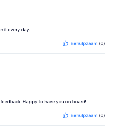
n it every day.
Behulpzaam
(0)
nd feedback. Happy to have you on board!
Behulpzaam
(0)