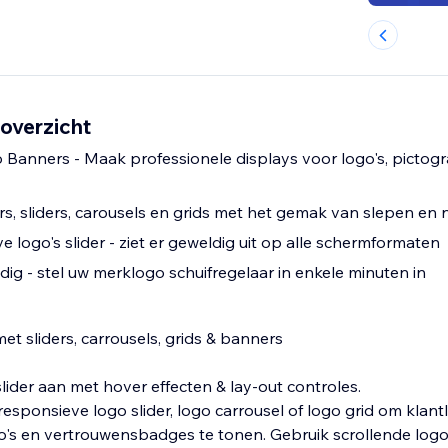
overzicht
Banners - Maak professionele displays voor logo's, picto
, sliders, carousels en grids met het gemak van slepen en 
e logo's slider - ziet er geweldig uit op alle schermformaten
ig - stel uw merklogo schuifregelaar in enkele minuten in
et sliders, carrousels, grids & banners
slider aan met hover effecten & lay-out controles.
sponsieve logo slider, logo carrousel of logo grid om klantl
o's en vertrouwensbadges te tonen. Gebruik scrollende logo