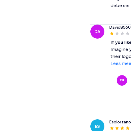
debe ser 
David8560
DA
If you li
Imagine y
their logo
Lees mee
PU
Esolorzan
ES