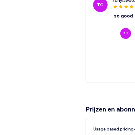
Tonylaw50
TO
so good
PU
Prijzen en abon
Usage based pricin