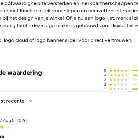
 geloofwaardigheid te versterken en merkpartnerschappen t
an met functionaliteit voor slepen en neerzetten, interactie
 bij het design van je winkel. Of je nu een logo lijst, merk slid
odig hebt - deze logo maker is gebouwd voor flexibiliteit e
 logo cloud of logo banner slider voor direct vertrouwen.
5
de waardering
4
n
3
2
1
st recente
/ Aug 5, 2026
na