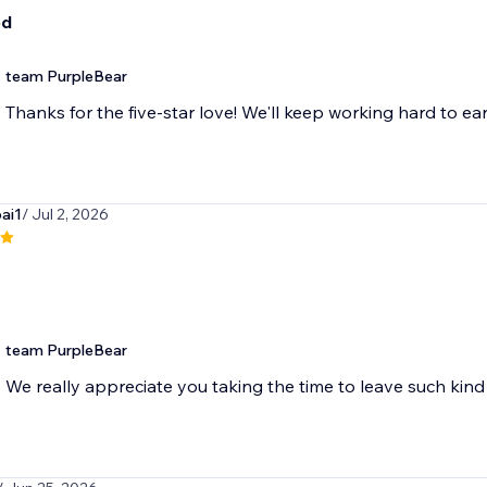
od
team PurpleBear
Thanks for the five-star love! We'll keep working hard to ear
ai1
/ Jul 2, 2026
team PurpleBear
We really appreciate you taking the time to leave such ki