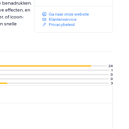
e benadrukken.
ve effecten, en
Ga naar onze website
er, of icoon-
Klantenservice
n snelle
Privacybeleid
24
1
0
0
3