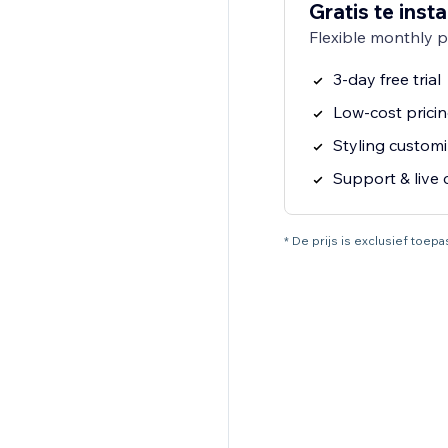
Gratis te insta
Flexible monthly 
3-day free trial
Low-cost prici
Styling customi
Support & live 
* De prijs is exclusief toep