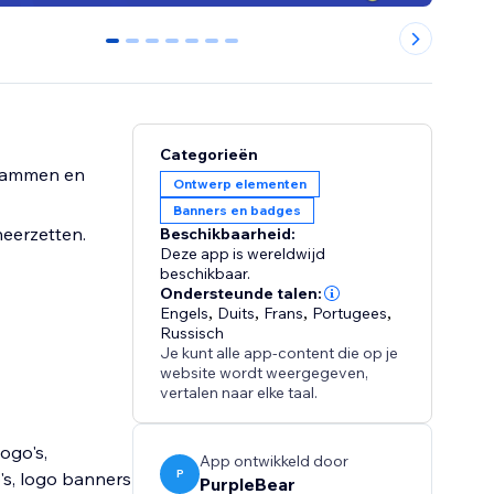
0
1
2
3
4
5
6
Categorieën
grammen en
Ontwerp elementen
Banners en badges
neerzetten.
Beschikbaarheid:
Deze app is wereldwijd
beschikbaar.
Ondersteunde talen:
Engels
,
Duits
,
Frans
,
Portugees
,
Russisch
Je kunt alle app-content die op je
website wordt weergegeven,
vertalen naar elke taal.
ogo's,
App ontwikkeld door
P
's, logo banners
PurpleBear