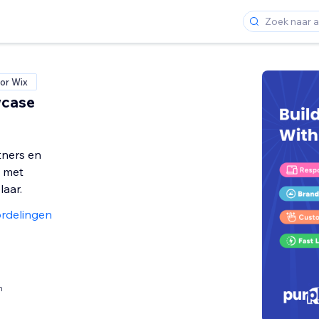
or Wix
case
ners en
 met
laar.
rdelingen
n