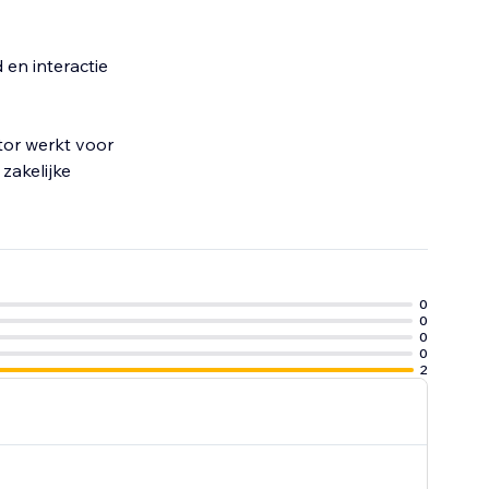
en interactie
tor werkt voor
zakelijke
0
0
0
0
2