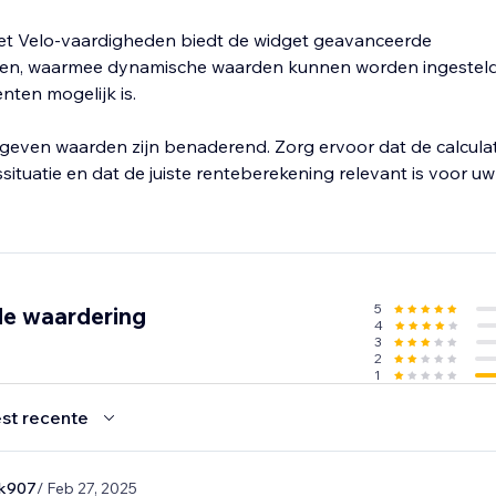
et Velo-vaardigheden biedt de widget geavanceerde
den, waarmee dynamische waarden kunnen worden ingesteld 
nten mogelijk is.
geven waarden zijn benaderend. Zorg ervoor dat de calcula
situatie en dat de juiste renteberekening relevant is voor uw 
5
de waardering
4
3
2
1
st recente
rk907
/ Feb 27, 2025