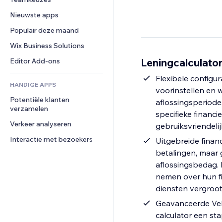
Video
Conversie
Pagina templates
Opslagoplossingen
Enquêtes
Nieuwste apps
PDF
Afbeeldingseffecten
Dropshipping
Chat
Bestanden delen
Populair deze maand
Knoppen en menu's
Prijzen en abonnementen
Opmerkingen
Nieuws
Banners en badges
Crowdfunding
Wix Business Solutions
Telefoonnummer
Contentdiensten
Rekenmachines
Eten en drinken
Community
Leningcalculator
Editor Add-ons
Teksteffecten
Zoeken
Beoordelingen en testimonials
Flexibele configu
HANDIGE APPS
Weer
CRM
voorinstellen en 
Potentiële klanten 
Grafieken en tabellen
aflossingsperiode
verzamelen
specifieke financi
Verkeer analyseren
gebruiksvriendelij
Interactie met bezoekers
Uitgebreide financ
betalingen, maar g
aflossingsbedag. 
nemen over hun fi
diensten vergroo
Geavanceerde Velo
calculator een s