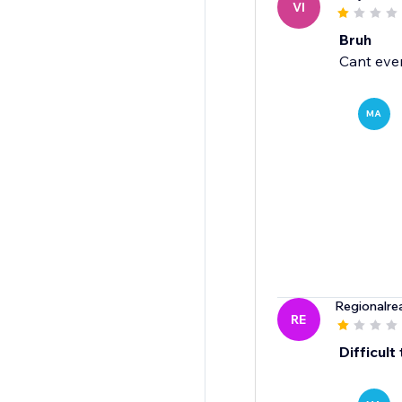
VI
Bruh
Cant eve
MA
Regionalre
RE
Difficult