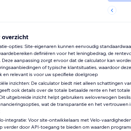
 overzicht
ratie-opties: Site-eigenaren kunnen eenvoudig standaardwa
waardebereiken definiëren voor het leningbedrag, de rentev
. Deze aanpassing zorgt ervoor dat de calculator kan word
eringsaanbiedingen of typische klantsituaties, waardoor deze
k en relevant is voor uw specifieke doelgroep
iële inzichten: De calculator biedt niet alleen schattingen v
eeft ook details over de totale betaalde rente en het totale
Dit uitgebreide inzicht helpt gebruikers weloverwogen beslis
nancieringsopties, wat de transparantie en het vertrouwen i
t
-integratie: Voor site-ontwikkelaars met Velo-vaardighede
tap verder door API-toegang te bieden om waarden programm