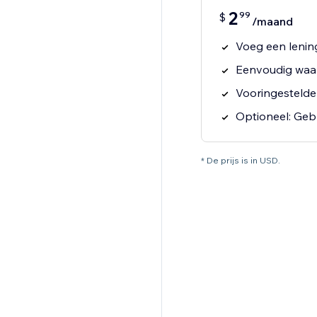
2
99
$
/maand
Voeg een lenin
Eenvoudig waar
Vooringestelde
Optioneel: Gebr
* De prijs is in USD.