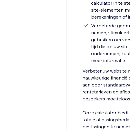
calculator in te 
site-elementen mo
berekeningen of 
Verbeterde gebrui
nemen, stimuleert
gebruiken om vers
tijd die op uw si
ondernemen, zoal
meer informatie
Verbeter uw website 
nauwkeurige financiël
aan door standaardwaa
rentetarieven en aflo
bezoekers moeiteloos 
Onze calculator biedt 
totale aflossingsbeda
beslissingen te nemen