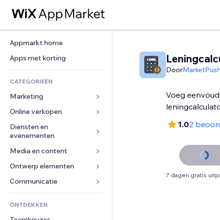
Appmarkt home
Leningcalc
Apps met korting
Door
MarketPus
CATEGORIEËN
Voeg eenvoud
Marketing
leningcalculat
Online verkopen
Advertenties
1.0
2 beoor
Mobiel
Diensten en 
Apps voor webshops
evenementen
Analytics
Verzending en levering
Media en content
Hotels
Social media
Verkoopknoppen
Evenementen
Ontwerp elementen
Galerij
SEO
Online cursussen
7 dagen gratis uit
Restaurants
Muziek
Betrokkenheid
Kaarten en navigatie
Communicatie 
Print on demand
Vastgoed
Podcasts
Websitevermeldingen
Privacy en beveiliging
Boekhouding
Formulieren
ONTDEKKEN
Boekingen
Fotografie
E-mail
Ontime
Coupons en loyaliteit
Blog
Teamkeuzes