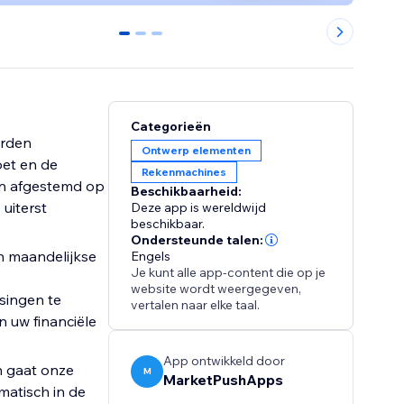
0
1
2
Categorieën
arden
Ontwerp elementen
oet en de
Rekenmachines
en afgestemd op
Beschikbaarheid:
 uiterst
Deze app is wereldwijd
beschikbaar.
Ondersteunde talen:
an maandelijkse
Engels
Je kunt alle app-content die op je
website wordt weergegeven,
singen te
vertalen naar elke taal.
n uw financiële
App ontwikkeld door
n gaat onze
M
MarketPushApps
atisch in de