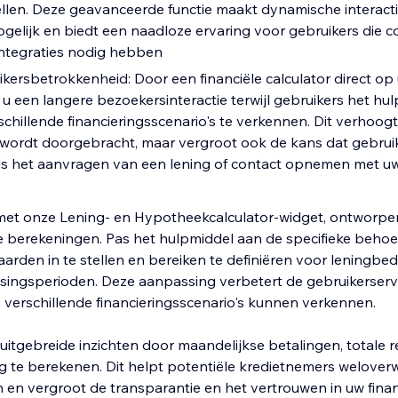
stellen. Deze geavanceerde functie maakt dynamische interac
gelijk en biedt een naadloze ervaring voor gebruikers die 
integraties nodig hebben
kersbetrokkenheid: Door een financiële calculator direct op 
 u een langere bezoekersinteractie terwijl gebruikers het hu
chillende financieringsscenario's te verkennen. Dit verhoogt 
te wordt doorgebracht, maar vergroot ook de kans dat gebruik
s het aanvragen van een lening of contact opnemen met uw 
met onze Lening- en Hypotheekcalculator-widget, ontworpen
e berekeningen. Pas het hulpmiddel aan de specifieke behoe
rden in te stellen en bereiken te definiëren voor leningbe
ssingsperioden. Deze aanpassing verbetert de gebruikerser
verschillende financieringsscenario's kunnen verkennen.
uitgebreide inzichten door maandelijkse betalingen, totale r
g te berekenen. Dit helpt potentiële kredietnemers welove
 en vergroot de transparantie en het vertrouwen in uw finan