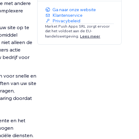
tie met andere
Ga naar onze website
complexere
Klantenservice
Privacybeleid
Market Push Apps SRL zorgt ervoor
uw site op te
dat het voldoet aan de EU-
lpmiddel
handelswetgeving.
Lees meer
niet alleen de
ers actie
bedrijf voor
 voor snelle en
ften van uw site
dragen,
varing doordat
ente en het
rwogen
ciële diensten.