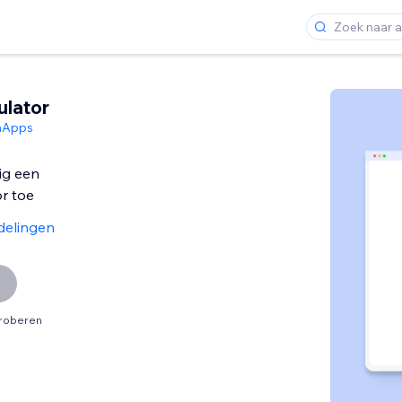
ulator
hApps
ig een
or toe
delingen
proberen