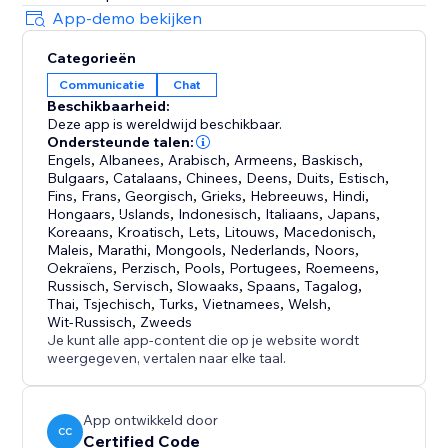
App-demo bekijken
Categorieën
Communicatie
Chat
Beschikbaarheid:
Deze app is wereldwijd beschikbaar.
Ondersteunde talen:
Engels
,
Albanees
,
Arabisch
,
Armeens
,
Baskisch
,
Bulgaars
,
Catalaans
,
Chinees
,
Deens
,
Duits
,
Estisch
,
Fins
,
Frans
,
Georgisch
,
Grieks
,
Hebreeuws
,
Hindi
,
Hongaars
,
IJslands
,
Indonesisch
,
Italiaans
,
Japans
,
Koreaans
,
Kroatisch
,
Lets
,
Litouws
,
Macedonisch
,
Maleis
,
Marathi
,
Mongools
,
Nederlands
,
Noors
,
Oekraïens
,
Perzisch
,
Pools
,
Portugees
,
Roemeens
,
Russisch
,
Servisch
,
Slowaaks
,
Spaans
,
Tagalog
,
Thai
,
Tsjechisch
,
Turks
,
Vietnamees
,
Welsh
,
Wit-Russisch
,
Zweeds
Je kunt alle app-content die op je website wordt
weergegeven, vertalen naar elke taal.
App ontwikkeld door
CC
Certified Code