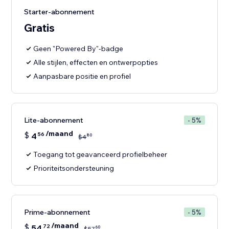
Starter-abonnement
Gratis
Geen "Powered By"-badge
Alle stijlen, effecten en ontwerpopties
Aanpasbare positie en profiel
Lite-abonnement
- 5%
/maand
$
4
56
80
$
4
Toegang tot geavanceerd profielbeheer
Prioriteitsondersteuning
Prime-abonnement
- 5%
/maand
$
54
72
60
$
57