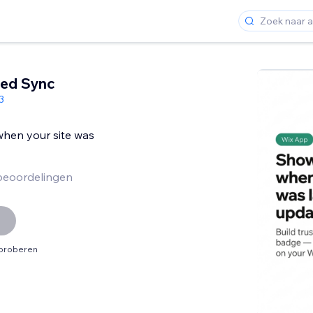
ted Sync
3
when your site was
beoordelingen
tproberen