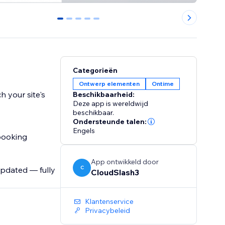
0
1
2
3
4
Categorieën
Ontwerp elementen
Ontime
h your site's
Beschikbaarheid:
Deze app is wereldwijd
beschikbaar.
Ondersteunde talen:
Engels
booking
App ontwikkeld door
C
updated — fully
CloudSlash3
Klantenservice
Privacybeleid