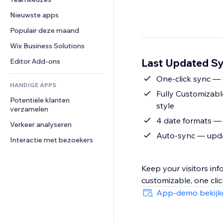
Video
Conversie
Pagina templates
Opslagoplossingen
Enquêtes
Nieuwste apps
PDF
Afbeeldingseffecten
Dropshipping
Chat
Bestanden delen
Populair deze maand
Knoppen en menu's
Prijzen en abonnementen
Opmerkingen
Nieuws
Banners en badges
Crowdfunding
Wix Business Solutions
Telefoonnummer
Contentdiensten
Rekenmachines
Eten en drinken
Community
Last Updated Sy
Editor Add-ons
Teksteffecten
Zoeken
Beoordelingen en testimonials
One-click sync — 
HANDIGE APPS
Weer
CRM
Fully Customizable
Potentiële klanten 
Grafieken en tabellen
style
verzamelen
4 date formats — da
Verkeer analyseren
Auto-sync — updat
Interactie met bezoekers
Keep your visitors in
customizable, one clic
App-demo bekijk