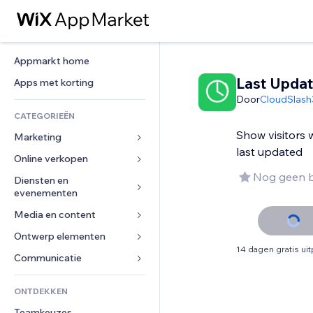
Appmarkt home
Last Upda
Apps met korting
Door
CloudSlash
CATEGORIEËN
Show visitors 
Marketing
last updated
Online verkopen
Advertenties
Nog geen 
Mobiel
Diensten en 
Apps voor webshops
evenementen
Analytics
Verzending en levering
Media en content
Hotels
Social media
Verkoopknoppen
Evenementen
Ontwerp elementen
Galerij
SEO
Online cursussen
14 dagen gratis ui
Restaurants
Muziek
Betrokkenheid
Kaarten en navigatie
Communicatie 
Print on demand
Vastgoed
Podcasts
Websitevermeldingen
Privacy en beveiliging
Boekhouding
Formulieren
ONTDEKKEN
Boekingen
Fotografie
E-mail
Ontime
Coupons en loyaliteit
Blog
Teamkeuzes