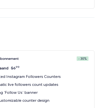
abonnement
- 30%
99
aand
$
6
ted Instagram Followers Counters
tic live followers count updates
ng 'Follow Us' banner
customizable counter design