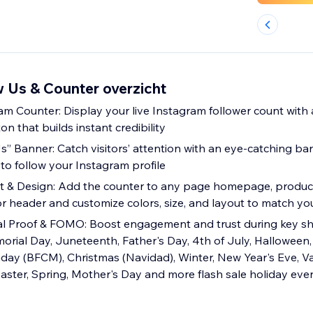
w Us & Counter overzicht
m Counter: Display your live Instagram follower count with a
n that builds instant credibility
s” Banner: Catch visitors’ attention with an eye-catching ba
o follow your Instagram profile
age homepage, product page, cart,
or header and customize colors, size, and layout to match yo
ial Proof & FOMO: Boost engagement and trust during key s
rial Day, Juneteenth, Father's Day, 4th of July, Halloween
ay (BFCM), Christmas (Navidad), Winter, New Year's Eve, Va
 Easter, Spring, Mother's Day and more flash sale holiday eve