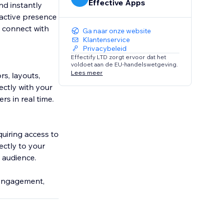
Effective Apps
nd instantly
 active presence
o connect with
Ga naar onze website
Klantenservice
Privacybeleid
Effectify LTD zorgt ervoor dat het
voldoet aan de EU-handelswetgeving.
Lees meer
rs, layouts,
ectly with your
s in real time.
quiring access to
ectly to your
d audience.
e engagement,