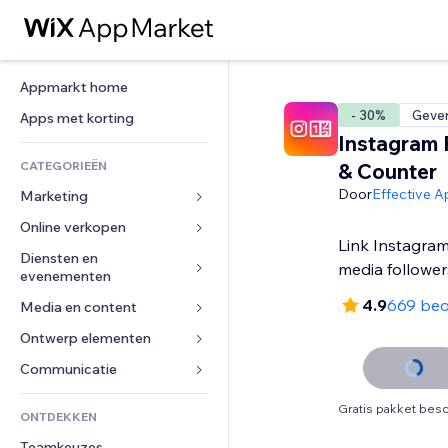
Appmarkt home
- 30%
Gever
Apps met korting
Instagram 
CATEGORIEËN
& Counter
Door
Effective 
Marketing
Online verkopen
Advertenties
Link Instagram
Mobiel
Diensten en 
Apps voor webshops
media follower
evenementen
Analytics
Verzending en levering
4.9
669 beo
Media en content
Hotels
Social media
Verkoopknoppen
Evenementen
Ontwerp elementen
Galerij
SEO
Online cursussen
Restaurants
Muziek
Betrokkenheid
Kaarten en navigatie
Communicatie 
Print on demand
Vastgoed
Podcasts
Websitevermeldingen
Privacy en beveiliging
Boekhouding
Formulieren
Gratis pakket besc
ONTDEKKEN
Boekingen
Fotografie
E-mail
Ontime
Coupons en loyaliteit
Blog
Teamkeuzes