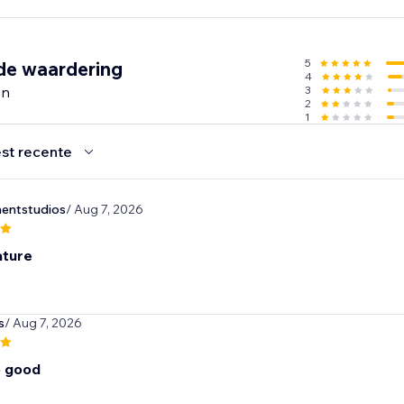
5
de waardering
4
en
3
2
1
st recente
ntstudios
/ Aug 7, 2026
ature
s
/ Aug 7, 2026
o good