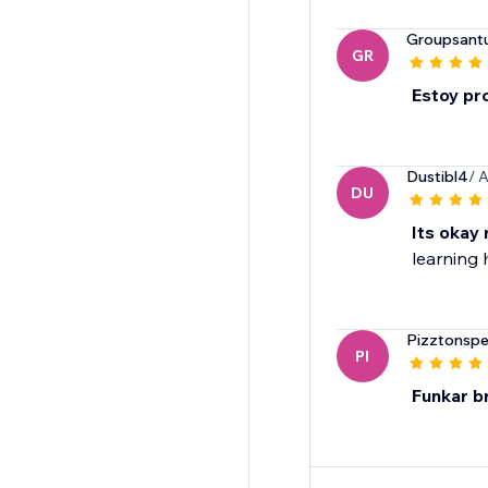
Groupsantu
GR
Estoy pr
Dustibl4
/ 
DU
Its okay 
learning 
Pizztonsp
PI
Funkar br