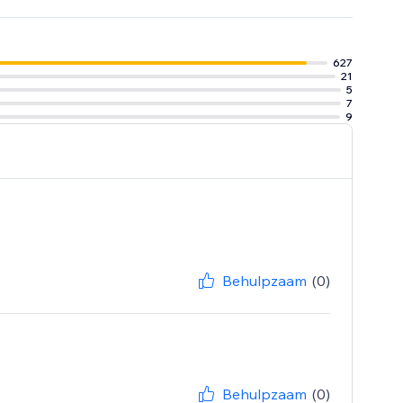
627
21
5
7
9
Behulpzaam
(0)
Behulpzaam
(0)