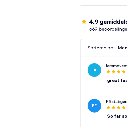
4.9 gemiddel
669 beoordeling
Sorteren op:
Mee
Iammoveme
IA
great fe
Pftstatiger
PF
So far s