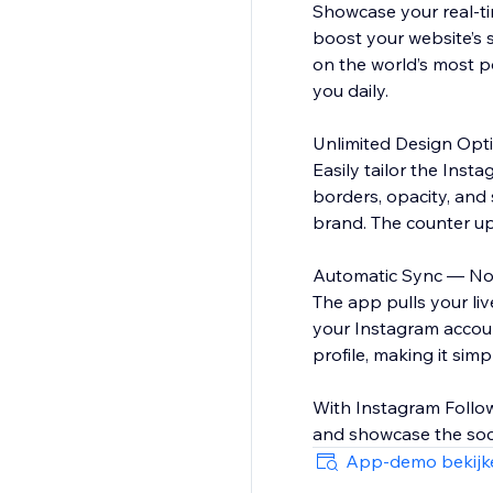
Showcase your real-ti
boost your website’s s
on the world’s most p
you daily.
Unlimited Design Opt
Easily tailor the Inst
borders, opacity, and 
brand. The counter upd
Automatic Sync — N
The app pulls your liv
your Instagram account
profile, making it sim
With Instagram Followe
and showcase the soci
App-demo bekijk