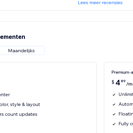
Lees meer recensies
nementen
Maandelijks
Premium-
4
89
$
/m
Unlimi
unter
Automa
lor, style & layout
Floati
rs count updates
Fully 