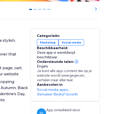
0
1
2
3
4
Categorieën
 stylish,
Marketing
Social media
Beschikbaarheid:
Deze app is wereldwijd
nner that
beschikbaar.
Ondersteunde talen:
Engels
Je kunt alle app-content die op je
ur website
website wordt weergegeven,
vertalen naar elke taal.
hopping
Aanbevolen in
, Autumn, Black
Social media-apps
,
lentine's Day,
Stimuleer Bedrijf Growth
nts
App ontwikkeld door
EA