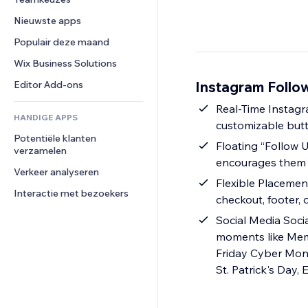
Video
Conversie
Pagina templates
Opslagoplossingen
Enquêtes
Nieuwste apps
PDF
Afbeeldingseffecten
Dropshipping
Chat
Bestanden delen
Populair deze maand
Knoppen en menu's
Prijzen en abonnementen
Opmerkingen
Nieuws
Banners en badges
Crowdfunding
Wix Business Solutions
Telefoonnummer
Contentdiensten
Rekenmachines
Eten en drinken
Community
Instagram Follo
Editor Add-ons
Teksteffecten
Zoeken
Beoordelingen en testimonials
Real-Time Instagra
HANDIGE APPS
Weer
CRM
customizable butto
Potentiële klanten 
Grafieken en tabellen
Floating “Follow U
verzamelen
encourages them t
Verkeer analyseren
Flexible Placement & Design: Add the counter to any p
Interactie met bezoekers
checkout, footer, 
Social Media Soc
moments like Memo
Friday Cyber Mond
St. Patrick's Day,