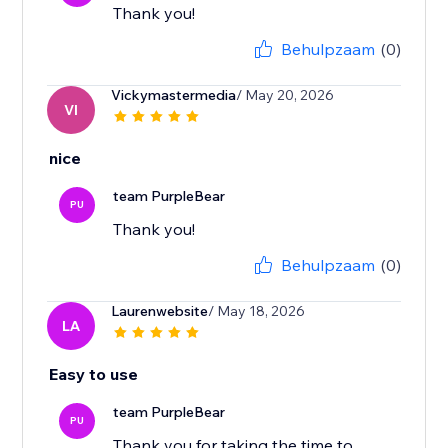
Thank you!
Behulpzaam
(0)
Vickymastermedia
/ May 20, 2026
VI
nice
team PurpleBear
PU
Thank you!
Behulpzaam
(0)
Laurenwebsite
/ May 18, 2026
LA
Easy to use
team PurpleBear
PU
Thank you for taking the time to