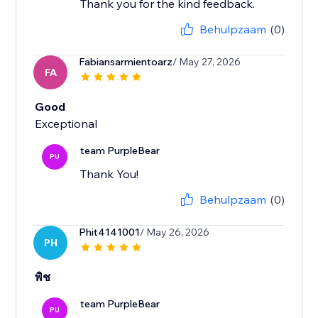
Thank you for the kind feedback.
Behulpzaam
(0)
Fabiansarmientoarz
/ May 27, 2026
FA
Good
Exceptional
team PurpleBear
PU
Thank You!
Behulpzaam
(0)
Phit4141001
/ May 26, 2026
PH
พิช
team PurpleBear
PU