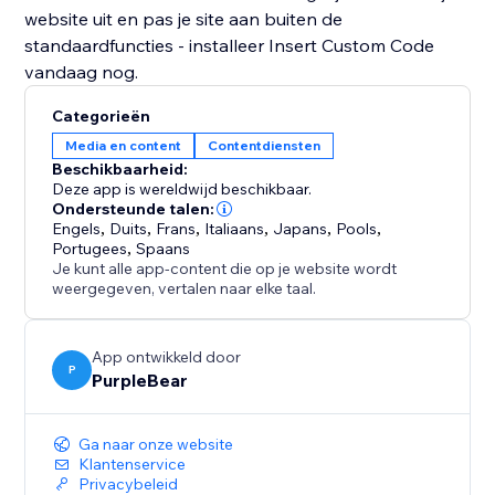
website uit en pas je site aan buiten de
standaardfuncties - installeer Insert Custom Code
vandaag nog.
Categorieën
Media en content
Contentdiensten
Beschikbaarheid:
Deze app is wereldwijd beschikbaar.
Ondersteunde talen:
Engels
,
Duits
,
Frans
,
Italiaans
,
Japans
,
Pools
,
Portugees
,
Spaans
Je kunt alle app-content die op je website wordt
weergegeven, vertalen naar elke taal.
App ontwikkeld door
P
PurpleBear
Ga naar onze website
Klantenservice
Privacybeleid