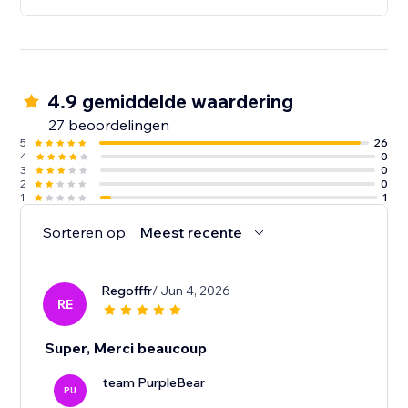
4.9 gemiddelde waardering
27 beoordelingen
5
26
4
0
3
0
2
0
1
1
Sorteren op:
Meest recente
Regofffr
/ Jun 4, 2026
RE
Super, Merci beaucoup
team PurpleBear
PU