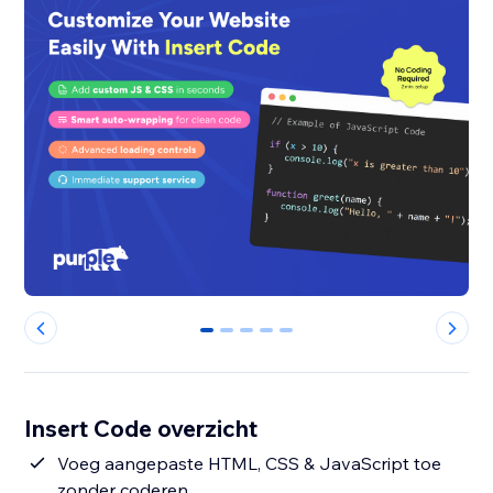
0
1
2
3
4
Insert Code overzicht
Voeg aangepaste HTML, CSS & JavaScript toe
zonder coderen