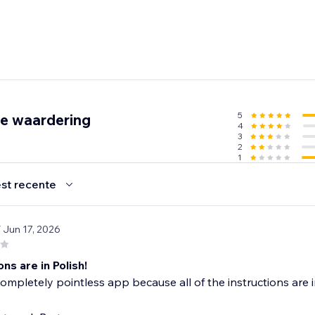
5
de waardering
4
3
2
1
st recente
/ Jun 17, 2026
ons are in Polish!
 completely pointless app because all of the instructions are 