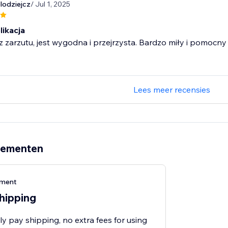
odziejcz
/ Jul 1, 2025
likacja
z zarzutu, jest wygodna i przejrzysta. Bardzo miły i pomocny
Lees meer recensies
nementen
ement
shipping
ly pay shipping, no extra fees for using