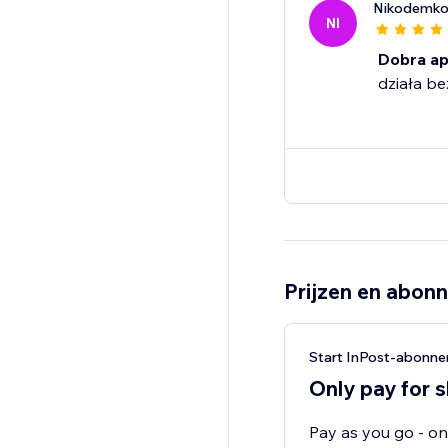
Nikodemkol
NI
Dobra ap
działa be
Prijzen en abon
Start InPost-abonn
Only pay for 
Pay as you go - on