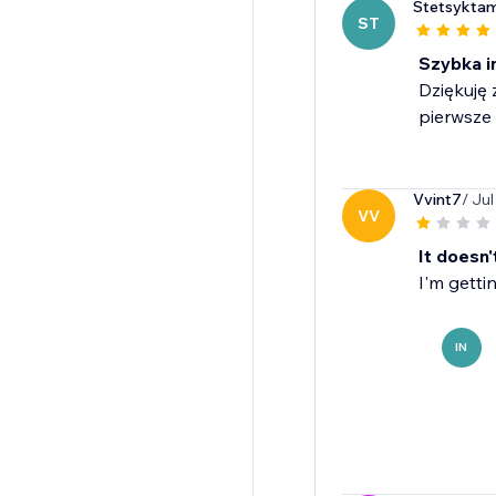
Stetsykta
ST
Szybka i
Dziękuję 
pierwsze
Vvint7
/ Ju
VV
It doesn'
I'm getti
IN