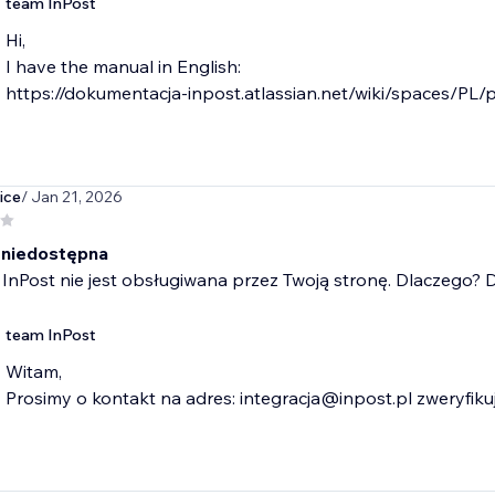
team InPost
Hi,
I have the manual in English:
https://dokumentacja-inpost.atlassian.net/wiki/spaces/
ice
/ Jan 21, 2026
a niedostępna
 InPost nie jest obsługiwana przez Twoją stronę. Dlaczego? Dz
team InPost
Witam,
Prosimy o kontakt na adres: integracja@inpost.pl zweryfik