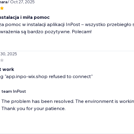
mara
/ Oct 27, 2025
nstalacja i miła pomoc
za pomoc w instalacji aplikacji InPost – wszystko przebiegło 
 wrażenia są bardzo pozytywne. Polecam!
l 30, 2025
t work
ng "app.inpo-wix.shop refused to connect"
team InPost
The problem has been resolved. The environment is working 
Thank you for your patience.