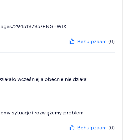
PL/pages/294518785/ENG+WIX
Behulpzaam
(0)
iałało wcześniej a obecnie nie działa!
ujemy sytuację i rozwiążemy problem.
Behulpzaam
(0)