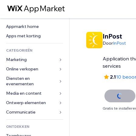
Appmarkt home
InPost
Apps met korting
Door
InPost
CATEGORIEËN
Application th
Marketing
services
Online verkopen
Advertenties
2.1
10 beoor
Mobiel
Diensten en 
Apps voor webshops
evenementen
Analytics
Verzending en levering
Media en content
Hotels
Social media
Verkoopknoppen
Evenementen
Ontwerp elementen
Galerij
SEO
Online cursussen
Gratis te installere
Restaurants
Muziek
Betrokkenheid
Kaarten en navigatie
Communicatie 
Print on demand
Vastgoed
Podcasts
Websitevermeldingen
Privacy en beveiliging
Boekhouding
Formulieren
ONTDEKKEN
Boekingen
Fotografie
E-mail
Ontime
Coupons en loyaliteit
Blog
Teamkeuzes