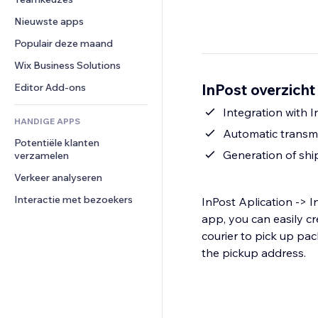
Video
Conversie
Pagina templates
Opslagoplossingen
Enquêtes
Nieuwste apps
PDF
Afbeeldingseffecten
Dropshipping
Chat
Bestanden delen
Populair deze maand
Knoppen en menu's
Prijzen en abonnementen
Opmerkingen
Nieuws
Banners en badges
Crowdfunding
Wix Business Solutions
Telefoonnummer
Contentdiensten
Rekenmachines
Eten en drinken
Community
InPost overzicht
Editor Add-ons
Teksteffecten
Zoeken
Beoordelingen en testimonials
Integration with 
HANDIGE APPS
Weer
CRM
Automatic transmi
Potentiële klanten 
Grafieken en tabellen
Generation of shi
verzamelen
Verkeer analyseren
Interactie met bezoekers
InPost Aplication -> I
app, you can easily cr
courier to pick up pac
the pickup address.