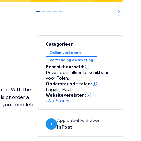
0
1
2
3
4
Categorieën
Online verkopen
Verzending en levering
Beschikbaarheid:
Deze app is alleen beschikbaar
voor Polen.
Ondersteunde talen:
arge. With the
Engels
,
Pools
Websitevereisten:
ls or order a
-
Wix Stores
er you complete
App ontwikkeld door
I
InPost