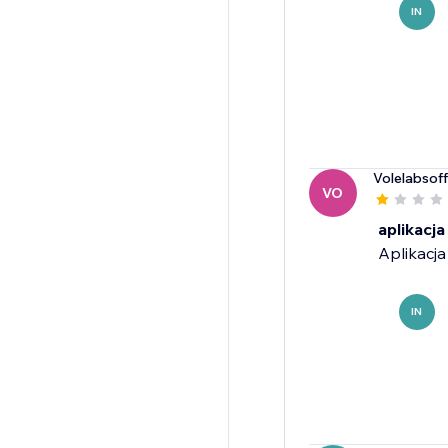
IN
Volelabsoff
VO
aplikacj
Aplikacja
IN