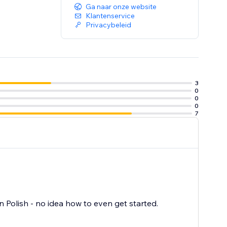
Ga naar onze website
Klantenservice
Privacybeleid
3
0
0
0
7
in Polish - no idea how to even get started.