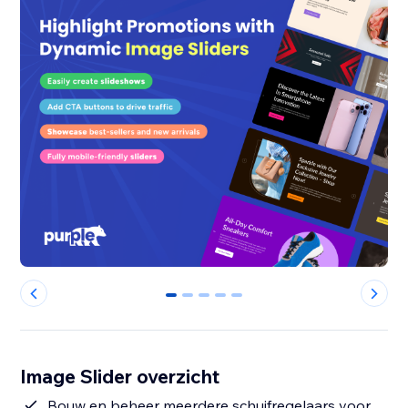
0
1
2
3
4
Image Slider overzicht
Bouw en beheer meerdere schuifregelaars voor