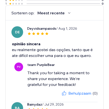
1
0
Sorteren op:
Meest recente
Deyvidsampaiods
/ Aug 1, 2026
DE
opinião sincera
eu realmente gostei das opções, tanto que é
ate difícil escolher uma para o que eu quero.
team PurpleBear
PU
Thank you for taking a moment to
share your experience. We're
grateful for your feedback!
Behulpzaam
(0)
Bainydaz
/ Jul 29, 2026
BA