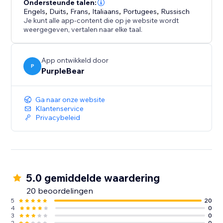
Ondersteunde talen:
Engels
,
Duits
,
Frans
,
Italiaans
,
Portugees
,
Russisch
Je kunt alle app-content die op je website wordt
weergegeven, vertalen naar elke taal.
App ontwikkeld door
P
PurpleBear
Ga naar onze website
Klantenservice
Privacybeleid
5.0 gemiddelde waardering
20 beoordelingen
5
20
4
0
3
0
2
0