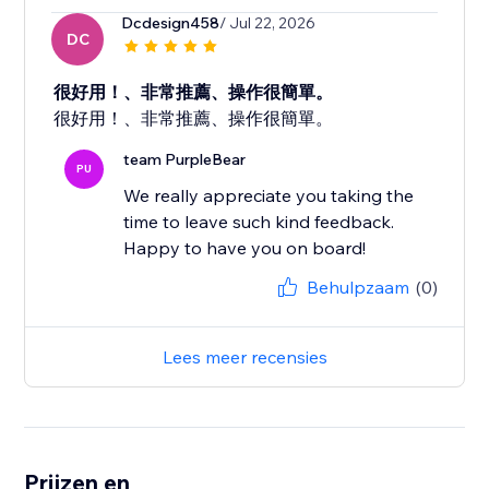
Dcdesign458
/ Jul 22, 2026
DC
很好用！、非常推薦、操作很簡單。
很好用！、非常推薦、操作很簡單。
team PurpleBear
PU
We really appreciate you taking the
time to leave such kind feedback.
Happy to have you on board!
Behulpzaam
(0)
Lees meer recensies
Prijzen en