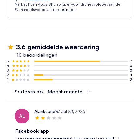
Market Push Apps SRL zorgt ervoor dat het voldoet aan de
EU-handelswetgeving.
Lees meer
3.6 gemiddelde waardering
10 beoordelingen
5
7
4
0
3
0
2
1
1
2
Sorteren op:
Meest recente
Alankeane8
/ Jul 23, 2026
AL
Facebook app
Looking for engagement but price too high. I