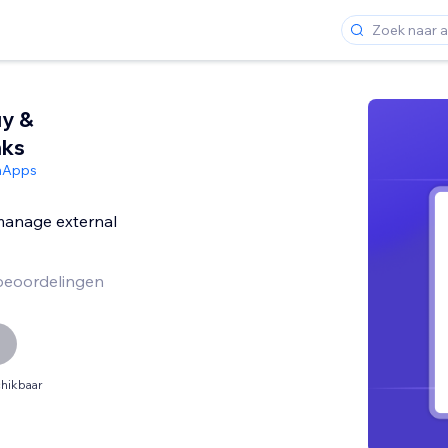
uy &
nks
hApps
anage external
beoordelingen
hikbaar