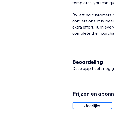
templates, you can qu
By letting customers 
conversions. It is idea
extra effort. Turn eve
complete their purcha
Beoordeling
Deze app heeft nog g
Prijzen en abon
Jaarlijks