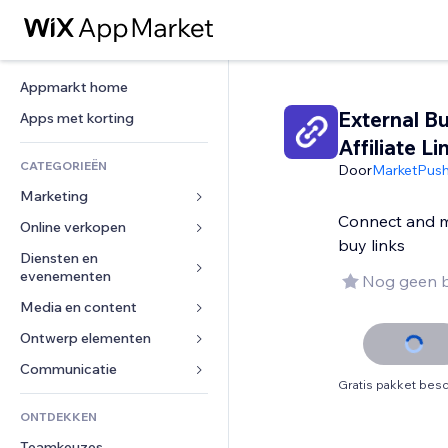
Appmarkt home
External B
Apps met korting
Affiliate Li
CATEGORIEËN
Door
MarketPus
Marketing
Connect and m
Online verkopen
Advertenties
buy links
Mobiel
Diensten en 
Apps voor webshops
evenementen
Nog geen 
Analytics
Verzending en levering
Media en content
Hotels
Social media
Verkoopknoppen
Evenementen
Ontwerp elementen
Galerij
SEO
Online cursussen
Restaurants
Muziek
Betrokkenheid
Kaarten en navigatie
Communicatie 
Print on demand
Gratis pakket besc
Vastgoed
Podcasts
Websitevermeldingen
Privacy en beveiliging
Boekhouding
Formulieren
ONTDEKKEN
Boekingen
Fotografie
E-mail
Ontime
Coupons en loyaliteit
Blog
Teamkeuzes