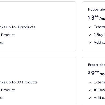
Hobby-ab
3
99
$
/m
Extern
nks up to 3 Products
2 Buy 
r Product
Add cu
ks
Expert-ab
9
99
$
/m
nks up to 30 Products
Extern
r Product
10 Buy
ks
Add cu