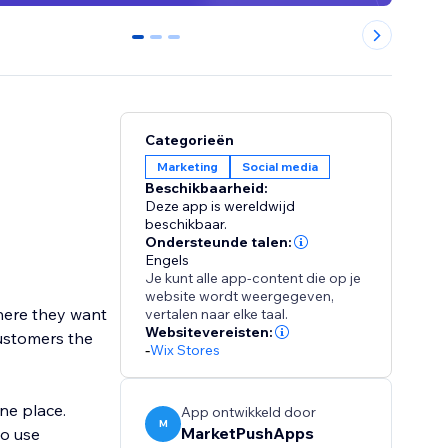
0
1
2
Categorieën
Marketing
Social media
Beschikbaarheid:
Deze app is wereldwijd
beschikbaar.
Ondersteunde talen:
Engels
Je kunt alle app-content die op je
website wordt weergegeven,
where they want
vertalen naar elke taal.
Websitevereisten:
customers the
-
Wix Stores
ne place.
App ontwikkeld door
M
MarketPushApps
to use