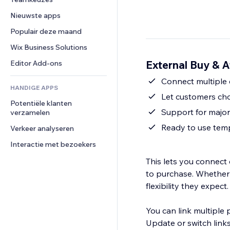
Video
Conversie
Pagina templates
Opslagoplossingen
Enquêtes
Nieuwste apps
PDF
Afbeeldingseffecten
Dropshipping
Chat
Bestanden delen
Populair deze maand
Knoppen en menu's
Prijzen en abonnementen
Opmerkingen
Nieuws
Banners en badges
Crowdfunding
Wix Business Solutions
Telefoonnummer
Contentdiensten
Rekenmachines
Eten en drinken
Community
External Buy & Af
Editor Add-ons
Teksteffecten
Zoeken
Beoordelingen en testimonials
Connect multiple 
HANDIGE APPS
Weer
CRM
Let customers ch
Potentiële klanten 
Grafieken en tabellen
Support for majo
verzamelen
Ready to use temp
Verkeer analyseren
Interactie met bezoekers
This lets you connect
to purchase. Whether 
flexibility they expect.
You can link multiple
Update or switch link