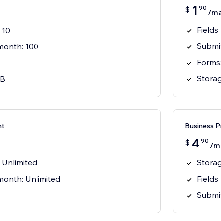
1
90
$
/m
Fields
 10
Submis
month: 100
Forms:
Storag
MB
nt
Business 
4
90
$
/m
: Unlimited
Storag
month: Unlimited
Fields
Submis