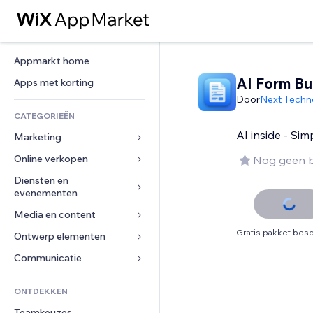
Appmarkt home
AI Form Bu
Apps met korting
Door
Next Techn
CATEGORIEËN
AI inside - Sim
Marketing
Online verkopen
Advertenties
Nog geen 
Mobiel
Diensten en 
Apps voor webshops
evenementen
Analytics
Verzending en levering
Media en content
Hotels
Social media
Verkoopknoppen
Gratis pakket besc
Evenementen
Ontwerp elementen
Galerij
SEO
Online cursussen
Restaurants
Muziek
Betrokkenheid
Kaarten en navigatie
Communicatie 
Print on demand
Vastgoed
Podcasts
Websitevermeldingen
Privacy en beveiliging
Boekhouding
Formulieren
ONTDEKKEN
Boekingen
Fotografie
E-mail
Ontime
Coupons en loyaliteit
Blog
Teamkeuzes