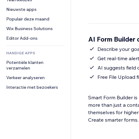
Video
Conversie
Pagina templates
Opslagoplossingen
Enquêtes
Nieuwste apps
PDF
Afbeeldingseffecten
Dropshipping
Chat
Bestanden delen
Populair deze maand
Knoppen en menu's
Prijzen en abonnementen
Opmerkingen
Nieuws
Banners en badges
Crowdfunding
Wix Business Solutions
Telefoonnummer
Contentdiensten
Rekenmachines
Eten en drinken
Community
AI Form Builder 
Editor Add-ons
Teksteffecten
Zoeken
Beoordelingen en testimonials
Describe your goa
HANDIGE APPS
Weer
CRM
Get real-time ale
Potentiële klanten 
Grafieken en tabellen
AI suggests field
verzamelen
Free File Upload f
Verkeer analyseren
Interactie met bezoekers
Smart Form Builder is
more than just a conta
themselves for higher 
Create smarter forms.