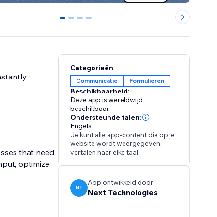
0
1
2
3
Categorieën
nstantly
Communicatie
Formulieren
Beschikbaarheid:
Deze app is wereldwijd
beschikbaar.
Ondersteunde talen:
Engels
Je kunt alle app-content die op je
website wordt weergegeven,
esses that need
vertalen naar elke taal.
nput, optimize
App ontwikkeld door
NT
Next Technologies