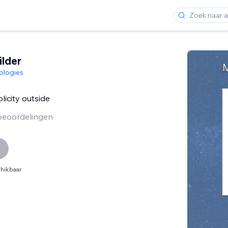
ilder
ologies
plicity outside
beoordelingen
hikbaar