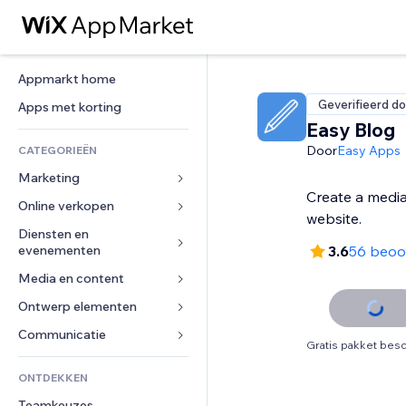
Appmarkt home
Geverifieerd do
Apps met korting
Easy Blog
Door
Easy Apps
CATEGORIEËN
Marketing
Create a media
Online verkopen
Advertenties
website.
Mobiel
Diensten en 
Apps voor webshops
evenementen
3.6
56 beoo
Analytics
Verzending en levering
Media en content
Hotels
Social media
Verkoopknoppen
Evenementen
Ontwerp elementen
Galerij
SEO
Online cursussen
Restaurants
Muziek
Betrokkenheid
Kaarten en navigatie
Communicatie 
Print on demand
Gratis pakket besc
Vastgoed
Podcasts
Websitevermeldingen
Privacy en beveiliging
Boekhouding
Formulieren
ONTDEKKEN
Boekingen
Fotografie
E-mail
Ontime
Coupons en loyaliteit
Blog
Teamkeuzes