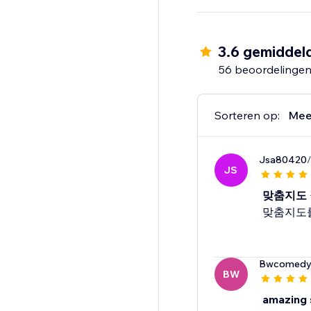
3.6 gemiddel
56 beoordelinge
Sorteren op:
Mee
Jsa80420
/
JS
맞춤지도
맞춤지도
Bwcomed
BW
amazing 