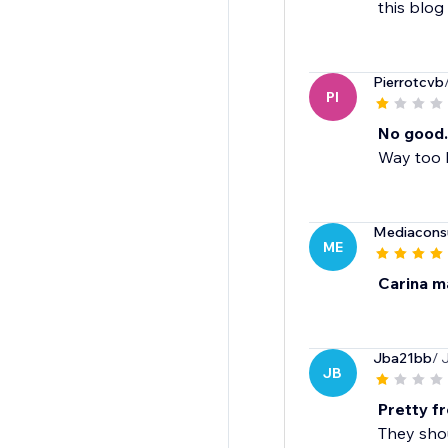
this blog
Pierrotcvb
PI
No good.
Way too b
Mediacons
ME
Carina m
Jba21bb
/ 
JB
Pretty fr
They shou