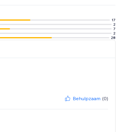
17
2
7
2
28
Behulpzaam
(0)