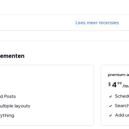
Lees meer recensies
nementen
premium-
4
99
$
/m
Schedu
ed Posts
Search
ltiple layouts
Add un
ything