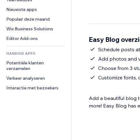
Video
Conversie
Pagina templates
Opslagoplossingen
Enquêtes
Nieuwste apps
PDF
Afbeeldingseffecten
Dropshipping
Chat
Bestanden delen
Populair deze maand
Knoppen en menu's
Prijzen en abonnementen
Opmerkingen
Nieuws
Banners en badges
Crowdfunding
Wix Business Solutions
Telefoonnummer
Contentdiensten
Rekenmachines
Eten en drinken
Community
Easy Blog overzi
Editor Add-ons
Teksteffecten
Zoeken
Beoordelingen en testimonials
Schedule posts at
HANDIGE APPS
Weer
CRM
Add photos and vi
Potentiële klanten 
Grafieken en tabellen
Choose from 3 st
verzamelen
Customize fonts, 
Verkeer analyseren
Interactie met bezoekers
Add a beautiful blog 
more! Easy Blog has ev