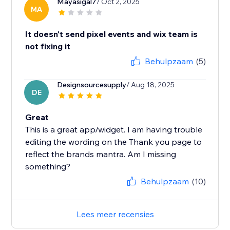
Mayasigal7
/ Oct 2, 2025
MA
It doesn't send pixel events and wix team is
not fixing it
Behulpzaam
(5)
Designsourcesupply
/ Aug 18, 2025
DE
Great
This is a great app/widget. I am having trouble
editing the wording on the Thank you page to
reflect the brands mantra. Am I missing
something?
Behulpzaam
(10)
Lees meer recensies