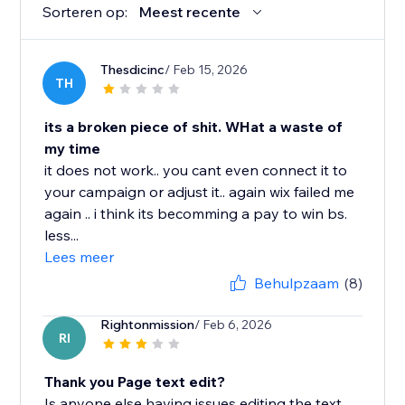
Sorteren op:
Meest recente
Thesdicinc
/ Feb 15, 2026
TH
its a broken piece of shit. WHat a waste of
my time
it does not work.. you cant even connect it to
your campaign or adjust it.. again wix failed me
again .. i think its becomming a pay to win bs.
less...
Lees meer
Behulpzaam
(8)
Rightonmission
/ Feb 6, 2026
RI
Thank you Page text edit?
Is anyone else having issues editing the text