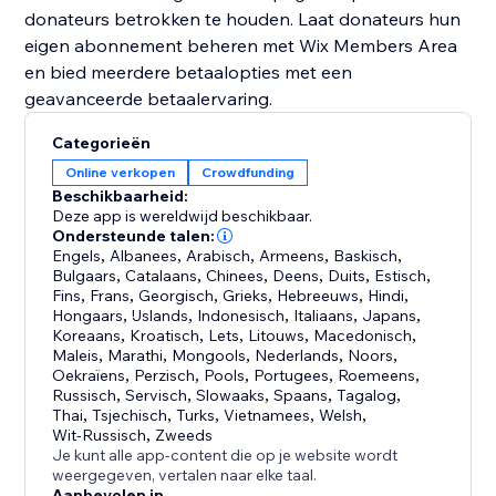
donateurs betrokken te houden. Laat donateurs hun
eigen abonnement beheren met Wix Members Area
en bied meerdere betaalopties met een
geavanceerde betaalervaring.
Categorieën
Online verkopen
Crowdfunding
Beschikbaarheid:
Deze app is wereldwijd beschikbaar.
Ondersteunde talen:
Engels
,
Albanees
,
Arabisch
,
Armeens
,
Baskisch
,
Bulgaars
,
Catalaans
,
Chinees
,
Deens
,
Duits
,
Estisch
,
Fins
,
Frans
,
Georgisch
,
Grieks
,
Hebreeuws
,
Hindi
,
Hongaars
,
IJslands
,
Indonesisch
,
Italiaans
,
Japans
,
Koreaans
,
Kroatisch
,
Lets
,
Litouws
,
Macedonisch
,
Maleis
,
Marathi
,
Mongools
,
Nederlands
,
Noors
,
Oekraïens
,
Perzisch
,
Pools
,
Portugees
,
Roemeens
,
Russisch
,
Servisch
,
Slowaaks
,
Spaans
,
Tagalog
,
Thai
,
Tsjechisch
,
Turks
,
Vietnamees
,
Welsh
,
Wit-Russisch
,
Zweeds
Je kunt alle app-content die op je website wordt
weergegeven, vertalen naar elke taal.
Aanbevolen in