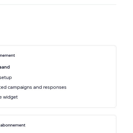
nnement
aand
setup
ited campaigns and responses
e widget
e-abonnement