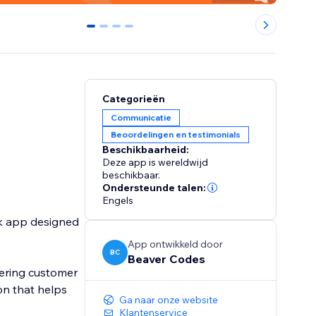
0
1
2
3
Categorieën
Communicatie
Beoordelingen en testimonials
Beschikbaarheid:
Deze app is wereldwijd
beschikbaar.
Ondersteunde talen:
Engels
ck app designed
App ontwikkeld door
BC
Beaver Codes
hering customer
on that helps
Ga naar onze website
Klantenservice