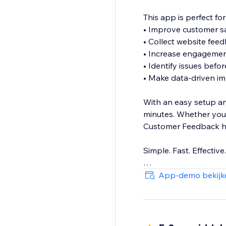
This app is perfect fo
• Improve customer sa
• Collect website feed
• Increase engageme
• Identify issues befo
• Make data-driven 
With an easy setup an
minutes. Whether you r
Customer Feedback hel
Simple. Fast. Effective.
Install today and star
App-demo bekijk