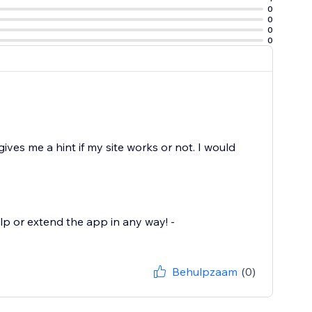
0
0
0
0
 gives me a hint if my site works or not. I would
lp or extend the app in any way! -
Behulpzaam
(0)