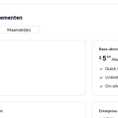
nementen
Maandelijks
Base-abo
5
99
$
/m
Quick 
Unlim
On-sit
nt
Enterpris