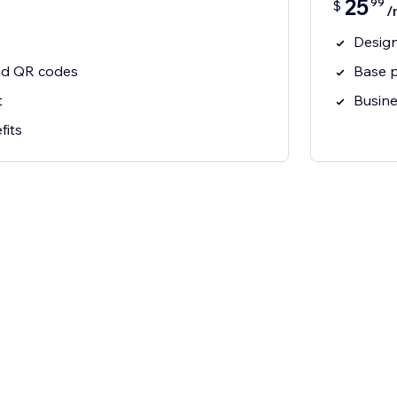
25
99
$
/
Design
and QR codes
Base p
t
Busine
fits