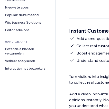
Video
Conversie
Pagina templates
Opslagoplossingen
Enquêtes
Nieuwste apps
PDF
Afbeeldingseffecten
Dropshipping
Chat
Bestanden delen
Populair deze maand
Knoppen en menu's
Prijzen en abonnementen
Opmerkingen
Nieuws
Banners en badges
Crowdfunding
Wix Business Solutions
Telefoonnummer
Contentdiensten
Rekenmachines
Eten en drinken
Community
Instant Custome
Editor Add-ons
Teksteffecten
Zoeken
Beoordelingen en testimonials
HANDIGE APPS
Weer
CRM
Collect real custo
Potentiële klanten 
Grafieken en tabellen
Boost engagement 
verzamelen
Understand custom
Verkeer analyseren
Interactie met bezoekers
Turn visitors into in
to collect real custom
Add a clean, non-intr
opinions instantly. N
you understand what y