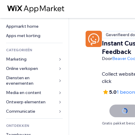
Appmarkt home
Geverifieerd do
Apps met korting
Instant Cu
CATEGORIEËN
Feedback
Door
Beaver Co
Marketing
Online verkopen
Advertenties
Collect websit
Mobiel
Diensten en 
Apps voor webshops
click
evenementen
Analytics
Verzending en levering
5.0
1 beoor
Media en content
Hotels
Social media
Verkoopknoppen
Evenementen
Ontwerp elementen
Galerij
SEO
Online cursussen
Restaurants
Muziek
Betrokkenheid
Kaarten en navigatie
Communicatie 
Print on demand
Vastgoed
Podcasts
Websitevermeldingen
Privacy en beveiliging
Boekhouding
Formulieren
Gratis pakket besc
ONTDEKKEN
Boekingen
Fotografie
E-mail
Ontime
Coupons en loyaliteit
Blog
Teamkeuzes