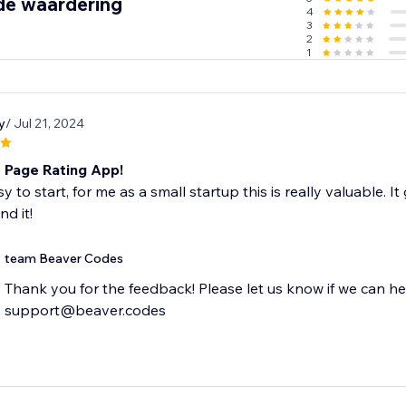
de waardering
4
3
2
1
y
/ Jul 21, 2024
t Page Rating App!
 to start, for me as a small startup this is really valuable. It
d it!
team Beaver Codes
Thank you for the feedback! Please let us know if we can he
support@beaver.codes