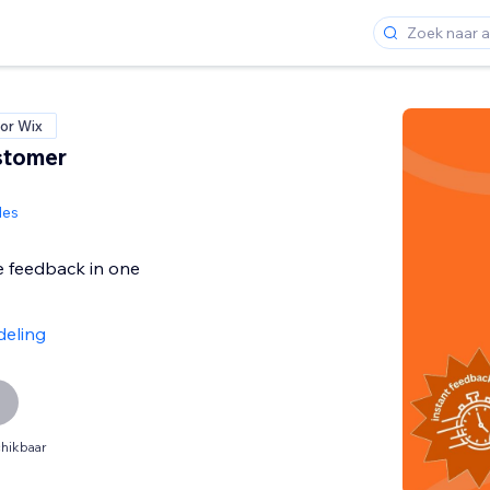
or Wix
stomer
des
e feedback in one
deling
hikbaar