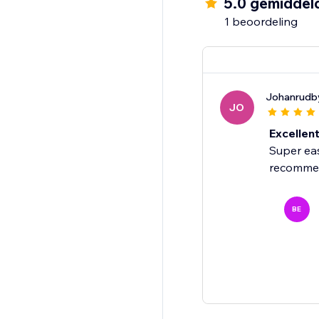
5.0 gemiddel
1 beoordeling
Johanrudb
JO
Excellen
Super easy
recommen
BE