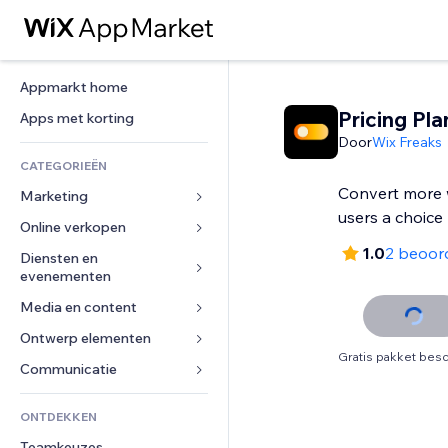
Appmarkt home
Pricing Pla
Apps met korting
Door
Wix Freaks
CATEGORIEËN
Convert more w
Marketing
users a choice
Online verkopen
Advertenties
1.0
2 beoor
Mobiel
Diensten en 
Apps voor webshops
evenementen
Analytics
Verzending en levering
Media en content
Hotels
Social media
Verkoopknoppen
Evenementen
Ontwerp elementen
Galerij
SEO
Online cursussen
Gratis pakket besc
Restaurants
Muziek
Betrokkenheid
Kaarten en navigatie
Communicatie 
Print on demand
Vastgoed
Podcasts
Websitevermeldingen
Privacy en beveiliging
Boekhouding
Formulieren
ONTDEKKEN
Boekingen
Fotografie
E-mail
Ontime
Coupons en loyaliteit
Blog
Teamkeuzes