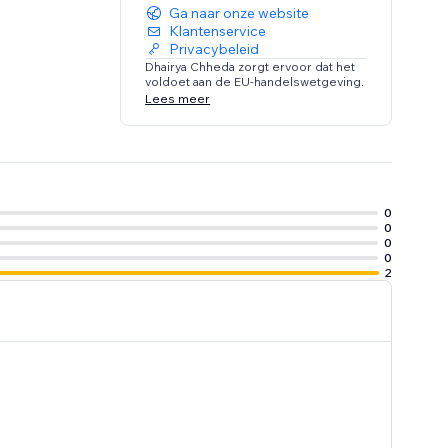
Ga naar onze website
Klantenservice
Privacybeleid
Dhairya Chheda zorgt ervoor dat het
voldoet aan de EU-handelswetgeving.
Lees meer
0
0
0
0
2