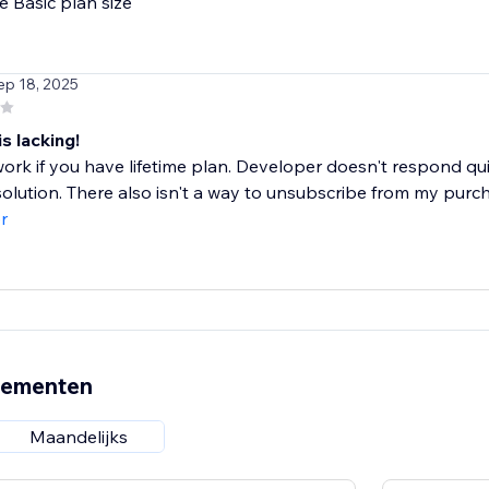
e Basic plan size
ep 18, 2025
s lacking!
ork if you have lifetime plan. Developer doesn't respond quick
olution. There also isn't a way to unsubscribe from my purcha
r
nementen
Maandelijks