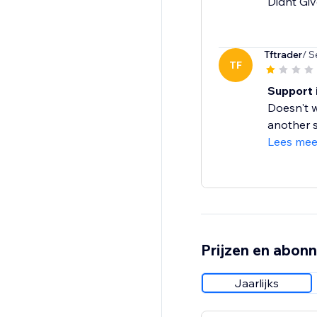
Didnt Giv
Tftrader
/ S
TF
Support i
Doesn't w
another s
Lees mee
Prijzen en abon
Jaarlijks