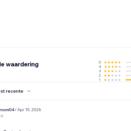
5
de waardering
4
3
2
1
st recente
rsoni04
/ Apr 15, 2026