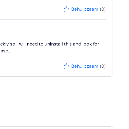
Behulpzaam
(0)
ly so I will need to uninstall this and look for
se...
Behulpzaam
(0)