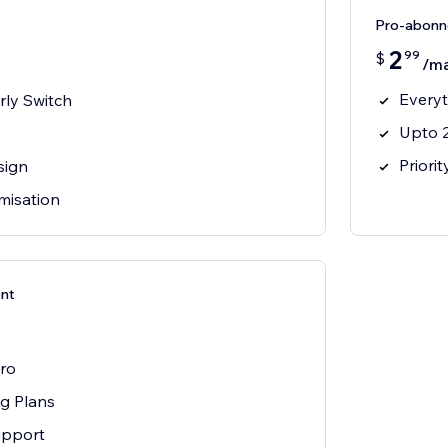
Pro-abon
2
99
$
/m
Everyt
rly Switch
Upto 2
Priori
sign
misation
nt
Pro
ng Plans
upport