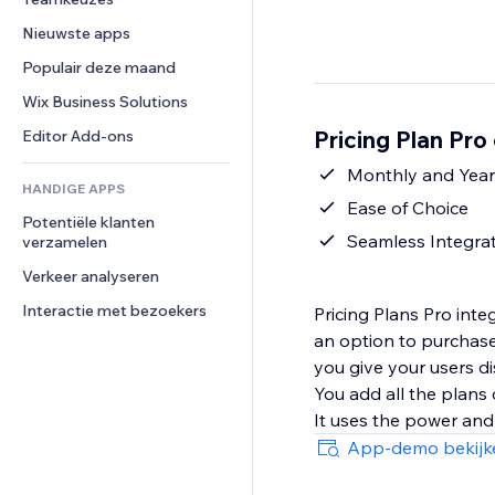
Video
Conversie
Pagina templates
Opslagoplossingen
Enquêtes
Nieuwste apps
PDF
Afbeeldingseffecten
Dropshipping
Chat
Bestanden delen
Populair deze maand
Knoppen en menu's
Prijzen en abonnementen
Opmerkingen
Nieuws
Banners en badges
Crowdfunding
Wix Business Solutions
Telefoonnummer
Contentdiensten
Rekenmachines
Eten en drinken
Community
Pricing Plan Pro
Editor Add-ons
Teksteffecten
Zoeken
Beoordelingen en testimonials
Monthly and Year
HANDIGE APPS
Weer
CRM
Ease of Choice
Potentiële klanten 
Grafieken en tabellen
Seamless Integra
verzamelen
Verkeer analyseren
Interactie met bezoekers
Pricing Plans Pro inte
an option to purchase
you give your users d
You add all the plans
It uses the power and
App-demo bekijk