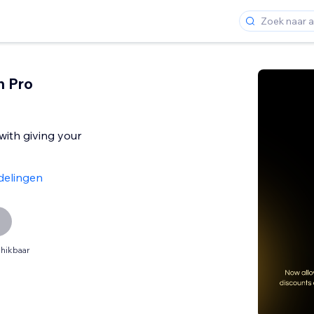
n Pro
ith giving your
delingen
hikbaar