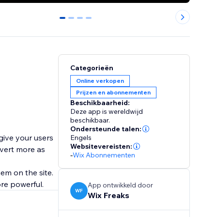
0
1
2
3
Categorieën
Online verkopen
Prijzen en abonnementen
Beschikbaarheid:
Deze app is wereldwijd
beschikbaar.
Ondersteunde talen:
 give your users
Engels
Websitevereisten:
vert more as
-
Wix Abonnementen
em on the site.
ore powerful.
App ontwikkeld door
WF
Wix Freaks