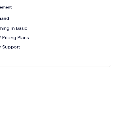
nement
aand
hing In Basic
 Pricing Plans
ty Support