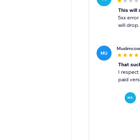
This will
5xx error
will dro
Muslimcos
MU
That suc
I respect
paid vers
MA