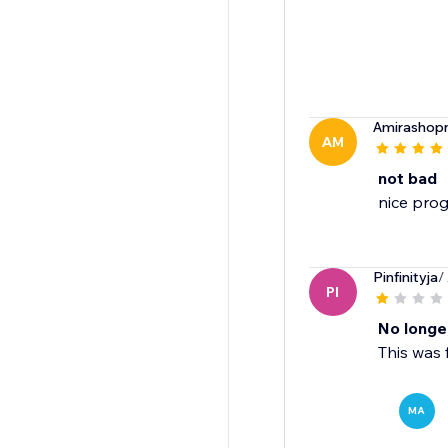
Amirashop
AM
not bad
nice pro
Pinfinityja
/
PI
No longe
This was 
MA