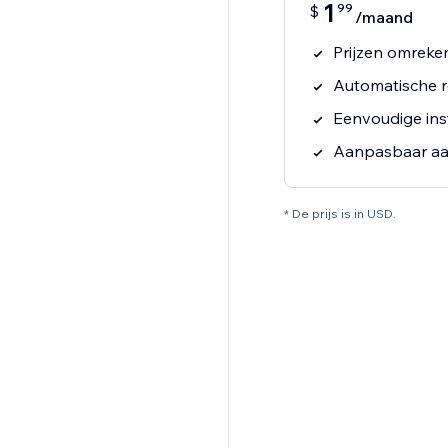
1
99
$
/maand
Prijzen omreke
Automatische r
Eenvoudige inst
Aanpasbaar aa
* De prijs is in USD.