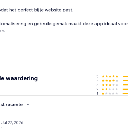
odat het perfect bij je website past.
tomatisering en gebruiksgemak maakt deze app ideaal voor
en.
5
de waardering
4
3
2
1
st recente
/ Jul 27, 2026