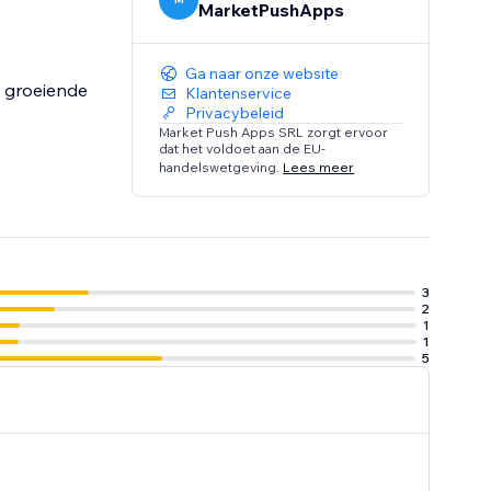
MarketPushApps
Ga naar onze website
 groeiende
Klantenservice
Privacybeleid
Market Push Apps SRL zorgt ervoor
dat het voldoet aan de EU-
handelswetgeving.
Lees meer
3
2
1
1
5