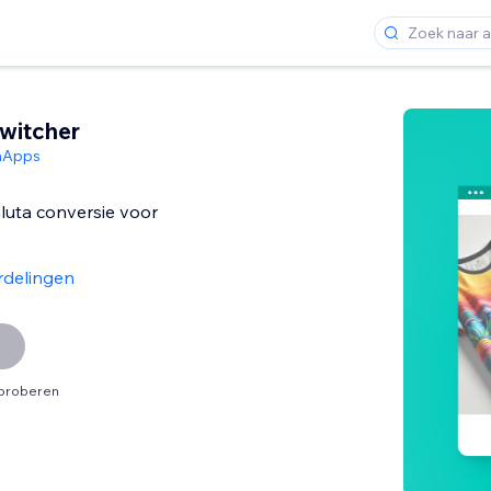
witcher
hApps
luta conversie voor
rdelingen
tproberen