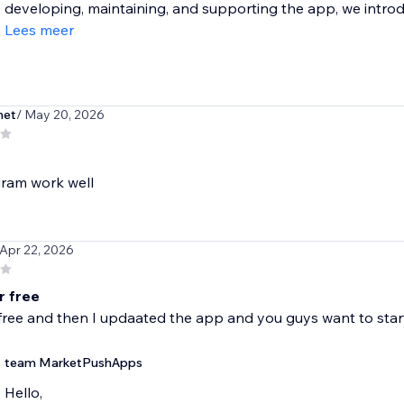
developing, maintaining, and supporting the app, we introdu
Lees meer
net
/ May 20, 2026
gram work well
 Apr 22, 2026
r free
free and then I updaated the app and you guys want to star
team MarketPushApps
Hello,