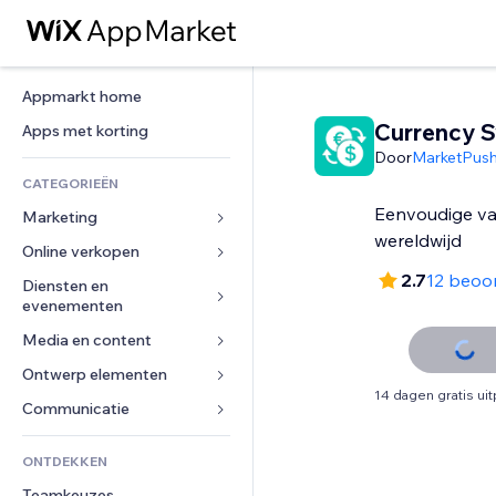
Appmarkt home
Currency S
Apps met korting
Door
MarketPus
CATEGORIEËN
Eenvoudige va
Marketing
wereldwijd
Online verkopen
Advertenties
2.7
12 beoo
Mobiel
Diensten en 
Apps voor webshops
evenementen
Analytics
Verzending en levering
Media en content
Hotels
Social media
Verkoopknoppen
Evenementen
Ontwerp elementen
Galerij
SEO
Online cursussen
14 dagen gratis ui
Restaurants
Muziek
Betrokkenheid
Kaarten en navigatie
Communicatie 
Print on demand
Vastgoed
Podcasts
Websitevermeldingen
Privacy en beveiliging
Boekhouding
Formulieren
ONTDEKKEN
Boekingen
Fotografie
E-mail
Ontime
Coupons en loyaliteit
Blog
Teamkeuzes