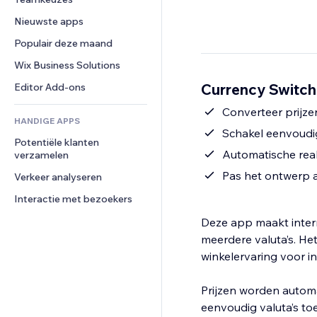
Video
Conversie
Pagina templates
Opslagoplossingen
Enquêtes
Nieuwste apps
PDF
Afbeeldingseffecten
Dropshipping
Chat
Bestanden delen
Populair deze maand
Knoppen en menu's
Prijzen en abonnementen
Opmerkingen
Nieuws
Banners en badges
Crowdfunding
Wix Business Solutions
Telefoonnummer
Contentdiensten
Rekenmachines
Eten en drinken
Community
Currency Switch
Editor Add-ons
Teksteffecten
Zoeken
Beoordelingen en testimonials
Converteer prijze
HANDIGE APPS
Weer
CRM
Schakel eenvoudig
Potentiële klanten 
Grafieken en tabellen
Automatische real
verzamelen
Pas het ontwerp a
Verkeer analyseren
Interactie met bezoekers
Deze app maakt inter
meerdere valuta’s. He
winkelervaring voor in
Prijzen worden automa
eenvoudig valuta’s to