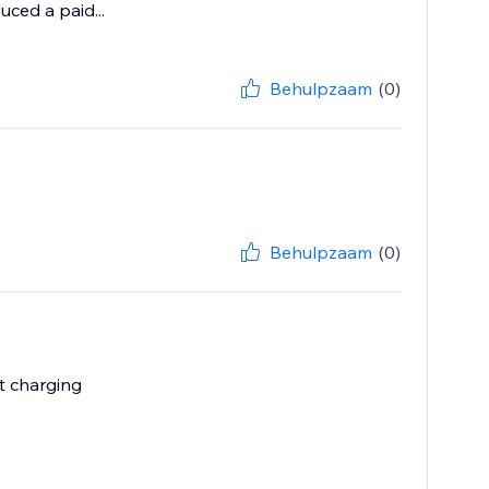
ced a paid...
Behulpzaam
(0)
Behulpzaam
(0)
t charging