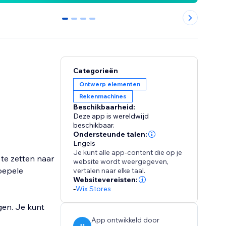
0
1
2
3
Categorieën
Ontwerp elementen
Rekenmachines
Beschikbaarheid:
Deze app is wereldwijd
beschikbaar.
Ondersteunde talen:
Engels
Je kunt alle app-content die op je
te zetten naar
website wordt weergegeven,
soepele
vertalen naar elke taal.
Websitevereisten:
-
Wix Stores
gen. Je kunt
App ontwikkeld door
M