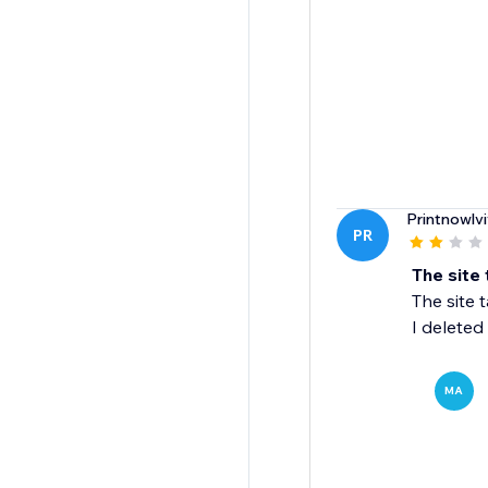
Printnowlvi
PR
The site 
The site 
I deleted i
MA