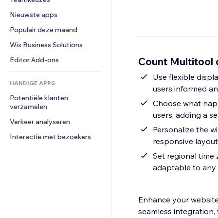
Video
Conversie
Pagina templates
Opslagoplossingen
Enquêtes
Nieuwste apps
PDF
Afbeeldingseffecten
Dropshipping
Chat
Bestanden delen
Populair deze maand
Knoppen en menu's
Prijzen en abonnementen
Opmerkingen
Nieuws
Banners en badges
Crowdfunding
Wix Business Solutions
Telefoonnummer
Contentdiensten
Rekenmachines
Eten en drinken
Community
Count Multitool 
Editor Add-ons
Teksteffecten
Zoeken
Beoordelingen en testimonials
Use flexible disp
HANDIGE APPS
Weer
CRM
users informed an
Potentiële klanten 
Grafieken en tabellen
Choose what happ
verzamelen
users, adding a s
Verkeer analyseren
Personalize the wi
Interactie met bezoekers
responsive layout
Set regional time 
adaptable to any
Enhance your website’
seamless integration,