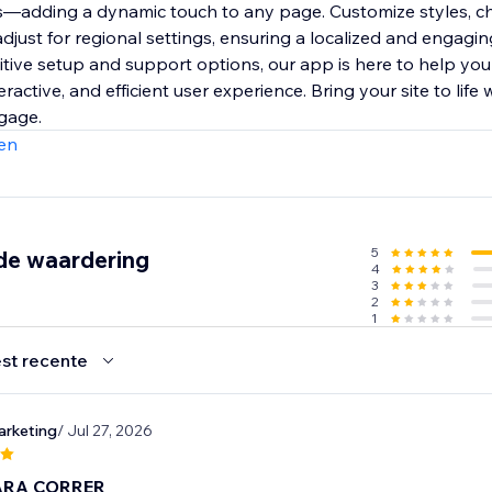
—adding a dynamic touch to any page. Customize styles, ch
just for regional settings, ensuring a localized and engagin
tuitive setup and support options, our app is here to help you
eractive, and efficient user experience. Bring your site to life 
gage.
en
5
de waardering
4
3
2
1
st recente
rketing
/ Jul 27, 2026
ARA CORRER