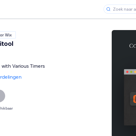
or Wix
itool
s with Various Timers
rdelingen
hikbaar