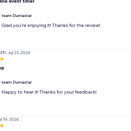
line event timer
team Dumastar
Glad you’re enjoying it! Thanks for the review!
n11
/ Jul 23, 2026
up
team Dumastar
Happy to hear it! Thanks for your feedback!
ul 19, 2026