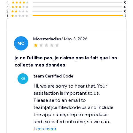
4
0
3
0
2
0
1
1
Monsterladies
/ May 3, 2026
MO
je ne l'utilise pas, je n'aime pas le fait que l'on
collecte mes données
team Certified Code
CE
Hi, we are sorry to hear that. Your
satisfaction is important to us.
Please send an email to
team[at]certifiedcode.us and include
the app name, step to reproduce
and expected outcome, so we can...
Lees meer