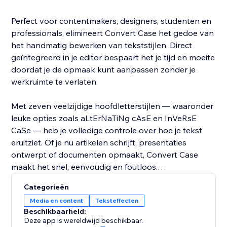
Perfect voor contentmakers, designers, studenten en
professionals, elimineert Convert Case het gedoe van
het handmatig bewerken van tekststijlen. Direct
geïntegreerd in je editor bespaart het je tijd en moeite
doordat je de opmaak kunt aanpassen zonder je
werkruimte te verlaten.
Met zeven veelzijdige hoofdletterstijlen — waaronder
leuke opties zoals aLtErNaTiNg cAsE en InVeRsE
CaSe — heb je volledige controle over hoe je tekst
eruitziet. Of je nu artikelen schrijft, presentaties
ontwerpt of documenten opmaakt, Convert Case
maakt het snel, eenvoudig en foutloos.
Categorieën
Til je tekstbewerking naar een hoger niveau — voeg
Media en content
Teksteffecten
Convert Case vandaag nog toe en ervaar directe,
Beschikbaarheid:
naadloze hoofdletterconversie.
Deze app is wereldwijd beschikbaar.