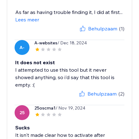
As far as having trouble finding it, I did at first...
Lees meer
Behulpzaam
(1)
A-websites
/ Dec 18, 2024
A-
It does not exist
I attempted to use this tool but it never
showed anything, so i'd say that this tool is
empty. :(
Behulpzaam
(2)
25oscma1
/ Nov 19, 2024
25
Sucks
It isn't made clear how to activate after