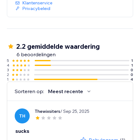
Klantenservice
Privacybeleid
2.2 gemiddelde waardering
6 beoordelingen
5
1
4
1
3
0
2
0
1
4
Sorteren op:
Meest recente
Thewixsiters
/ Sep 25, 2025
TH
sucks