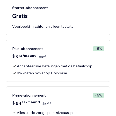
Starter-abonnement
Gratis
Voorbeeld in Editor en alleen testsite
Plus-abonnement
- 5%
/maand
$
9
12
60
$
9
Accepteer live betalingen met de betaalknop
0% kosten bovenop Coinbase
Prime-abonnement
- 5%
/maand
$
54
72
60
$
57
Alles uit de vorige plan-niveaus, plus: