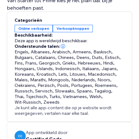
Van Starter tot Prime kies je het plan dat bij je
behoeften past.
Categorieën
Online verkopen
Verkoopknoppen
Beschikbaarheid:
Deze app is wereldwijd beschikbaar.
Ondersteunde talen:
Engels
,
Albanees
,
Arabisch
,
Armeens
,
Baskisch
,
Bulgaars
,
Catalaans
,
Chinees
,
Deens
,
Duits
,
Estisch
,
Fins
,
Frans
,
Georgisch
,
Grieks
,
Hebreeuws
,
Hindi
,
Hongaars
,
IJslands
,
Indonesisch
,
Italiaans
,
Japans
,
Koreaans
,
Kroatisch
,
Lets
,
Litouws
,
Macedonisch
,
Maleis
,
Marathi
,
Mongools
,
Nederlands
,
Noors
,
Oekraïens
,
Perzisch
,
Pools
,
Portugees
,
Roemeens
,
Russisch
,
Servisch
,
Slowaaks
,
Spaans
,
Tagalog
,
Thai
,
Tsjechisch
,
Turks
,
Vietnamees
,
Welsh
,
Wit-Russisch
,
Zweeds
Je kunt alle app-content die op je website wordt
weergegeven, vertalen naar elke taal.
App ontwikkeld door
CC