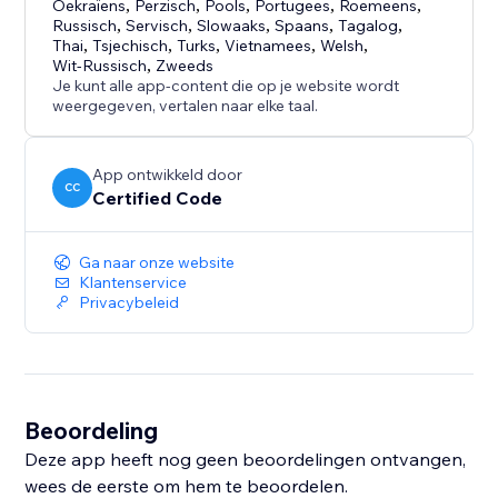
Oekraïens
,
Perzisch
,
Pools
,
Portugees
,
Roemeens
,
Russisch
,
Servisch
,
Slowaaks
,
Spaans
,
Tagalog
,
Thai
,
Tsjechisch
,
Turks
,
Vietnamees
,
Welsh
,
Wit-Russisch
,
Zweeds
Je kunt alle app-content die op je website wordt
weergegeven, vertalen naar elke taal.
App ontwikkeld door
CC
Certified Code
Ga naar onze website
Klantenservice
Privacybeleid
Beoordeling
Deze app heeft nog geen beoordelingen ontvangen,
wees de eerste om hem te beoordelen.