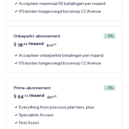
Accepteer maximaal 50 betalingen per maand
0% kosten toegevoegd bovenop CCAvenue
Onbeperkt-abonnement
- 5%
/maand
$
18
24
20
$
19
Accepteer onbeperkte betalingen per maand
0% kosten toegevoegd bovenop CCAvenue
Prime-abonnement
- 5%
/maand
$
54
72
60
$
57
Everything from previous plan tiers, plus:
Specialists Access
First Assist