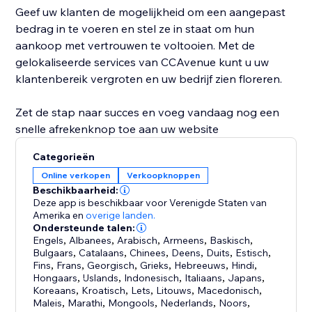
Geef uw klanten de mogelijkheid om een aangepast
bedrag in te voeren en stel ze in staat om hun
aankoop met vertrouwen te voltooien. Met de
gelokaliseerde services van CCAvenue kunt u uw
klantenbereik vergroten en uw bedrijf zien floreren.
Zet de stap naar succes en voeg vandaag nog een
snelle afrekenknop toe aan uw website
Categorieën
Online verkopen
Verkoopknoppen
Beschikbaarheid:
Deze app is beschikbaar voor Verenigde Staten van
Amerika
en
overige landen.
Ondersteunde talen:
Engels
,
Albanees
,
Arabisch
,
Armeens
,
Baskisch
,
Bulgaars
,
Catalaans
,
Chinees
,
Deens
,
Duits
,
Estisch
,
Fins
,
Frans
,
Georgisch
,
Grieks
,
Hebreeuws
,
Hindi
,
Hongaars
,
IJslands
,
Indonesisch
,
Italiaans
,
Japans
,
Koreaans
,
Kroatisch
,
Lets
,
Litouws
,
Macedonisch
,
Maleis
,
Marathi
,
Mongools
,
Nederlands
,
Noors
,